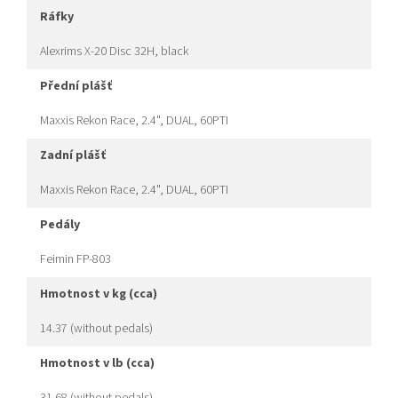
ráfky
Alexrims X-20 Disc 32H, black
přední plášť
Maxxis Rekon Race, 2.4", DUAL, 60PTI
zadní plášť
Maxxis Rekon Race, 2.4", DUAL, 60PTI
pedály
Feimin FP-803
hmotnost v kg (cca)
14.37 (without pedals)
hmotnost v lb (cca)