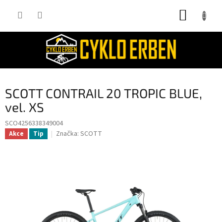
Přejít
NÁKUP
na
obsah
KOŠÍK
SCOTT CONTRAIL 20 TROPIC BLUE,
vel. XS
SCO4256338349004
Značka:
SCOTT
Akce
Tip