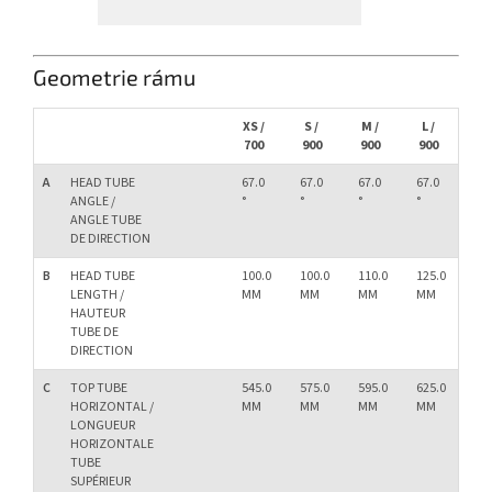
Geometrie rámu
XS /
S /
M /
L /
XL 
700
900
900
900
90
A
HEAD TUBE
67.0
67.0
67.0
67.0
67.
ANGLE /
°
°
°
°
°
ANGLE TUBE
DE DIRECTION
B
HEAD TUBE
100.0
100.0
110.0
125.0
13
LENGTH /
MM
MM
MM
MM
M
HAUTEUR
TUBE DE
DIRECTION
C
TOP TUBE
545.0
575.0
595.0
625.0
64
HORIZONTAL /
MM
MM
MM
MM
M
LONGUEUR
HORIZONTALE
TUBE
SUPÉRIEUR