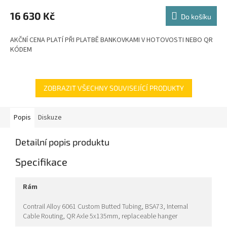
M
16 630 Kč
Do košíku
A
AKČNÍ CENA PLATÍ PŘI PLATBĚ BANKOVKAMI V HOTOVOSTI NEBO QR
KÓDEM
ZOBRAZIT VŠECHNY SOUVISEJÍCÍ PRODUKTY
Popis
Diskuze
Detailní popis produktu
Specifikace
rám
Contrail Alloy 6061 Custom Butted Tubing, BSA73, Internal
Cable Routing, QR Axle 5x135mm, replaceable hanger