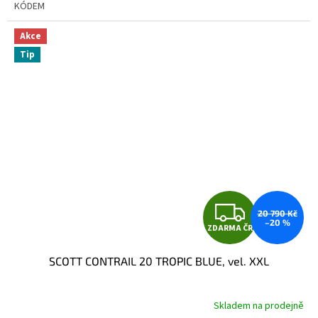
KÓDEM
Akce
Tip
Z
20 790 Kč
–20 %
ZDARMA ČR
D
SCOTT CONTRAIL 20 TROPIC BLUE, vel. XXL
A
R
Skladem na prodejně