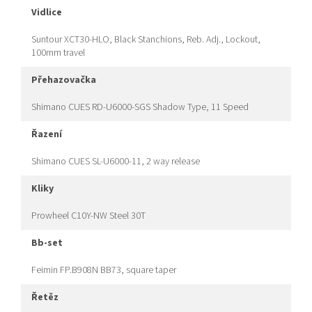
vidlice
Suntour XCT30-HLO, Black Stanchions, Reb. Adj., Lockout,
100mm travel
přehazovačka
Shimano CUES RD-U6000-SGS Shadow Type, 11 Speed
řazení
Shimano CUES SL-U6000-11, 2 way release
kliky
Prowheel C10Y-NW Steel 30T
bb-set
Feimin FP.B908N BB73, square taper
řetěz