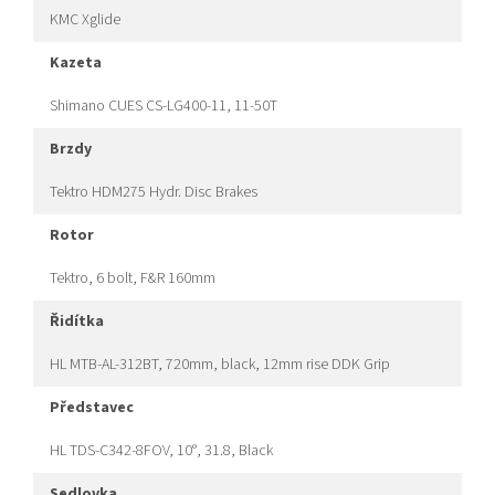
KMC Xglide
kazeta
Shimano CUES CS-LG400-11, 11-50T
brzdy
Tektro HDM275 Hydr. Disc Brakes
rotor
Tektro, 6 bolt, F&R 160mm
řidítka
HL MTB-AL-312BT, 720mm, black, 12mm rise DDK Grip
představec
HL TDS-C342-8FOV, 10°, 31.8, Black
sedlovka