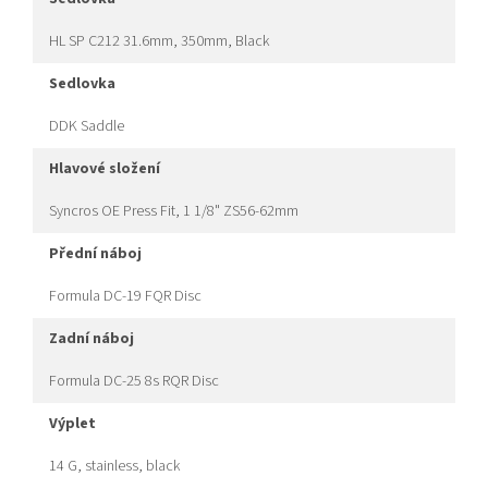
HL SP C212 31.6mm, 350mm, Black
sedlovka
DDK Saddle
hlavové složení
Syncros OE Press Fit, 1 1/8" ZS56-62mm
přední náboj
Formula DC-19 FQR Disc
zadní náboj
Formula DC-25 8s RQR Disc
výplet
14 G, stainless, black