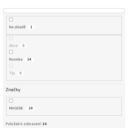
u
k
t
ů
Na skladě
1
Akce
0
Novinka
14
Tip
0
Značky
MAGENE
14
Položek k zobrazení:
14