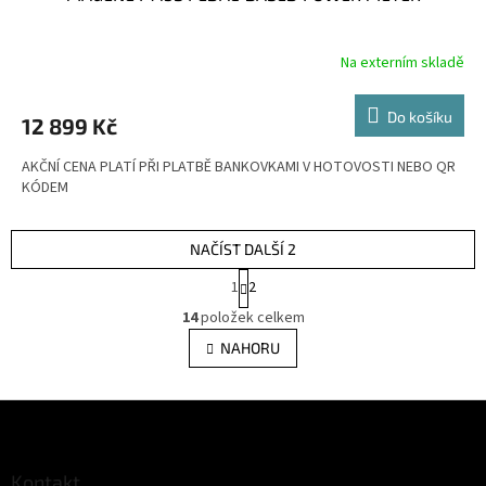
A
R
Na externím skladě
M
Do košíku
12 899 Kč
A
AKČNÍ CENA PLATÍ PŘI PLATBĚ BANKOVKAMI V HOTOVOSTI NEBO QR
KÓDEM
NAČÍST DALŠÍ 2
S
1
2
t
O
r
14
položek celkem
v
á
l
NAHORU
n
á
k
d
o
v
Z
a
á
c
á
n
í
p
í
p
a
Kontakt