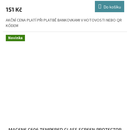
Do košíku
151 Kč
AKČNÍ CENA PLATÍ PŘI PLATBĚ BANKOVKAMI V HOTOVOSTI NEBO QR
KÓDEM
Novinka
MAGENE C606 TEMPERED GLASS SCREEN PROTECTOR