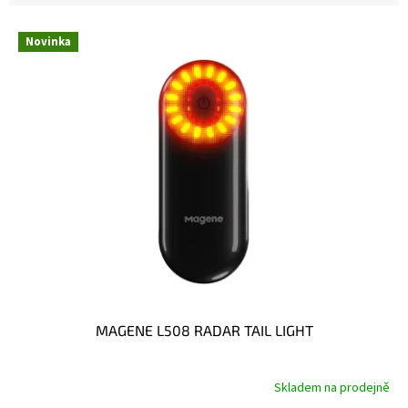
V
Novinka
ý
p
i
s
p
r
o
d
u
k
t
ů
MAGENE L508 RADAR TAIL LIGHT
Skladem na prodejně