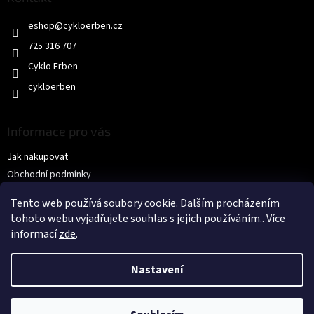
r
t
v
eshop
@
cykloerben.cz
í
k
y
725 316 707
v
Cyklo Erben
ý
p
cykloerben
i
s
u
Informace pro vás
Jak nakupovat
Obchodní podmínky
Podmínky ochrany osobních údajů
Tento web používá soubory cookie. Dalším procházením
KONTAKTY
tohoto webu vyjadřujete souhlas s jejich používáním.. Více
informací
zde
.
Nastavení