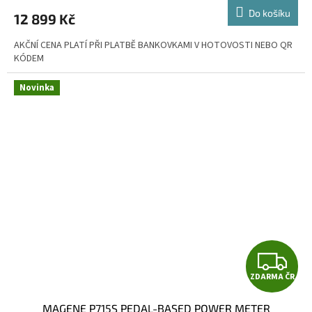
M
Do košíku
12 899 Kč
A
AKČNÍ CENA PLATÍ PŘI PLATBĚ BANKOVKAMI V HOTOVOSTI NEBO QR
KÓDEM
Novinka
Z
ZDARMA ČR
D
MAGENE P715S PEDAL-BASED POWER METER