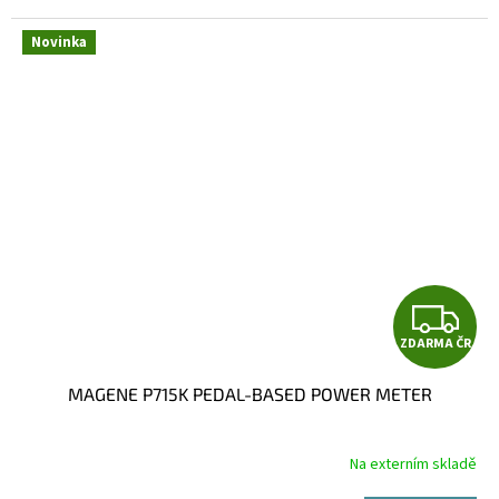
Novinka
Z
ZDARMA ČR
D
MAGENE P715K PEDAL-BASED POWER METER
A
R
Na externím skladě