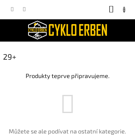
Přejít
NÁKUP
na
obsah
KOŠÍK
29+
Produkty teprve připravujeme.
Můžete se ale podívat na ostatní kategorie.