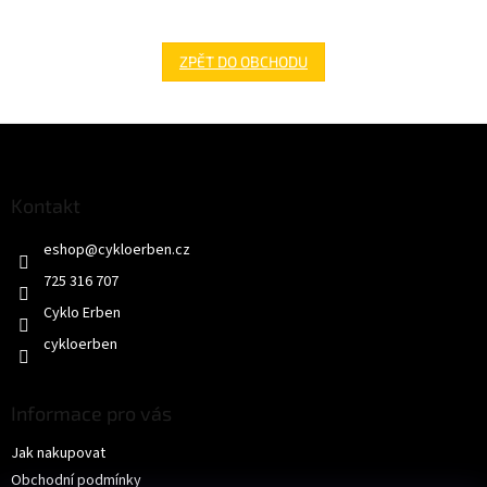
ZPĚT DO OBCHODU
Z
á
p
a
Kontakt
t
eshop
@
cykloerben.cz
í
725 316 707
Cyklo Erben
cykloerben
Informace pro vás
Jak nakupovat
Obchodní podmínky