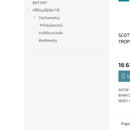
BATOHY
PŘÍSLUŠENSTVÍ
Tachometry
Příslušenství
Světla na kolo
SCOT
Wattmetry
TROPI
16 6
D
AKČNÍ 
BANKO
NEBO 
Popi