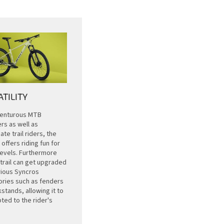
TILITY
venturous MTB
rs as well as
te trail riders, the
 offers riding fun for
l levels. Furthermore
trail can get upgraded
rious Syncros
ries such as fenders
stands, allowing it to
ted to the rider's