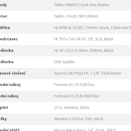
rzdy
Tektro HDM275 Hydr. Disc Brakes
rotor
Tektro, 6 bolt, F&R 160mm
idítka
HL MTB-AL-312BT, 720mm, black, 12mm rise 
představec
HL TDS-C342-8FOV, 10°, 31.8, Black
edlovka
HL SP C212 31.6mm, 350mm, Black
edlovka
DDK Saddle
hlavové složení
Syncros OE Press Fit, 1 1/8" ZS56-62mm
přední náboj
Formula DC-19 FQR Disc
adní náboj
Formula DC-25 8s RQR Disc
ýplet
14 G, stainless, black
áfky
Alexrims X-20 Disc 32H, black
řední plášť
Maxxis Rekon Race, 2.4", DUAL, 60PTI