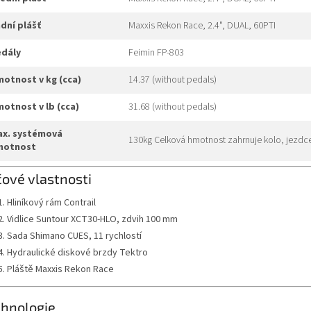
adní plášť
Maxxis Rekon Race, 2.4", DUAL, 60PTI
edály
Feimin FP-803
hmotnost v kg (cca)
14.37 (without pedals)
hmotnost v lb (cca)
31.68 (without pedals)
130kg Celková hmotnost zahrnuje kolo, jezdce
motnost
čové vlastnosti
Hliníkový rám Contrail
Vidlice Suntour XCT30-HLO, zdvih 100 mm
Sada Shimano CUES, 11 rychlostí
Hydraulické diskové brzdy Tektro
Pláště Maxxis Rekon Race
hnologie