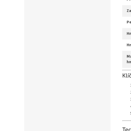
z
p
max. systémová
h
Klí
Tec