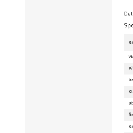
Det
Spe
v
ř
k
b
ř