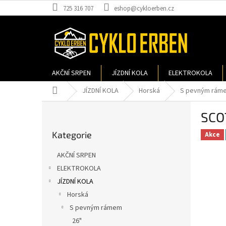
Přejít
725 316 707
eshop@cykloerben.cz
na
obsah
AKČNÍ SRPEN
JÍZDNÍ KOLA
ELEKTROKOLA
Domů
JÍZDNÍ KOLA
Horská
S pevným rám
P
SCO
o
Přeskočit
s
Kategorie
kategorie
Akce
t
r
AKČNÍ SRPEN
a
ELEKTROKOLA
n
JÍZDNÍ KOLA
n
í
Horská
p
S pevným rámem
a
26"