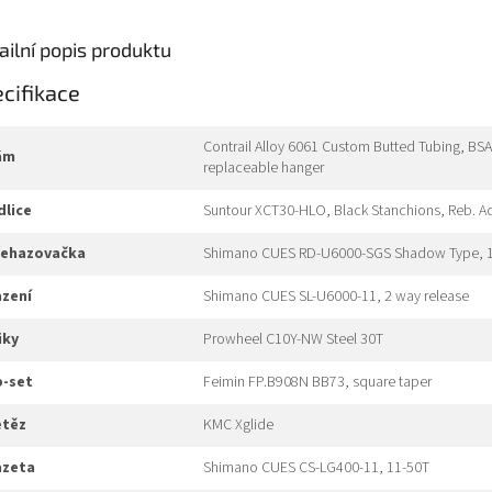
ailní popis produktu
cifikace
Contrail Alloy 6061 Custom Butted Tubing, BS
rám
replaceable hanger
idlice
Suntour XCT30-HLO, Black Stanchions, Reb. Ad
přehazovačka
Shimano CUES RD-U6000-SGS Shadow Type, 
azení
Shimano CUES SL-U6000-11, 2 way release
liky
Prowheel C10Y-NW Steel 30T
b-set
Feimin FP.B908N BB73, square taper
etěz
KMC Xglide
kazeta
Shimano CUES CS-LG400-11, 11-50T