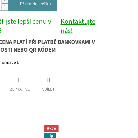
Přidat do košíku
li jste lepší cenu v
Kontaktujte
?
nás!
CENA PLATÍ PŘI PLATBĚ BANKOVKAMI V
OSTI NEBO QR KÓDEM
informace
ZEPTAT SE
SDÍLET
Akce
Tip