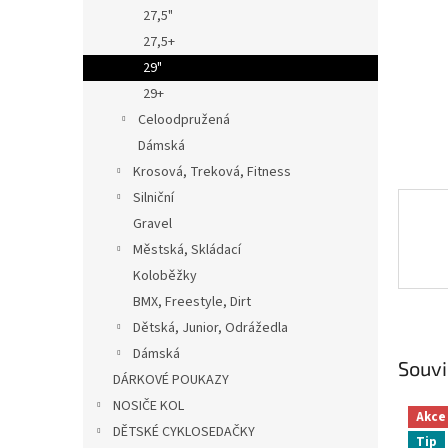
n
27,5"
e
27,5+
l
29"
29+
Celoodpružená
Dámská
Krosová, Treková, Fitness
Silniční
Gravel
Městská, Skládací
Koloběžky
BMX, Freestyle, Dirt
Dětská, Junior, Odrážedla
Dámská
Souvi
DÁRKOVÉ POUKAZY
NOSIČE KOL
Akce
DĚTSKÉ CYKLOSEDAČKY
Tip