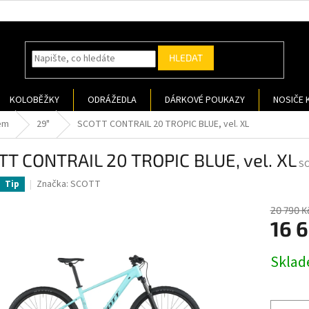
HLEDAT
KOLOBĚŽKY
ODRÁŽEDLA
DÁRKOVÉ POUKAZY
NOSIČE 
em
29"
SCOTT CONTRAIL 20 TROPIC BLUE, vel. XL
TT CONTRAIL 20 TROPIC BLUE, vel. XL
SC
Značka:
SCOTT
Tip
20 790 K
16 
Měrná
Sklad
cena: