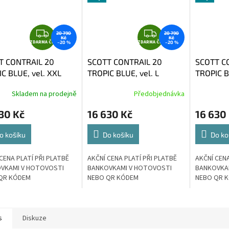
Z
Z
20 790
20 790
Kč
Kč
ZDARMA ČR
D
ZDARMA ČR
D
–20 %
–20 %
A
A
T CONTRAIL 20
SCOTT CONTRAIL 20
SCOTT C
R
R
C BLUE, vel. XXL
TROPIC BLUE, vel. L
TROPIC B
M
M
A
A
Skladem na prodejně
Předobjednávka
30 Kč
16 630 Kč
16 630
o košíku
Do košíku
Do ko
CENA PLATÍ PŘI PLATBĚ
AKČNÍ CENA PLATÍ PŘI PLATBĚ
AKČNÍ CENA
VKAMI V HOTOVOSTI
BANKOVKAMI V HOTOVOSTI
BANKOVKA
QR KÓDEM
NEBO QR KÓDEM
NEBO QR 
s
Diskuze