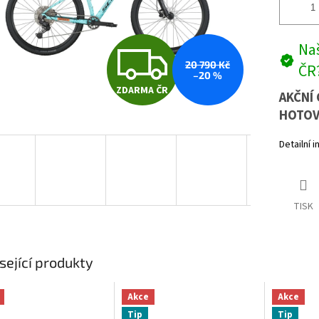
Z
Naš
20 790 Kč
ČR
–20 %
ZDARMA ČR
D
AKČNÍ 
HOTOV
Detailní 
A
R
TISK
M
sející produkty
A
Akce
Akce
Tip
Tip