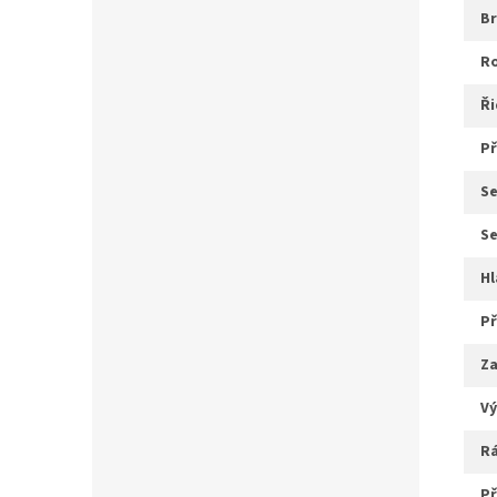
b
ř
s
s
z
v
r
p