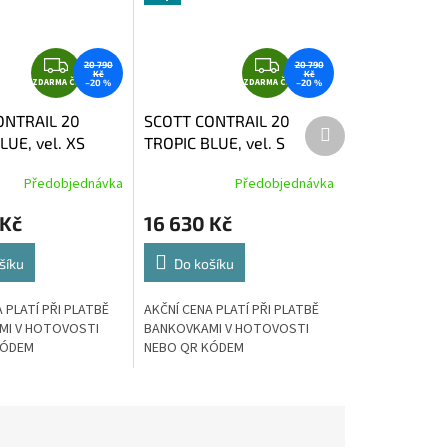
Z
Z
20 790
20 790
Kč
Kč
ZDARMA ČR
D
ZDARMA ČR
D
–20 %
–20 %
A
A
ONTRAIL 20
SCOTT CONTRAIL 20
Další
R
R
LUE, vel. XS
TROPIC BLUE, vel. S
produkt
M
M
A
A
Předobjednávka
Předobjednávka
 Kč
16 630 Kč
šíku
Do košíku
 PLATÍ PŘI PLATBĚ
AKČNÍ CENA PLATÍ PŘI PLATBĚ
MI V HOTOVOSTI
BANKOVKAMI V HOTOVOSTI
KÓDEM
NEBO QR KÓDEM