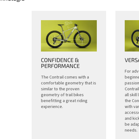
CONFIDENCE &
VERSA
PERFORMANCE
For ad
The Contrail comes with a
beginne
comfortable geometry that is
passiona
similar to the proven
Contrail
geometry of trail bikes
all skil
benefitting a great riding
the Con
experience.
with va
accesso
and kick
be adap
needs.