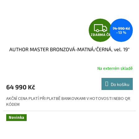
Z
74 990 Kč
–13 %
ZDARMA ČR
D
AUTHOR MASTER BRONZOVÁ-MATNÁ/ČERNÁ, vel. 19"
A
R
Na externím skladě
M
Do košíku
64 990 Kč
A
AKČNÍ CENA PLATÍ PŘI PLATBĚ BANKOVKAMI V HOTOVOSTI NEBO QR
KÓDEM
Novinka