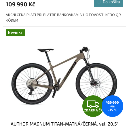
Do košíku
109 990 Kč
A
AKČNÍ CENA PLATÍ PŘI PLATBĚ BANKOVKAMI V HOTOVOSTI NEBO QR
KÓDEM
Novinka
Z
129 990
Kč
–15 %
ZDARMA ČR
D
AUTHOR MAGNUM TITAN-MATNÁ/ČERNÁ, vel. 20,5"
A