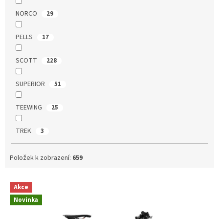
NORCO
29
PELLS
17
SCOTT
228
SUPERIOR
51
TEEWING
25
TREK
3
Položek k zobrazení:
659
V
Akce
ý
Novinka
p
i