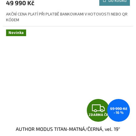
Do košíku
49 990 Kč
A
AKČNÍ CENA PLATÍ PŘI PLATBĚ BANKOVKAMI V HOTOVOSTI NEBO QR
KÓDEM
Novinka
Z
59 990 Kč
–16 %
ZDARMA ČR
D
AUTHOR MODUS TITAN-MATNÁ/ČERNÁ, vel. 19"
A