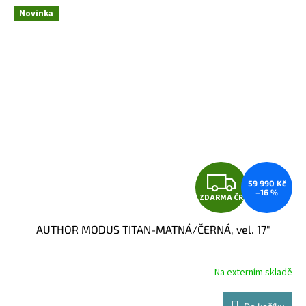
Novinka
Z
59 990 Kč
–16 %
ZDARMA ČR
D
AUTHOR MODUS TITAN-MATNÁ/ČERNÁ, vel. 17"
A
R
Na externím skladě
M