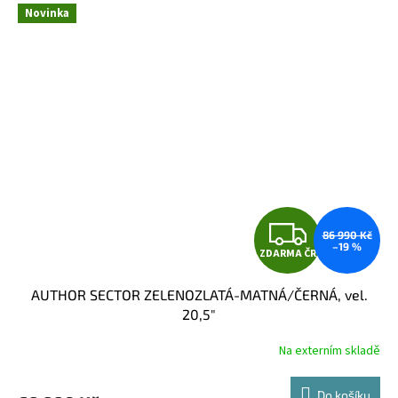
Novinka
Z
86 990 Kč
–19 %
ZDARMA ČR
D
AUTHOR SECTOR ZELENOZLATÁ-MATNÁ/ČERNÁ, vel.
A
20,5"
R
Na externím skladě
M
Do košíku