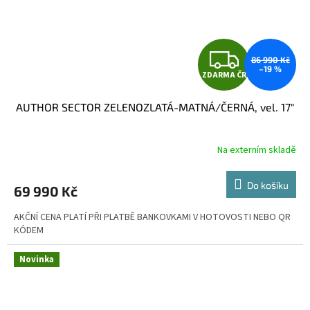
Z
86 990 Kč
–19 %
ZDARMA ČR
D
AUTHOR SECTOR ZELENOZLATÁ-MATNÁ/ČERNÁ, vel. 17"
A
R
Na externím skladě
M
Do košíku
69 990 Kč
A
AKČNÍ CENA PLATÍ PŘI PLATBĚ BANKOVKAMI V HOTOVOSTI NEBO QR
KÓDEM
Novinka