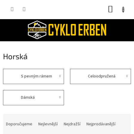
Přejít
NÁKUP
na
obsah
KOŠÍK
Horská
S pevným rámem
Celoodpružená
Dámská
Ř
a
Doporučujeme
Nejlevnější
Nejdražší
Nejprodávanější
z