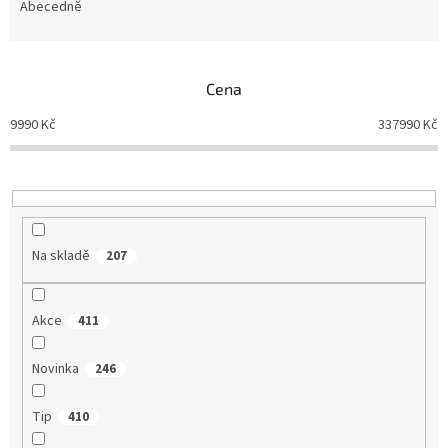
e
Abecedně
n
í
p
Cena
r
o
9990
Kč
337990
Kč
d
u
k
t
ů
Na skladě
207
Akce
411
Novinka
246
Tip
410