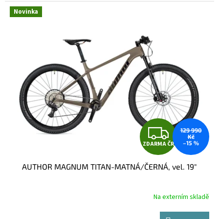
Novinka
Z
129 990
Kč
–15 %
ZDARMA ČR
D
AUTHOR MAGNUM TITAN-MATNÁ/ČERNÁ, vel. 19"
A
R
Na externím skladě
M