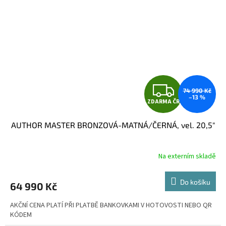
Z
74 990 Kč
–13 %
ZDARMA ČR
D
AUTHOR MASTER BRONZOVÁ-MATNÁ/ČERNÁ, vel. 20,5"
A
R
Na externím skladě
M
Do košíku
64 990 Kč
A
AKČNÍ CENA PLATÍ PŘI PLATBĚ BANKOVKAMI V HOTOVOSTI NEBO QR
KÓDEM