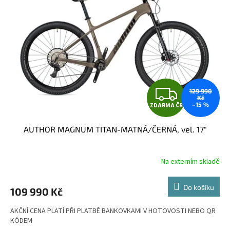
s
p
r
o
d
u
k
t
Z
129 990
ů
Kč
–15 %
ZDARMA ČR
D
AUTHOR MAGNUM TITAN-MATNÁ/ČERNÁ, vel. 17"
A
R
Na externím skladě
M
Do košíku
109 990 Kč
A
AKČNÍ CENA PLATÍ PŘI PLATBĚ BANKOVKAMI V HOTOVOSTI NEBO QR
KÓDEM