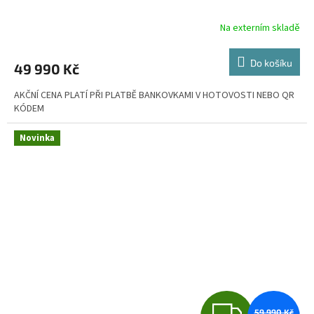
R
Na externím skladě
M
Do košíku
49 990 Kč
A
AKČNÍ CENA PLATÍ PŘI PLATBĚ BANKOVKAMI V HOTOVOSTI NEBO QR
KÓDEM
Novinka
Z
59 990 Kč