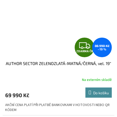
Z
86 990 Kč
–19 %
ZDARMA ČR
D
AUTHOR SECTOR ZELENOZLATÁ-MATNÁ/ČERNÁ, vel. 19"
A
R
Na externím skladě
M
Do košíku
69 990 Kč
A
AKČNÍ CENA PLATÍ PŘI PLATBĚ BANKOVKAMI V HOTOVOSTI NEBO QR
KÓDEM