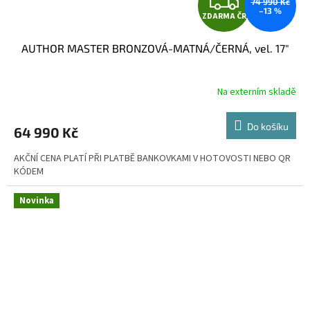
Z
74 990 Kč
–13 %
ZDARMA ČR
D
AUTHOR MASTER BRONZOVÁ-MATNÁ/ČERNÁ, vel. 17"
A
R
Na externím skladě
M
Do košíku
64 990 Kč
A
AKČNÍ CENA PLATÍ PŘI PLATBĚ BANKOVKAMI V HOTOVOSTI NEBO QR
KÓDEM
Novinka