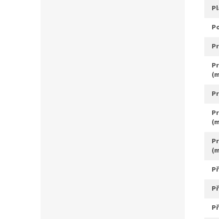
p
propad středové osy
(
p
průměr sedlové objímky
(
průměr sedlové trubky
(