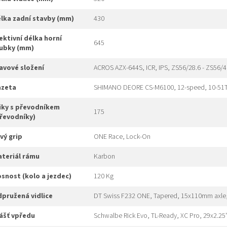
délka zadní stavby (mm)
430
645
ubky (mm)
hlavové složení
ACROS AZX-644S, ICR, IPS, ZS56/28.6 - ZS56/40
kazeta
SHIMANO DEORE CS-M6100, 12-speed, 10-51
175
řevodníky)
evý grip
ONE Race, Lock-On
materiál rámu
Karbon
nosnost (kolo a jezdec)
120 Kg
odpružená vidlice
DT Swiss F232 ONE, Tapered, 15x110mm axle
plášť vpředu
Schwalbe Rick Evo, TL-Ready, XC Pro, 29x2.25