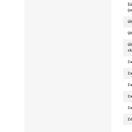
šířka řídítek / zvýšení
(
úhel sedlové trubky
sk
z
z
z
z
z
z