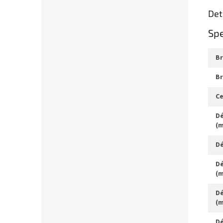
Det
Spe
c
délka hlavové trubky
(
délka řetězových vzpěr
(
délka sedlové trubky
(