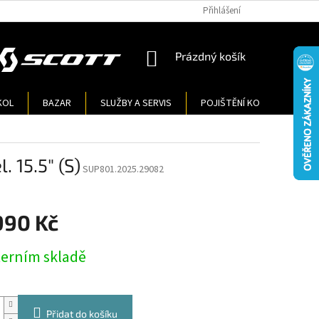
Přihlášení
NÁKUPNÍ
Prázdný košík
KOŠÍK
KOL
BAZAR
SLUŽBY A SERVIS
POJIŠTĚNÍ KOL
KONT
 15.5" (S)
SUP801.2025.29082
990 Kč
terním skladě
Přidat do košíku