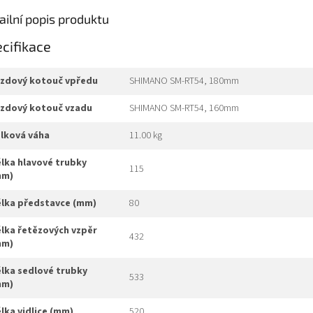
ailní popis produktu
cifikace
brzdový kotouč vpředu
SHIMANO SM-RT54, 180mm
brzdový kotouč vzadu
SHIMANO SM-RT54, 160mm
elková váha
11.00 kg
115
mm)
délka představce (mm)
80
432
mm)
533
mm)
délka vidlice (mm)
520