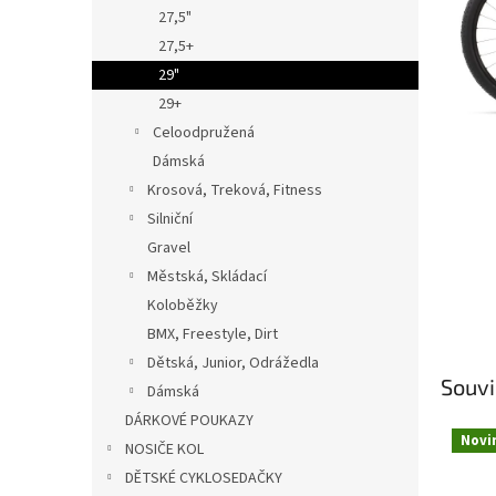
n
27,5"
e
27,5+
l
29"
29+
Celoodpružená
Dámská
Krosová, Treková, Fitness
Silniční
Gravel
Městská, Skládací
Koloběžky
BMX, Freestyle, Dirt
Dětská, Junior, Odrážedla
Souvi
Dámská
DÁRKOVÉ POUKAZY
Novi
NOSIČE KOL
DĚTSKÉ CYKLOSEDAČKY