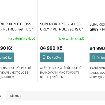
RIOR XP 9.6 GLOSS
SUPERIOR XP 9.6 GLOSS
SUPERIOR
/ PETROL, vel. 17.5"
GREY / PETROL, vel. 19.0"
GREY / PE
(L)
(XL)
Na externím skladě
Na externím skladě
990 Kč
84 990 Kč
84 990
o košíku
Do košíku
Do ko
CENA PLATÍ PŘI PLATBĚ
AKČNÍ CENA PLATÍ PŘI PLATBĚ
AKČNÍ CENA
VKAMI V HOTOVOSTI
BANKOVKAMI V HOTOVOSTI
BANKOVKA
QR KÓDEM
NEBO QR KÓDEM
NEBO QR 
s
Diskuze