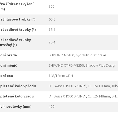
760
mm)
úhel hlavové trubky (°)
66,5
úhel sedlové trubky (°)
76,4
76,4
utečný (°)
adní brzda
SHIMANO M6100, hydraulic disc brake
adní měnič
SHIMANO XT RD-M8250, Shadow Plus Design
adní osa
148/12mm UDH
apletené kolo vpředu
DT Swiss X 1900 SPLINE®, CL, 15x110mm, Tub
apletené kolo vzadu
DT Swiss X 1900 SPLINE®, CL, 12x148mm, SH1
dvih sedlovky (mm)
400