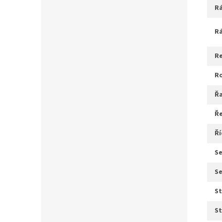
ř
ř
ř
s
s
s
s