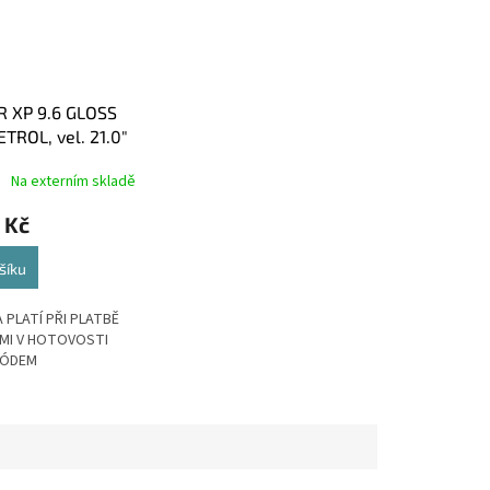
 XP 9.6 GLOSS
TROL, vel. 21.0"
Na externím skladě
 Kč
šíku
 PLATÍ PŘI PLATBĚ
MI V HOTOVOSTI
KÓDEM