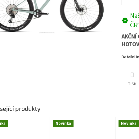
Naš
ČR
AKČNÍ 
HOTOV
Detailní 
TISK
sející produkty
nka
Novinka
Novinka