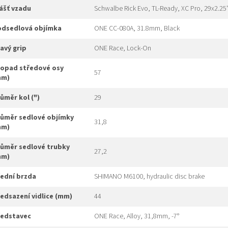
plášť vzadu
Schwalbe Rick Evo, TL-Ready, XC Pro, 29x2.25
podsedlová objímka
ONE CC-080A, 31.8mm, Black
ravý grip
ONE Race, Lock-On
57
mm)
růměr kol (")
29
31,8
mm)
27,2
mm)
přední brzda
SHIMANO M6100, hydraulic disc brake
předsazení vidlice (mm)
44
představec
ONE Race, Alloy, 31,8mm, -7°