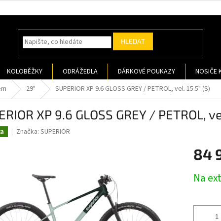
HLEDAT
KOLOBĚŽKY
ODRÁŽEDLA
DÁRKOVÉ POUKAZY
NOSIČE 
em
29"
SUPERIOR XP 9.6 GLOSS GREY / PETROL, vel. 15.5" (S)
RIOR XP 9.6 GLOSS GREY / PETROL, vel.
Značka:
SUPERIOR
ka
84 
Měrná
Na ex
cena: