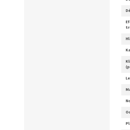
efektivní délka horní
tr
kliky s převodníkem
(p
l