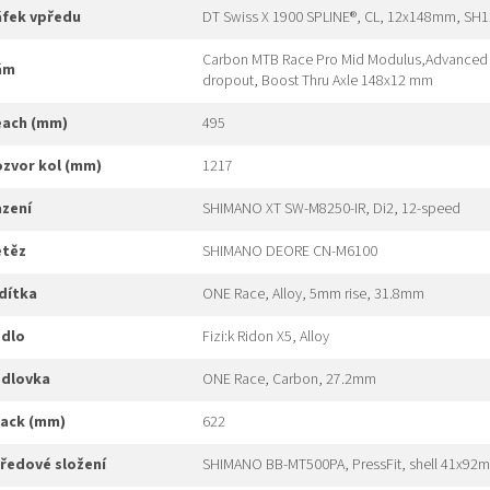
ráfek vpředu
DT Swiss X 1900 SPLINE®, CL, 12x148mm, SH1
Carbon MTB Race Pro Mid Modulus,Advanced R
rám
dropout, Boost Thru Axle 148x12 mm
reach (mm)
495
rozvor kol (mm)
1217
azení
SHIMANO XT SW-M8250-IR, Di2, 12-speed
etěz
SHIMANO DEORE CN-M6100
ídítka
ONE Race, Alloy, 5mm rise, 31.8mm
edlo
Fizi:k Ridon X5, Alloy
edlovka
ONE Race, Carbon, 27.2mm
tack (mm)
622
tředové složení
SHIMANO BB-MT500PA, PressFit, shell 41x92