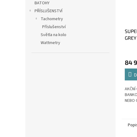
BATOHY
PŘÍSLUŠENSTVÍ
Tachometry
Příslušenství
SUPE
Světla na kolo
GREY 
Wattmetry
(M)
84 
D
AKČNÍ 
BANKO
NEBO 
Popi