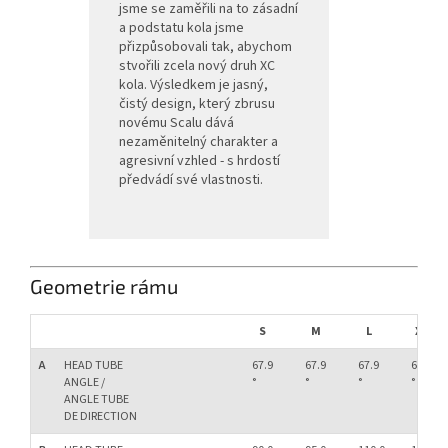
jsme se zaměřili na to zásadní
a podstatu kola jsme
přizpůsobovali tak, abychom
stvořili zcela nový druh XC
kola. Výsledkem je jasný,
čistý design, který zbrusu
novému Scalu dává
nezaměnitelný charakter a
agresivní vzhled - s hrdostí
předvádí své vlastnosti.
Geometrie rámu
S
M
L
XL
A
HEAD TUBE
67.9
67.9
67.9
67.9
ANGLE /
°
°
°
°
ANGLE TUBE
DE DIRECTION