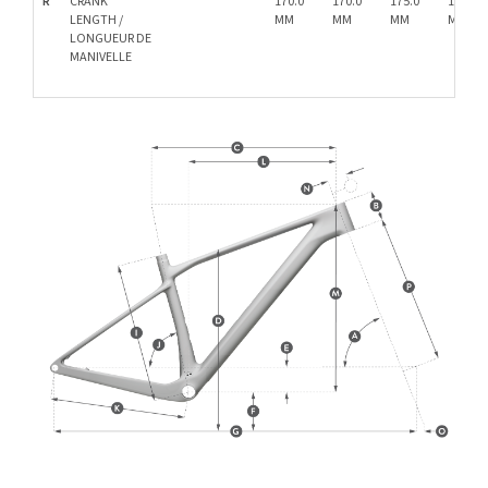
R
CRANK
170.0
170.0
175.0
175.0
LENGTH /
MM
MM
MM
MM
LONGUEUR DE
MANIVELLE