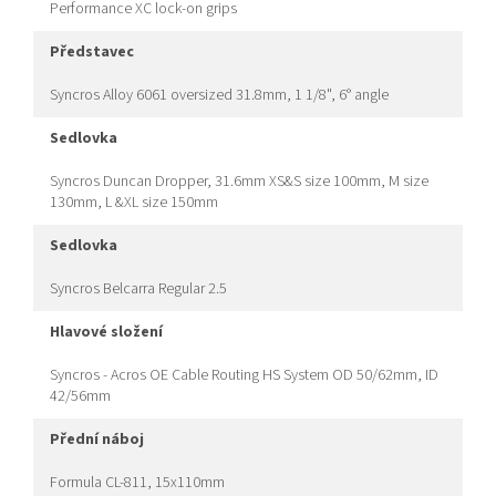
Performance XC lock-on grips
představec
Syncros Alloy 6061 oversized 31.8mm, 1 1/8", 6° angle
sedlovka
Syncros Duncan Dropper, 31.6mm XS&S size 100mm, M size
130mm, L &XL size 150mm
sedlovka
Syncros Belcarra Regular 2.5
hlavové složení
Syncros - Acros OE Cable Routing HS System OD 50/62mm, ID
42/56mm
přední náboj
Formula CL-811, 15x110mm