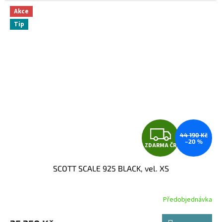
Akce
Tip
Z
44 190 Kč
–20 %
ZDARMA ČR
D
SCOTT SCALE 925 BLACK, vel. XS
A
R
Předobjednávka
M