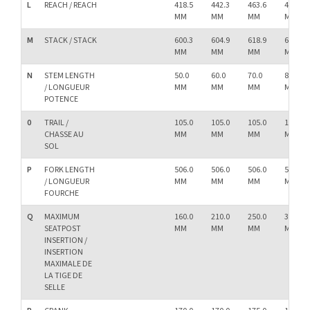
L
REACH / REACH
418.5
442.3
463.6
491.2
MM
MM
MM
MM
M
STACK / STACK
600.3
604.9
618.9
628.1
MM
MM
MM
MM
N
STEM LENGTH
50.0
60.0
70.0
80.0
/ LONGUEUR
MM
MM
MM
MM
POTENCE
0
TRAIL /
105.0
105.0
105.0
105.0
CHASSE AU
MM
MM
MM
MM
SOL
P
FORK LENGTH
506.0
506.0
506.0
506.0
/ LONGUEUR
MM
MM
MM
MM
FOURCHE
Q
MAXIMUM
160.0
210.0
250.0
300.0
SEATPOST
MM
MM
MM
MM
INSERTION /
INSERTION
MAXIMALE DE
LA TIGE DE
SELLE