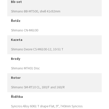
bb-set
Shimano BB-MT500, shell 41x92mm
řetěz
Shimano CN-M6100
kazeta
Shimano Deore CS-M6100-12, 10-51 T
brzdy
Shimano MT401 Disc
rotor
Shimano SM-RT10 CL, 180/F and 160/R
řidítka
Syncros Alloy 6061 T shape Flat, 9°, 740mm Syncros