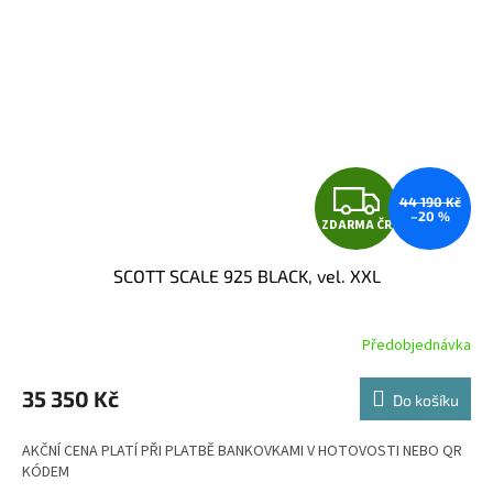
Z
44 190 Kč
–20 %
ZDARMA ČR
D
SCOTT SCALE 925 BLACK, vel. XXL
A
R
Předobjednávka
M
35 350 Kč
Do košíku
A
AKČNÍ CENA PLATÍ PŘI PLATBĚ BANKOVKAMI V HOTOVOSTI NEBO QR
KÓDEM