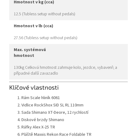
hmotnost v kg (cca)
12.5 (Tubless setup without pedals)
hmotnost v lb (cca)
27.56 (Tubless setup without pedals)
max. systémová
hmotnost
130kg Celková hmotnost zahrnuje kolo, jezdce, vybavení\ a
případné další zavazadlo
Klíčové vlastnosti
Rám Scale hliník 6061
Vidlice RockShox SID SL RL 110mm
Sada Shimano XT-Deore, 12 rychlostí
Diskové brzdy Shimano
Ráfky Alex X-25 TR
Pláště Maxxis Rekon Race Foldable TR