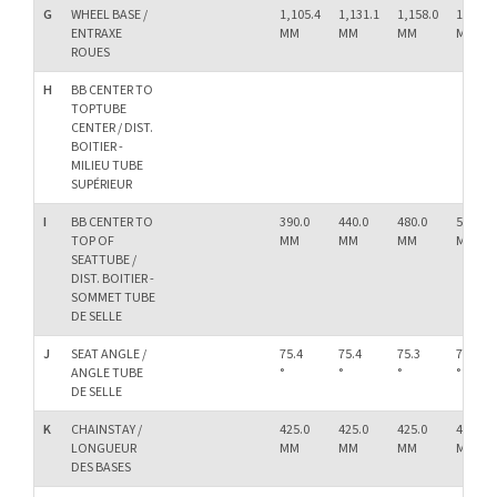
G
WHEEL BASE /
1,105.4
1,131.1
1,158.0
1,189.4
ENTRAXE
MM
MM
MM
MM
ROUES
H
BB CENTER TO
TOPTUBE
CENTER / DIST.
BOITIER -
MILIEU TUBE
SUPÉRIEUR
I
BB CENTER TO
390.0
440.0
480.0
530.0
TOP OF
MM
MM
MM
MM
SEATTUBE /
DIST. BOITIER -
SOMMET TUBE
DE SELLE
J
SEAT ANGLE /
75.4
75.4
75.3
75.3
ANGLE TUBE
°
°
°
°
DE SELLE
K
CHAINSTAY /
425.0
425.0
425.0
425.0
LONGUEUR
MM
MM
MM
MM
DES BASES