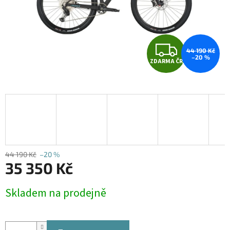
Z
44 190 Kč
–20 %
ZDARMA ČR
D
A
R
M
A
44 190 Kč
–20 %
35 350 Kč
Měrná
Skladem na prodejně
cena: