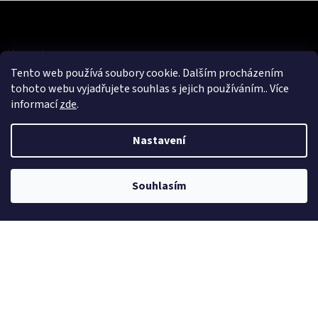
Z
á
p
a
Kontakt
t
Tento web používá soubory cookie. Dalším procházením
eshop
@
cykloerben.cz
í
tohoto webu vyjadřujete souhlas s jejich používáním.. Více
informací
zde
.
725 316 707
Cyklo Erben
Nastavení
cykloerben
Souhlasím
Informace pro vás
Jak nakupovat
Obchodní podmínky
Podmínky ochrany osobních údajů
KONTAKTY