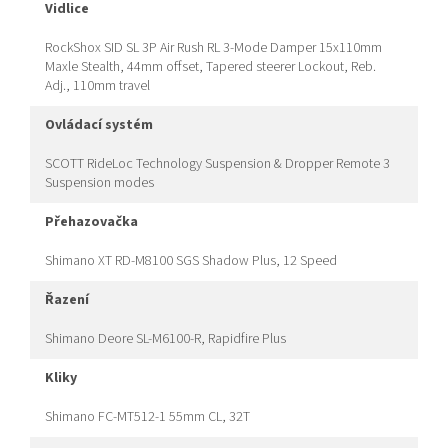
vidlice
RockShox SID SL 3P Air Rush RL 3-Mode Damper 15x110mm
Maxle Stealth, 44mm offset, Tapered steerer Lockout, Reb.
Adj., 110mm travel
ovládací systém
SCOTT RideLoc Technology Suspension & Dropper Remote 3
Suspension modes
přehazovačka
Shimano XT RD-M8100 SGS Shadow Plus, 12 Speed
řazení
Shimano Deore SL-M6100-R, Rapidfire Plus
kliky
Shimano FC-MT512-1 55mm CL, 32T