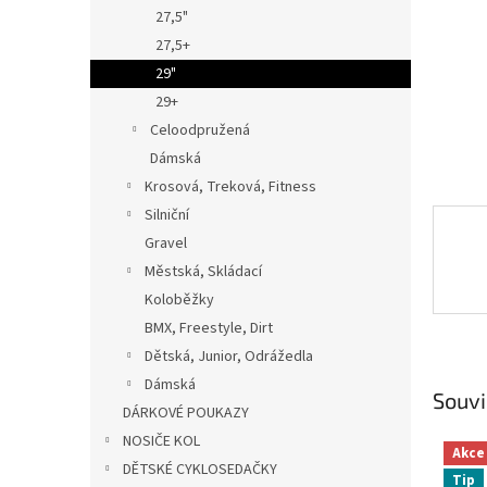
n
27,5"
e
27,5+
l
29"
29+
Celoodpružená
Dámská
Krosová, Treková, Fitness
Silniční
Gravel
Městská, Skládací
Koloběžky
BMX, Freestyle, Dirt
Dětská, Junior, Odrážedla
Dámská
Souvi
DÁRKOVÉ POUKAZY
NOSIČE KOL
Akce
DĚTSKÉ CYKLOSEDAČKY
Tip