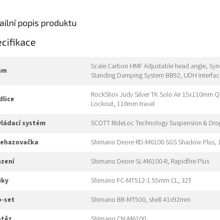
ailní popis produktu
cifikace
Scale Carbon HMF Adjustable head angle, Syn
rám
Standing Damping System BB92, UDH Interfa
RockShox Judy Silver TK Solo Air 15x110mm QR
idlice
Lockout, 110mm travel
ovládací systém
SCOTT RideLoc Technology Suspension & Dr
přehazovačka
Shimano Deore RD-M6100 SGS Shadow Plus, 
azení
Shimano Deore SL-M6100-R, Rapidfire Plus
liky
Shimano FC-MT512-1 55mm CL, 32T
b-set
Shimano BB-MT500, shell 41x92mm
etěz
Shimano CN-M6100