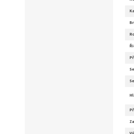
b
ř
s
s
z
v