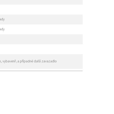
eady
eady
, vybavení\ a případné další zavazadlo