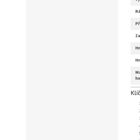
r
p
z
max. systémová
h
Klí