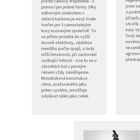
nejjedn
přední rámový trojúhelník - s
jsme se
pomocí jen jediné formy. Díky
a podst
odborným znalostem v
přizpůs
oblasti karbonu je nový Scale
stvořili
tvořen jen 3 samostatnými
kola. V
kusy lisovanými společně. To
čistý d
se přímo promítá do vyšší
novému
úrovně efektivity, zásluhou
nezaměn
menšího počtu spojů, a tedy
agresivn
nižší hmotnosti, při zachování
předvád
vynikající tuhosti - a na to se u
závodních kol s pevným
rámem vždy zaměřujeme.
Monokoková konstrukce
rámu, uvažovaného jako
jeden systém, umožňuje
odolávat silám jako celek.