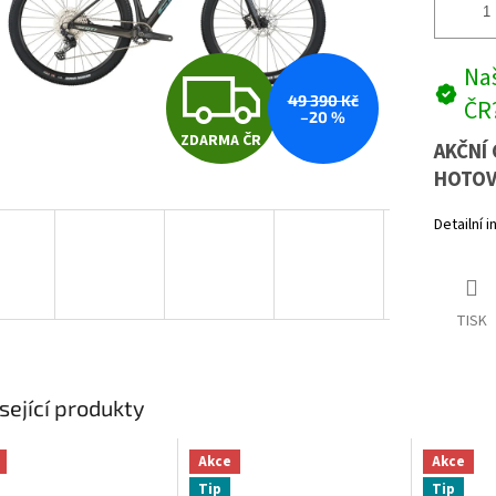
Z
Naš
49 390 Kč
ČR
–20 %
ZDARMA ČR
D
AKČNÍ 
HOTOV
Detailní 
A
R
TISK
M
sející produkty
A
Akce
Akce
Tip
Tip