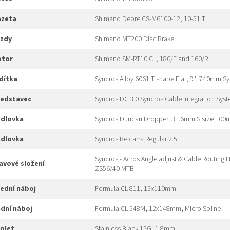
kazeta
Shimano Deore CS-M6100-12, 10-51 T
rzdy
Shimano MT200 Disc Brake
rotor
Shimano SM-RT10 CL, 180/F and 160/R
idítka
Syncros Alloy 6061 T shape Flat, 9°, 740mm S
představec
Syncros DC 3.0 Syncros Cable Integration Syste
edlovka
Syncros Duncan Dropper, 31.6mm S size 100
edlovka
Syncros Belcarra Regular 2.5
Syncros - Acros Angle adjust & Cable Routing 
hlavové složení
ZS56/40 MTB
přední náboj
Formula CL-811, 15x110mm
adní náboj
Formula CL-548M, 12x148mm, Micro Spline
ýplet
Stainless Black 15G, 1.8mm