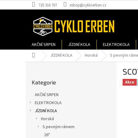
Přejít
725 316 707
eshop@cykloerben.cz
na
obsah
AKČNÍ SRPEN
JÍZDNÍ KOLA
ELEKTROKOLA
Domů
JÍZDNÍ KOLA
Horská
S pevným rám
P
SCO
o
Přeskočit
s
Kategorie
kategorie
Akce
t
r
AKČNÍ SRPEN
a
ELEKTROKOLA
n
JÍZDNÍ KOLA
n
í
Horská
p
S pevným rámem
a
26"