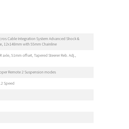
cros Cable Integration System Advanced Shock &
ce, 12x148mm with 55mm Chainline
 axle, 51mm offset, Tapered Steerer Reb. Adj.,
opper Remote 2 Suspension modes
12 Speed