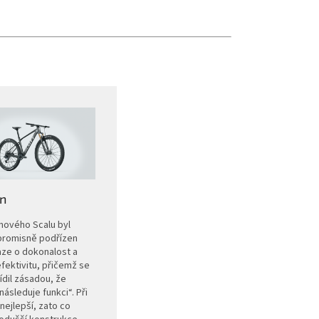
n
nového Scalu byl
romisně podřízen
aze o dokonalost a
efektivitu, přičemž se
ídil zásadou, že
následuje funkci“. Při
nejlepší, zato co