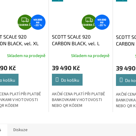
Z
Z
49 390
49 390
Kč
Kč
ZDARMA ČR
D
ZDARMA ČR
D
–20 %
–20 %
A
A
T SCALE 920
SCOTT SCALE 920
SCOTT S
R
R
N BLACK, vel. XL
CARBON BLACK, vel. L
CARBON B
M
M
A
A
Skladem na prodejně
Skladem na prodejně
490 Kč
39 490 Kč
39 490
o košíku
Do košíku
Do ko
CENA PLATÍ PŘI PLATBĚ
AKČNÍ CENA PLATÍ PŘI PLATBĚ
AKČNÍ CENA
VKAMI V HOTOVOSTI
BANKOVKAMI V HOTOVOSTI
BANKOVKA
QR KÓDEM
NEBO QR KÓDEM
NEBO QR 
s
Diskuze