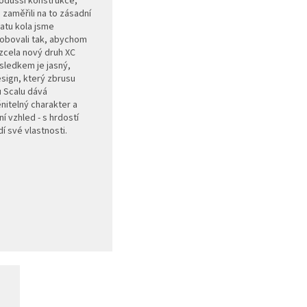
odušší konstrukce,
 zaměřili na to zásadní
atu kola jsme
obovali tak, abychom
 zcela nový druh XC
ýsledkem je jasný,
esign, který zbrusu
 Scalu dává
itelný charakter a
í vzhled - s hrdostí
í své vlastnosti.