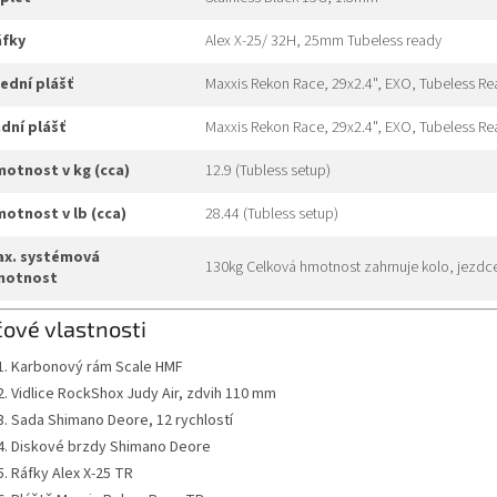
áfky
Alex X-25/ 32H, 25mm Tubeless ready
řední plášť
Maxxis Rekon Race, 29x2.4", EXO, Tubeless R
adní plášť
Maxxis Rekon Race, 29x2.4", EXO, Tubeless R
hmotnost v kg (cca)
12.9 (Tubless setup)
hmotnost v lb (cca)
28.44 (Tubless setup)
130kg Celková hmotnost zahrnuje kolo, jezdce
motnost
čové vlastnosti
Karbonový rám Scale HMF
Vidlice RockShox Judy Air, zdvih 110 mm
Sada Shimano Deore, 12 rychlostí
Diskové brzdy Shimano Deore
Ráfky Alex X-25 TR