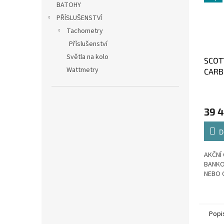
BATOHY
PŘÍSLUŠENSTVÍ
Tachometry
Příslušenství
Světla na kolo
SCOT
Wattmetry
CARBO
39 
D
AKČNÍ 
BANKO
NEBO 
Popi