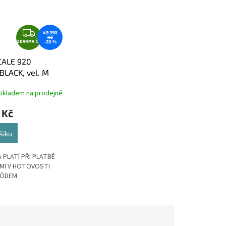
Z
49 390
Kč
ZDARMA ČR
D
–20 %
A
CALE 920
R
LACK, vel. M
M
A
Skladem na prodejně
 Kč
šíku
 PLATÍ PŘI PLATBĚ
MI V HOTOVOSTI
KÓDEM