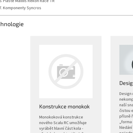
Pláště Maxxis Rekon Race TR
Komponenty Syncros
hnologie
Desig
Design 
nekomp
naší sn
Konstrukce monokok
čistou 
přísně ř
Monokoková konstrukce
„forma 
nového Scalu RC umožňuje
hledání 
vyrábět hlavní část kola -