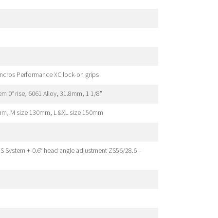
yncros Performance XC lock-on grips
m 0° rise, 6061 Alloy, 31.8mm, 1 1/8"
mm, M size 130mm, L &XL size 150mm
HS System +-0.6° head angle adjustment ZS56/28.6 –