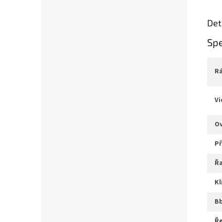
Det
Spe
v
ř
k
b
ř