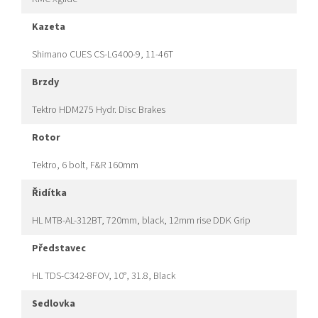
kazeta
Shimano CUES CS-LG400-9, 11-46T
brzdy
Tektro HDM275 Hydr. Disc Brakes
rotor
Tektro, 6 bolt, F&R 160mm
řidítka
HL MTB-AL-312BT, 720mm, black, 12mm rise DDK Grip
představec
HL TDS-C342-8FOV, 10°, 31.8, Black
sedlovka