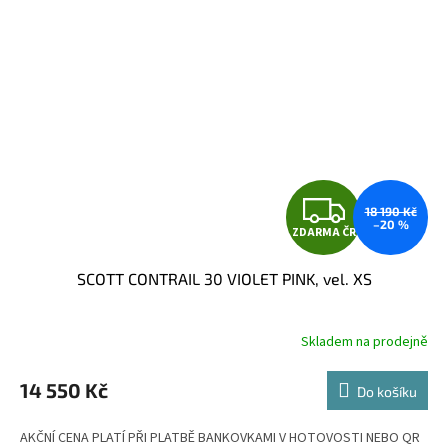
Z
18 190 Kč
–20 %
ZDARMA ČR
D
SCOTT CONTRAIL 30 VIOLET PINK, vel. XS
A
R
Skladem na prodejně
M
14 550 Kč
Do košíku
A
AKČNÍ CENA PLATÍ PŘI PLATBĚ BANKOVKAMI V HOTOVOSTI NEBO QR