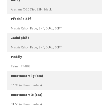
ráfky
Alexrims X-20 Disc 32H, black
přední plášť
Maxxis Rekon Race, 2.4", DUAL, 60PTI
zadní plášť
Maxxis Rekon Race, 2.4", DUAL, 60PTI
pedály
Feimin FP-803
hmotnost v kg (cca)
14.33 (without pedals)
hmotnost v lb (cca)
31.59 (without pedals)