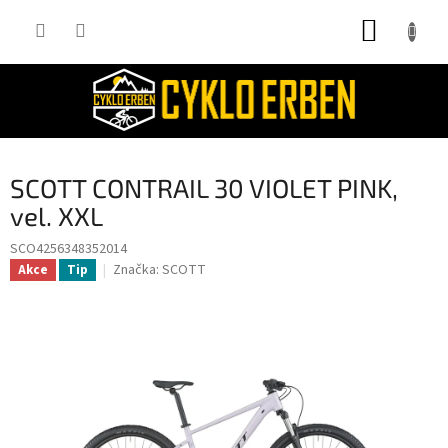
Přejít
NÁKUP
na
obsah
KOŠÍK
SCOTT CONTRAIL 30 VIOLET PINK,
vel. XXL
SCO4256348352014
Značka:
SCOTT
Akce
Tip