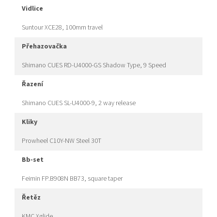
vidlice
Suntour XCE28, 100mm travel
přehazovačka
Shimano CUES RD-U4000-GS Shadow Type, 9 Speed
řazení
Shimano CUES SL-U4000-9, 2 way release
kliky
Prowheel C10Y-NW Steel 30T
bb-set
Feimin FP.B908N BB73, square taper
řetěz
KMC Xglide