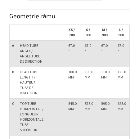
Geometrie rámu
XS /
S /
M /
L /
XL 
700
900
900
900
90
A
HEAD TUBE
67.0
67.0
67.0
67.0
67.
ANGLE /
°
°
°
°
°
ANGLE TUBE
DE DIRECTION
B
HEAD TUBE
100.0
100.0
110.0
125.0
13
LENGTH /
MM
MM
MM
MM
M
HAUTEUR
TUBE DE
DIRECTION
C
TOP TUBE
545.0
575.0
595.0
625.0
64
HORIZONTAL /
MM
MM
MM
MM
M
LONGUEUR
HORIZONTALE
TUBE
SUPÉRIEUR