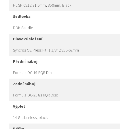
HL SP C212 31.6mm, 350mm, Black
sedlovka
DDK Saddle
hlavové složení
Syncros OE Press Fit, 1 1/8" ZS56-62mm
přední náboj
Formula DC-19 FQR Disc
zadní náboj
Formula DC-25 8s RQR Disc
výplet
14 G, stainless, black