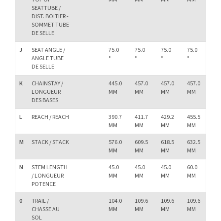
SEATTUBE /
DIST. BOITIER -
SOMMET TUBE
DE SELLE
J
SEAT ANGLE /
75.0
75.0
75.0
75.0
75.
ANGLE TUBE
°
°
°
°
°
DE SELLE
K
CHAINSTAY /
445.0
457.0
457.0
457.0
45
LONGUEUR
MM
MM
MM
MM
M
DES BASES
L
REACH / REACH
390.7
411.7
429.2
455.5
47
MM
MM
MM
MM
M
M
STACK / STACK
576.0
609.5
618.5
632.5
64
MM
MM
MM
MM
M
N
STEM LENGTH
45.0
45.0
45.0
60.0
75.
/ LONGUEUR
MM
MM
MM
MM
M
POTENCE
0
TRAIL /
104.0
109.6
109.6
109.6
10
CHASSE AU
MM
MM
MM
MM
M
SOL