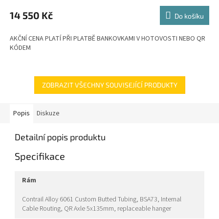
M
14 550 Kč
Do košíku
A
AKČNÍ CENA PLATÍ PŘI PLATBĚ BANKOVKAMI V HOTOVOSTI NEBO QR
KÓDEM
ZOBRAZIT VŠECHNY SOUVISEJÍCÍ PRODUKTY
Popis
Diskuze
Detailní popis produktu
Specifikace
rám
Contrail Alloy 6061 Custom Butted Tubing, BSA73, Internal
Cable Routing, QR Axle 5x135mm, replaceable hanger