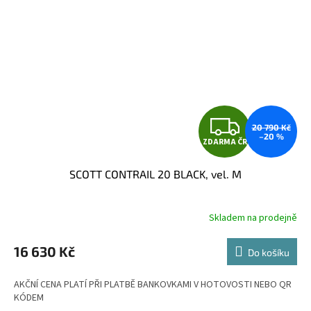
Z
20 790 Kč
–20 %
ZDARMA ČR
D
SCOTT CONTRAIL 20 BLACK, vel. M
A
R
Skladem na prodejně
M
16 630 Kč
Do košíku
A
AKČNÍ CENA PLATÍ PŘI PLATBĚ BANKOVKAMI V HOTOVOSTI NEBO QR
KÓDEM