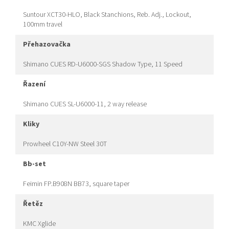
Suntour XCT30-HLO, Black Stanchions, Reb. Adj., Lockout,
100mm travel
přehazovačka
Shimano CUES RD-U6000-SGS Shadow Type, 11 Speed
řazení
Shimano CUES SL-U6000-11, 2 way release
kliky
Prowheel C10Y-NW Steel 30T
bb-set
Feimin FP.B908N BB73, square taper
řetěz
KMC Xglide