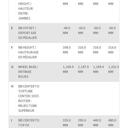
HEIGHT /
MM
MM
MM
MM
M
HAUTEUR
ENTRE-
JAMBES
E
BB OFFSET /
-44.0
-60.0
-60.0
-60.0
-60
DEPORT AXE
MM
MM
MM
MM
M
DE PÉDALIER
F
BB HEIGHT /
308.5
316.0
316.0
316.0
31
HAUTEUR AXE
MM
MM
MM
MM
M
DE PÉDALIER
G
WHEEL BASE /
1,104.9
1,147.9
1,169.4
1,201.5
1,2
ENTRAXE
MM
MM
MM
MM
M
ROUES
H
BB CENTER TO
TOPTUBE
CENTER / DIST.
BOITIER -
MILIEU TUBE
SUPÉRIEUR
I
BB CENTER TO
355.0
395.0
440.0
480.0
53
TOP OF
MM
MM
MM
MM
M