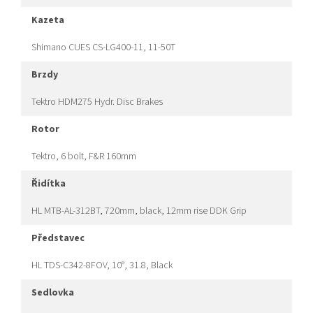
kazeta
Shimano CUES CS-LG400-11, 11-50T
brzdy
Tektro HDM275 Hydr. Disc Brakes
rotor
Tektro, 6 bolt, F&R 160mm
řidítka
HL MTB-AL-312BT, 720mm, black, 12mm rise DDK Grip
představec
HL TDS-C342-8FOV, 10°, 31.8, Black
sedlovka