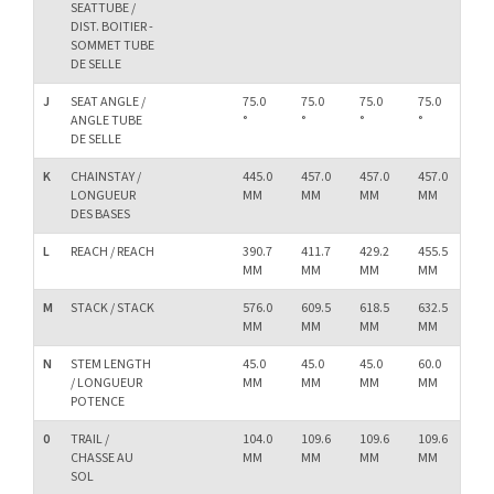
SEATTUBE /
DIST. BOITIER -
SOMMET TUBE
DE SELLE
J
SEAT ANGLE /
75.0
75.0
75.0
75.0
75.
ANGLE TUBE
°
°
°
°
°
DE SELLE
K
CHAINSTAY /
445.0
457.0
457.0
457.0
45
LONGUEUR
MM
MM
MM
MM
M
DES BASES
L
REACH / REACH
390.7
411.7
429.2
455.5
47
MM
MM
MM
MM
M
M
STACK / STACK
576.0
609.5
618.5
632.5
64
MM
MM
MM
MM
M
N
STEM LENGTH
45.0
45.0
45.0
60.0
75.
/ LONGUEUR
MM
MM
MM
MM
M
POTENCE
0
TRAIL /
104.0
109.6
109.6
109.6
10
CHASSE AU
MM
MM
MM
MM
M
SOL