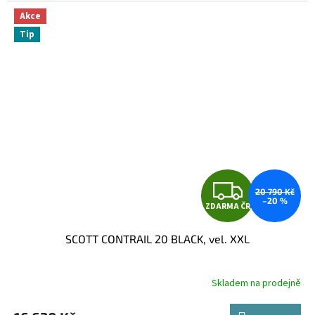
Akce
Tip
Z
20 790 Kč
–20 %
ZDARMA ČR
D
SCOTT CONTRAIL 20 BLACK, vel. XXL
A
R
Skladem na prodejně
M