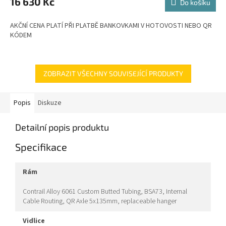
16 630 Kč
Do košíku
A
AKČNÍ CENA PLATÍ PŘI PLATBĚ BANKOVKAMI V HOTOVOSTI NEBO QR
KÓDEM
ZOBRAZIT VŠECHNY SOUVISEJÍCÍ PRODUKTY
Popis
Diskuze
Detailní popis produktu
Specifikace
rám
Contrail Alloy 6061 Custom Butted Tubing, BSA73, Internal
Cable Routing, QR Axle 5x135mm, replaceable hanger
vidlice