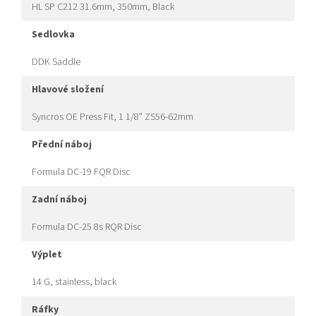
HL SP C212 31.6mm, 350mm, Black
sedlovka
DDK Saddle
hlavové složení
Syncros OE Press Fit, 1 1/8" ZS56-62mm
přední náboj
Formula DC-19 FQR Disc
zadní náboj
Formula DC-25 8s RQR Disc
výplet
14 G, stainless, black
ráfky