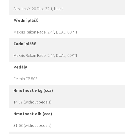
Alexrims X-20 Disc 32H, black
přední plášť
Maxxis Rekon Race, 2.4", DUAL, 60PTI
zadní plášť
Maxxis Rekon Race, 2.4", DUAL, 60PTI
pedály
Feimin FP-803
hmotnost v kg (cca)
14.37 (without pedals)
hmotnost v lb (cca)
31.68 (without pedals)