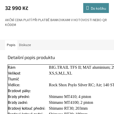
M
32 990 Kč
Do košíku
A
AKČNÍ CENA PLATÍ PŘI PLATBĚ BANKOVKAMI V HOTOVOSTI NEBO QR
KÓDEM
Popis
Diskuze
Detailní popis produktu
BIG.TRAIL TFS II; MAT aluminium; 
Rám
XS,S,M,L,XL
Velikost
Tlumič
Rock Shox Psylo Silver RC; Air; 140 S
Vidlice:
Brzdové páky:
Shimano MT410; 4 piston
Brzdy přední:
Shimano MT4100; 2 piston
Brzdy zadní:
Shimano RT30; 203mm
Brzdový kotouč přední: