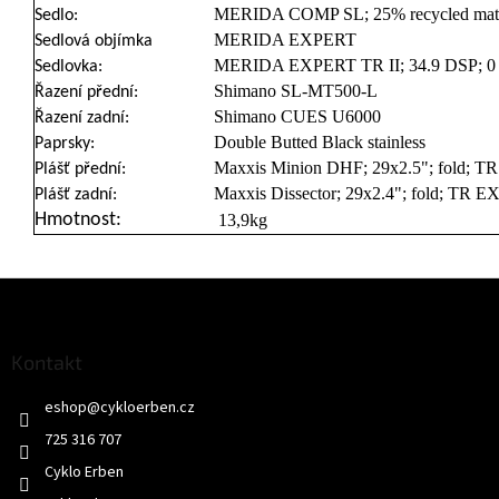
MERIDA COMP SL; 25% recycled mate
Sedlo:
MERIDA EXPERT
Sedlová objímka
MERIDA EXPERT TR II; 34.9 DSP; 0 S
Sedlovka:
Shimano SL-MT500-L
Řazení přední:
Shimano CUES U6000
Řazení zadní:
Double Butted Black stainless
Paprsky:
Maxxis Minion DHF; 29x2.5"; fold; T
Plášť přední:
Maxxis Dissector; 29x2.4"; fold; TR E
Plášť zadní:
Hmotnost:
13,9kg
Z
á
p
a
Kontakt
t
eshop
@
cykloerben.cz
í
725 316 707
Cyklo Erben