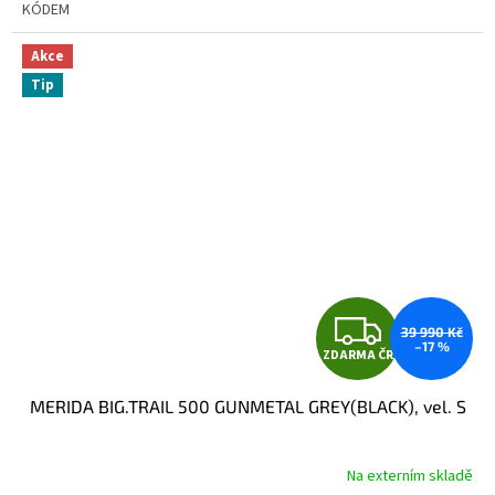
KÓDEM
Akce
Tip
Z
39 990 Kč
–17 %
ZDARMA ČR
D
MERIDA BIG.TRAIL 500 GUNMETAL GREY(BLACK), vel. S
A
R
Na externím skladě