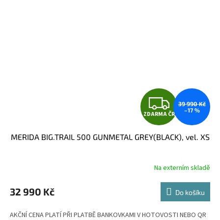
Z
39 990 Kč
–17 %
ZDARMA ČR
D
MERIDA BIG.TRAIL 500 GUNMETAL GREY(BLACK), vel. XS
A
R
Na externím skladě
M
32 990 Kč
Do košíku
A
AKČNÍ CENA PLATÍ PŘI PLATBĚ BANKOVKAMI V HOTOVOSTI NEBO QR