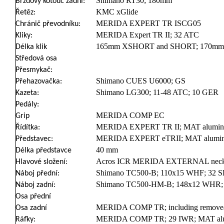
Shimano RT30; 180mm
Brzdový kotouč zadní:
KMC xGlide
Řetěz:
MERIDA EXPERT TR ISCG05
Chránič převodníku:
MERIDA Expert TR II; 32 ATC
Kliky:
165mm XSHORT and SHORT; 170m
Délka klik
Středová osa
Přesmykač:
Shimano CUES U6000; GS
Přehazovačka:
Shimano LG300; 11-48 ATC; 10 GER
Kazeta:
Pedály:
MERIDA COMP EC
Grip
MERIDA EXPERT TR II; MAT alumin
Řídítka:
MERIDA EXPERT eTRII; MAT alumin
Představec:
40 mm
Délka představce
Acros ICR MERIDA EXTERNAL neck; U
Hlavové složení:
Shimano TC500-B; 110x15 WHF; 32 SP
Náboj přední:
Shimano TC500-HM-B; 148x12 WHR; 3
Náboj zadní:
Osa přední
MERIDA COMP TR; including removeab
Osa zadní
MERIDA COMP TR; 29 IWR; MAT aluminiu
Ráfky: