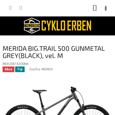
Přejít
NÁKUP
na
obsah
KOŠÍK
MERIDA BIG.TRAIL 500 GUNMETAL
GREY(BLACK), vel. M
MER25BTA500MA
Značka:
MERIDA
Akce
Tip