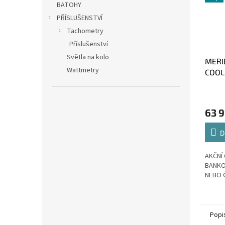
BATOHY
PŘÍSLUŠENSTVÍ
Tachometry
Příslušenství
Světla na kolo
MERI
Wattmetry
COOL
GREY(
XL
63 
D
AKČNÍ 
BANKO
NEBO 
Popi