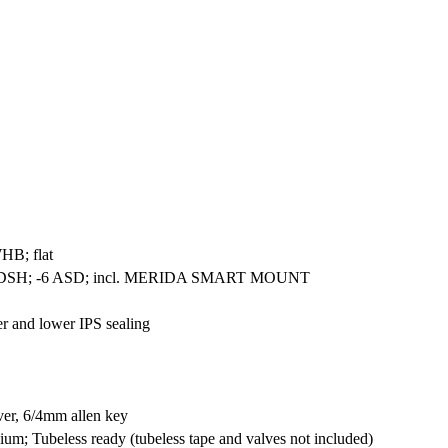
B; flat
8 DSH; -6 ASD; incl. MERIDA SMART MOUNT
nd lower IPS sealing
r, 6/4mm allen key
Tubeless ready (tubeless tape and valves not included)