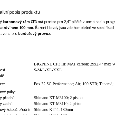
ailní popis produktu
ký
karbonový rám CF3
má prostor pro 2,4" pláště v kombinaci s prog
 se zdvihem 100 mm
. Řazení i brzdy jsou zde kompletně ve specifikac
ravena pro
bezdušový provoz
.
BIG.NINE CF3 III; MAT carbon; 29x2.4" max
m
S-M-L-XL-XXL
kost
mič
Fox 32 SC Performance; Air; 100 STR; Tapered; 
ice:
ové páky:
Shimano XT M8100; 2 piston
y přední:
Shimano XT M8110; 2 piston
y zadní:
Shimano RT54; 180mm
ový kotouč přední: