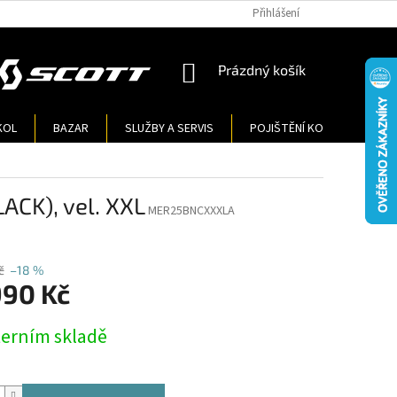
Přihlášení
NÁKUPNÍ
Prázdný košík
KOŠÍK
KOL
BAZAR
SLUŽBY A SERVIS
POJIŠTĚNÍ KOL
KONT
CK), vel. XXL
MER25BNCXXXLA
č
–18 %
990 Kč
terním skladě