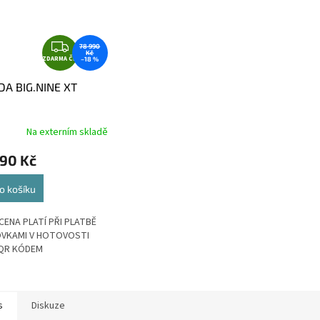
Z
78 990
Kč
ZDARMA ČR
D
–18 %
A
DA BIG.NINE XT
R
M
SILVER/BLACK), vel.
A
Na externím skladě
990 Kč
o košíku
CENA PLATÍ PŘI PLATBĚ
VKAMI V HOTOVOSTI
QR KÓDEM
s
Diskuze