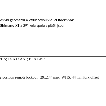
resivní geometrií a vzduchovou
vidlicí RockShox
i
Shimano XT
a 29“ kola spolu s plášti jsou
 WHS; 148x12 AST; BSA BBR
2 position remote lockout; 29x2.4" max. WHS; 44 mm fork offset