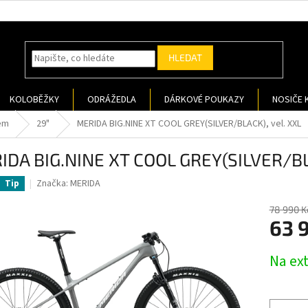
HLEDAT
KOLOBĚŽKY
ODRÁŽEDLA
DÁRKOVÉ POUKAZY
NOSIČE 
em
29"
MERIDA BIG.NINE XT COOL GREY(SILVER/BLACK), vel. XXL
IDA BIG.NINE XT COOL GREY(SILVER/BLA
Značka:
MERIDA
Tip
78 990 K
63 
Měrná
Na ex
cena: