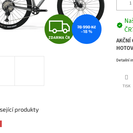
Z
Naš
78 990 Kč
ČR
–18 %
ZDARMA ČR
D
AKČNÍ 
HOTOV
Detailní 
A
R
TISK
M
sející produkty
A