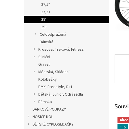
n
27,5"
e
27,5+
l
29"
29+
Celoodpružená
Dámská
Krosová, Treková, Fitness
Silniční
Gravel
Městská, Skládací
Koloběžky
BMX, Freestyle, Dirt
Dětská, Junior, Odrážedla
Dámská
Souvi
DÁRKOVÉ POUKAZY
NOSIČE KOL
Akce
DĚTSKÉ CYKLOSEDAČKY
Tip