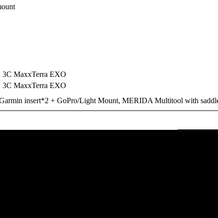
mount
y; 3C MaxxTerra EXO
y; 3C MaxxTerra EXO
min insert*2 + GoPro/Light Mount, MERIDA Multitool with saddl