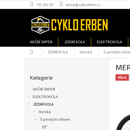
Přejít
725 316 707
eshop@cykloerben.cz
na
obsah
AKČNÍ SRPEN
JÍZDNÍ KOLA
ELEKTROKOLA
Domů
JÍZDNÍ KOLA
Horská
S pevným rám
P
MER
o
Přeskočit
s
Kategorie
kategorie
Akce
t
r
AKČNÍ SRPEN
a
ELEKTROKOLA
n
JÍZDNÍ KOLA
n
í
Horská
p
S pevným rámem
a
26"