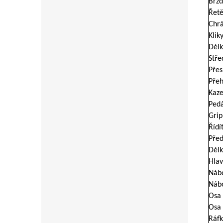
Brzd
Řetě
Chrá
Kliky
Délk
Stře
Pře
Přeh
Kaze
Pedá
Grip
Řídí
Před
Délk
Hlav
Nábo
Nábo
Osa 
Osa 
Ráfk