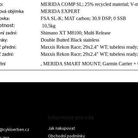
MERIDA COMP SL; 25% recycled material; V-
o:
MERIDA EXPERT
ová objímka
FSA SL-K; MAT carbon; 30.9 DSP; 0 SSB
ovka:
tnost:
10,5kg
Shimano XT M8100; Multi Release
ní zadní:
Double Butted Black stainless
sky:
Maxxis Rekon Race; 29x2.4" WT; tubeless read
ť přední:
Maxxis Rekon Race; 29x2.4" WT; tubeless read
ť zadní:
, MERIDA SMART MOUNT; Garmin Carrier + Gar
tní
Informace pro vás
Jak nakupovat
@
cykloerben.cz
Obchodní podmínky