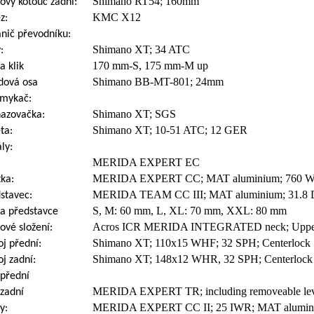
Shimano RT54; 160mm
ový kotouč zadní:
KMC X12
z:
nič převodníku:
Shimano XT; 34 ATC
:
170 mm-S, 175 mm-M up
a klik
Shimano BB-MT-801; 24mm
dová osa
smykač:
Shimano XT; SGS
azovačka:
Shimano XT; 10-51 ATC; 12 GER
ta:
ly:
MERIDA EXPERT EC
MERIDA EXPERT CC; MAT aluminium; 760 WH
tka:
MERIDA TEAM CC III; MAT aluminium; 31.
stavec:
S, M: 60 mm, L, XL: 70 mm, XXL: 80 mm
a představce
Acros ICR MERIDA INTEGRATED neck; Upper a
ové složení:
Shimano XT; 110x15 WHF; 32 SPH; Centerlock
j přední:
Shimano XT; 148x12 WHR, 32 SPH; Centerlock
j zadní:
přední
MERIDA EXPERT TR; including removeable leve
zadní
MERIDA EXPERT CC II; 25 IWR; MAT aluminium; 
y: