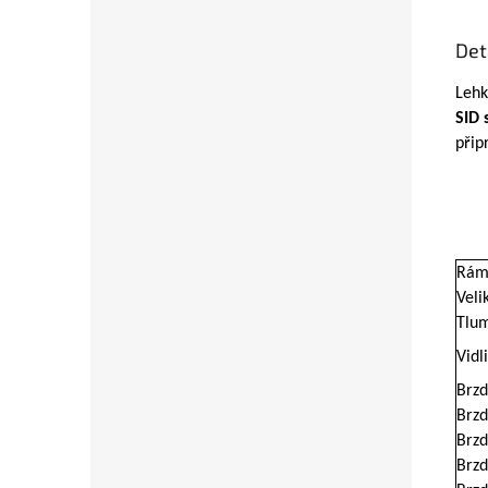
Det
Leh
SID
přip
Rá
Veli
Tlu
Vidl
Brzd
Brzd
Brzd
Brzd