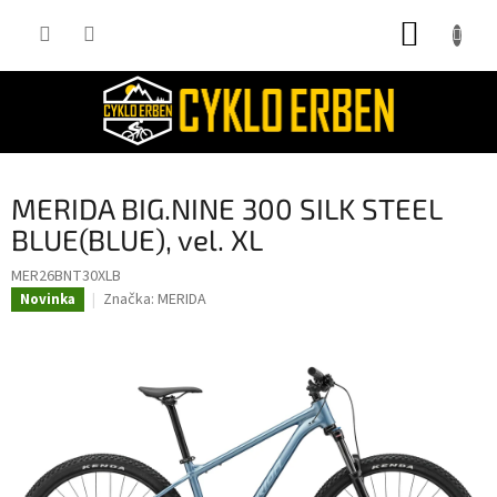
Přejít
NÁKUP
na
obsah
KOŠÍK
MERIDA BIG.NINE 300 SILK STEEL
BLUE(BLUE), vel. XL
MER26BNT30XLB
Značka:
MERIDA
Novinka