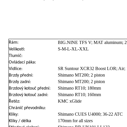
BIG.NINE TFS V; MAT aluminum; 2
Rám:
S-M-L-XL-XXL
Velikosti:
Tlumič:
Ovládací páka:
SR Suntour XCR32 Boost LOR; Air; 
Vidlice:
Shimano MT200; 2 piston
Brzdy přední:
Shimano MT200; 2 piston
Brzdy zadní:
Shimano RT10; 180mm
Brzdový kotouč přední:
Shimano RT10; 160mm
Brzdový kotouč zadní:
KMC xGlide
Řetěz:
Chránič převodníku:
Shimano CUES U4000; 36-22 ATC
Kliky:
170mm for all sizes
Kliky / délka