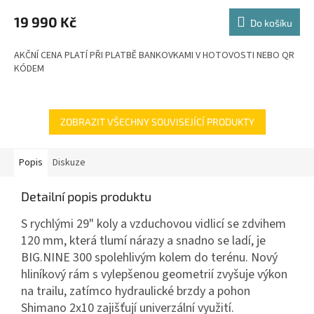
M
19 990 Kč
Do košíku
A
AKČNÍ CENA PLATÍ PŘI PLATBĚ BANKOVKAMI V HOTOVOSTI NEBO QR
KÓDEM
ZOBRAZIT VŠECHNY SOUVISEJÍCÍ PRODUKTY
Popis
Diskuze
Detailní popis produktu
S rychlými 29" koly a vzduchovou vidlicí se zdvihem
120 mm, která tlumí nárazy a snadno se ladí, je
BIG.NINE 300 spolehlivým kolem do terénu. Nový
hliníkový rám s vylepšenou geometrií zvyšuje výkon
na trailu, zatímco hydraulické brzdy a pohon
Shimano 2x10 zajišťují univerzální využití.