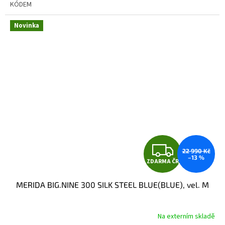
KÓDEM
Novinka
Z
22 990 Kč
–13 %
ZDARMA ČR
D
MERIDA BIG.NINE 300 SILK STEEL BLUE(BLUE), vel. M
A
R
Na externím skladě