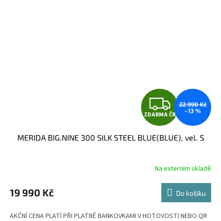
Z
22 990 Kč
–13 %
ZDARMA ČR
D
MERIDA BIG.NINE 300 SILK STEEL BLUE(BLUE), vel. S
A
R
Na externím skladě
M
19 990 Kč
Do košíku
A
AKČNÍ CENA PLATÍ PŘI PLATBĚ BANKOVKAMI V HOTOVOSTI NEBO QR