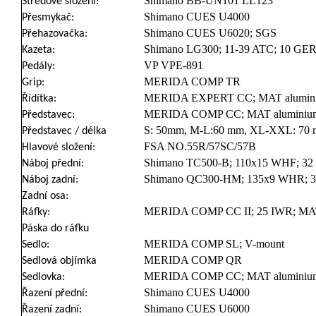
Shimano BB-UN101 LL123
Středové složení:
Shimano CUES U4000
Přesmykač:
Shimano CUES U6020; SGS
Přehazovačka:
Shimano LG300; 11-39 ATC; 10 GE
Kazeta:
VP VPE-891
Pedály:
MERIDA COMP TR
Grip:
MERIDA EXPERT CC; MAT alumini
Řídítka:
MERIDA COMP CC; MAT aluminium
Představec:
S: 50mm, M-L:60 mm, XL-XXL: 70
Představec / délka
FSA NO.55R/57SC/57B
Hlavové složení:
Shimano TC500-B; 110x15 WHF; 32 
Náboj přední:
Shimano QC300-HM; 135x9 WHR; 32
Náboj zadní:
Zadní osa:
MERIDA COMP CC II; 25 IWR; MAT a
Ráfky:
Páska do ráfku
MERIDA COMP SL; V-mount
Sedlo:
MERIDA COMP QR
Sedlová objímka
MERIDA COMP CC; MAT aluminium;
Sedlovka:
Shimano CUES U4000
Řazení přední:
Shimano CUES U6000
Řazení zadní: