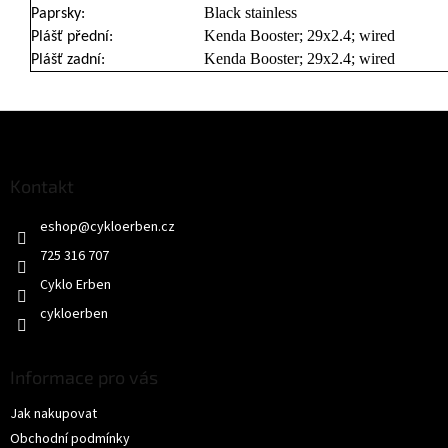
Black stainless
Paprsky:
Kenda Booster; 29x2.4; wired
Plášť přední:
Kenda Booster; 29x2.4; wired
Plášť zadní:
Z
á
p
a
Kontakt
t
eshop
@
cykloerben.cz
í
725 316 707
Cyklo Erben
cykloerben
Informace pro vás
Jak nakupovat
Obchodní podmínky