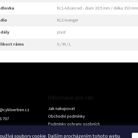
edlovka
KLS Advanced - diam 30.9 mm / délka 350 mm 
edlo
KLS Avenger
edály
plast
elikost rámu
S / M / L
Informace pro vás
Jak nakupovat
@
cykloerben.cz
Obchodní podmínky
6 707
Podmínky ochrany osobních
Erben
údajů
oužívá soubory cookie. Dalším procházením tohoto webu
erben
KONTAKTY