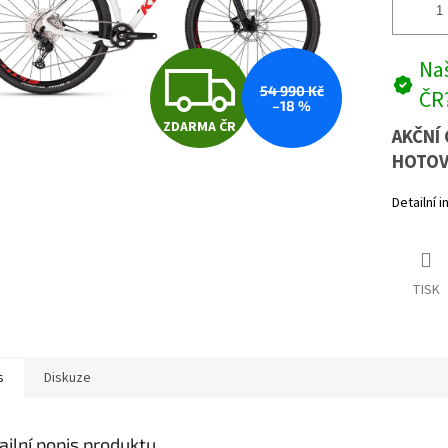
Z
Naš
54 990 Kč
ČR
–18 %
ZDARMA ČR
D
AKČNÍ 
HOTOV
Detailní 
A
R
TISK
M
s
Diskuze
A
ailní popis produktu