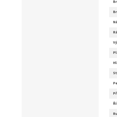
r
v
p
s
ř