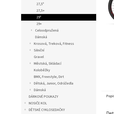
n
27,5"
e
27,5+
l
29"
29+
Celoodpružená
Dámská
Krosová, Treková, Fitness
Silniční
Gravel
Městská, Skládací
Koloběžky
BMX, Freestyle, Dirt
Dětská, Junior, Odrážedla
Dámská
Popi
DÁRKOVÉ POUKAZY
NOSIČE KOL
DĚTSKÉ CYKLOSEDAČKY
Det