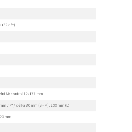
 (32 děr)
dní Mr.control 12x177 mm
mm / 7° / délka 80 mm (S - M), 100 mm (L)
 720 mm