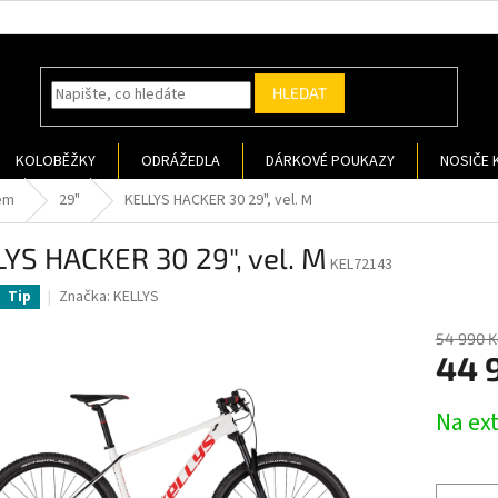
HLEDAT
KOLOBĚŽKY
ODRÁŽEDLA
DÁRKOVÉ POUKAZY
NOSIČE 
em
29"
KELLYS HACKER 30 29", vel. M
YS HACKER 30 29", vel. M
KEL72143
Značka:
KELLYS
Tip
54 990 K
44 
Měrná
Na ex
cena: