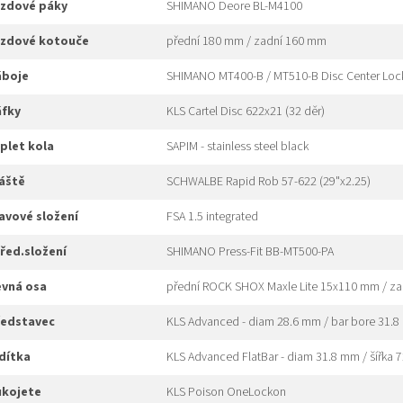
brzdové páky
SHIMANO Deore BL-M4100
brzdové kotouče
přední 180 mm / zadní 160 mm
náboje
SHIMANO MT400-B / MT510-B Disc Center Lock
áfky
KLS Cartel Disc 622x21 (32 děr)
ýplet kola
SAPIM - stainless steel black
láště
SCHWALBE Rapid Rob 57-622 (29"x2.25)
hlavové složení
FSA 1.5 integrated
třed.složení
SHIMANO Press-Fit BB-MT500-PA
pevná osa
přední ROCK SHOX Maxle Lite 15x110 mm / za
představec
KLS Advanced - diam 28.6 mm / bar bore 31.8 
ídítka
KLS Advanced FlatBar - diam 31.8 mm / šířka
rukojete
KLS Poison OneLockon