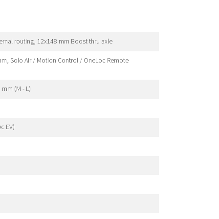
ernal routing, 12x148 mm Boost thru axle
m, Solo Air / Motion Control / OneLoc Remote
 mm (M - L)
ec EV)