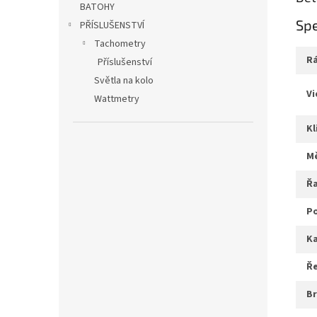
BATOHY
Spe
PŘÍSLUŠENSTVÍ
Tachometry
Příslušenství
Světla na kolo
v
Wattmetry
k
ř
ř
b