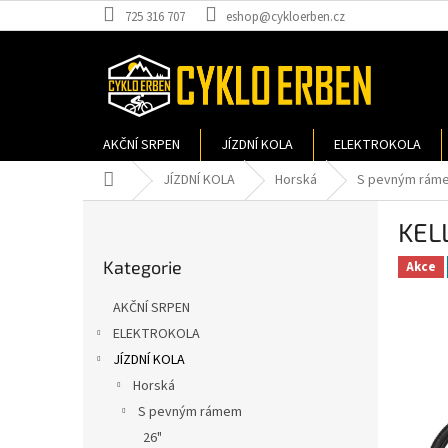
Přejít
725 316 707
eshop@cykloerben.cz
na
obsah
AKČNÍ SRPEN
JÍZDNÍ KOLA
ELEKTROKOLA
Domů
JÍZDNÍ KOLA
Horská
S pevným rám
P
KELL
o
Přeskočit
s
Kategorie
kategorie
Akce
t
r
AKČNÍ SRPEN
a
ELEKTROKOLA
n
JÍZDNÍ KOLA
n
í
Horská
p
S pevným rámem
a
26"