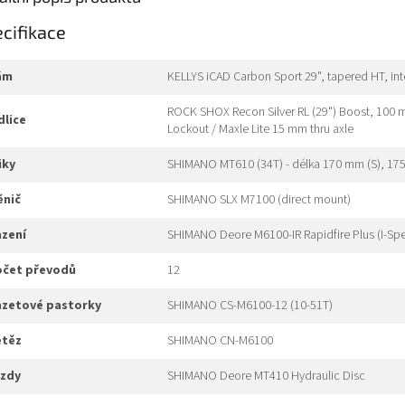
cifikace
rám
KELLYS iCAD Carbon Sport 29", tapered HT, int
ROCK SHOX Recon Silver RL (29") Boost, 100 m
idlice
Lockout / Maxle Lite 15 mm thru axle
liky
SHIMANO MT610 (34T) - délka 170 mm (S), 175
měnič
SHIMANO SLX M7100 (direct mount)
azení
SHIMANO Deore M6100-IR Rapidfire Plus (I-Sp
počet převodů
12
kazetové pastorky
SHIMANO CS-M6100-12 (10-51T)
etěz
SHIMANO CN-M6100
rzdy
SHIMANO Deore MT410 Hydraulic Disc