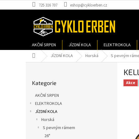
Přejít
725 316 707
eshop@cykloerben.cz
na
obsah
AKČNÍ SRPEN
JÍZDNÍ KOLA
ELEKTROKOLA
Domů
JÍZDNÍ KOLA
Horská
S pevným rám
P
KELL
o
Přeskočit
s
Kategorie
kategorie
Akce
t
r
AKČNÍ SRPEN
a
ELEKTROKOLA
n
JÍZDNÍ KOLA
n
í
Horská
p
S pevným rámem
a
26"