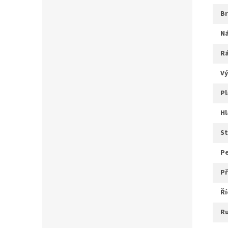
r
v
p
s
ř