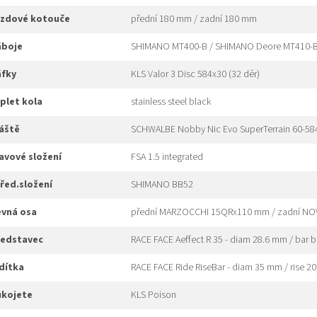
brzdové kotouče
přední 180 mm / zadní 180 mm
náboje
SHIMANO MT400-B / SHIMANO Deore MT410-B D
áfky
KLS Valor 3 Disc 584x30 (32 děr)
ýplet kola
stainless steel black
láště
SCHWALBE Nobby Nic Evo SuperTerrain 60-584 
hlavové složení
FSA 1.5 integrated
třed.složení
SHIMANO BB52
pevná osa
přední MARZOCCHI 15QRx110 mm / zadní N
představec
RACE FACE Aeffect R 35 - diam 28.6 mm / bar 
ídítka
RACE FACE Ride RiseBar - diam 35 mm / rise 2
rukojete
KLS Poison