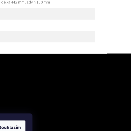
/ délka 442 mm, zdvih 150 mm
Souhlasím