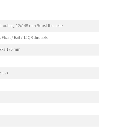
al routing, 12x148 mm Boost thru axle
oat / Rail / 15QR thru axle
élka 175 mm
c EV)