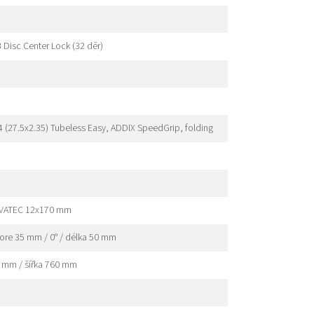
isc Center Lock (32 děr)
(27.5x2.35) Tubeless Easy, ADDIX SpeedGrip, folding
OVATEC 12x170 mm
bore 35 mm / 0° / délka 50 mm
0 mm / šířka 760 mm