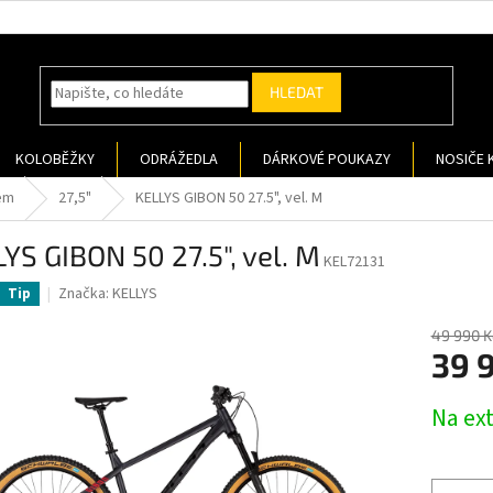
HLEDAT
KOLOBĚŽKY
ODRÁŽEDLA
DÁRKOVÉ POUKAZY
NOSIČE 
em
27,5"
KELLYS GIBON 50 27.5", vel. M
YS GIBON 50 27.5", vel. M
KEL72131
Značka:
KELLYS
Tip
49 990 K
39 
Měrná
Na ex
cena: