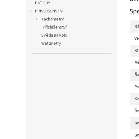
BATOHY
Spe
PŘÍSLUŠENSTVÍ
Tachometry
Příslušenství
Světla na kolo
v
Wattmetry
k
ř
ř
b