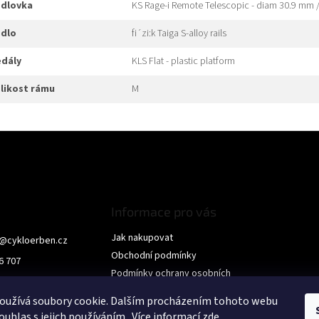
edlovka
KS Rage-i Remote Telescopic - diam 30.9 mm 
edlo
fi´zi:k Taiga S-alloy rails
edály
KLS Flat - plastic platform
elikost rámu
M
Informace pro vás
Jak nakupovat
@
cykloerben.cz
Obchodní podmínky
6 707
Podmínky ochrany osobních
Erben
údajů
oužívá soubory cookie. Dalším procházením tohoto webu
erben
KONTAKTY
ouhlas s jejich používáním.. Více informací
zde
.