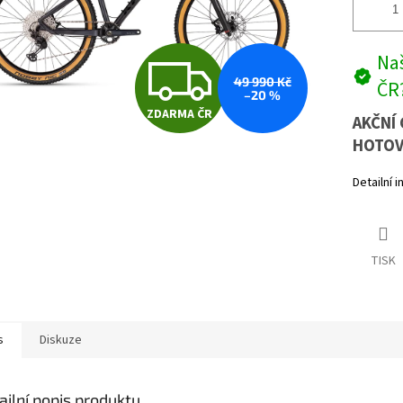
Z
Naš
49 990 Kč
ČR
–20 %
ZDARMA ČR
D
AKČNÍ 
HOTOV
Detailní 
A
R
TISK
M
s
Diskuze
A
ailní popis produktu