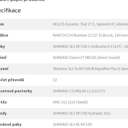
cifikace
rám
KELLYS Dynamic Trail 27.5, tapered HT, intern
idlice
MARZOCCHI Bomber Z2 (27.5) Boost, 140 mm, Fl
liky
SHIMANO SLX M7100-1 Hollowtech II (32T) - d
měnič
SHIMANO Deore XT M8100 (direct mount)
azení
Shimano SLX SL-M7100-IR Rapidfire Plus (I-Spe
počet převodů
12
kazetové pastorky
SHIMANO CS-M6100-12 (10-51T)
etěz
KMC X12 (114 článků)
rzdy
SHIMANO SLX M7100 Hydraulic Disc
brzdové páky
SHIMANO SLX BL-M7100