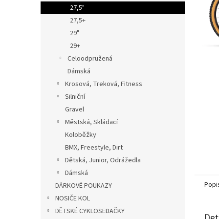
n
27,5"
e
27,5+
l
29"
29+
Celoodpružená
Dámská
Krosová, Treková, Fitness
Silniční
Gravel
Městská, Skládací
Koloběžky
BMX, Freestyle, Dirt
Dětská, Junior, Odrážedla
Dámská
Popi
DÁRKOVÉ POUKAZY
NOSIČE KOL
DĚTSKÉ CYKLOSEDAČKY
Det