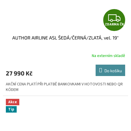
Z
ZDARMA ČR
D
AUTHOR AIRLINE ASL ŠEDÁ/ČERNÁ/ZLATÁ, vel. 19"
A
R
Na externím skladě
M
Do košíku
27 990 Kč
A
AKČNÍ CENA PLATÍ PŘI PLATBĚ BANKOVKAMI V HOTOVOSTI NEBO QR
KÓDEM
Akce
Tip