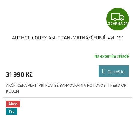
Z
ZDARMA ČR
D
AUTHOR CODEX ASL TITAN-MATNÁ/ČERNÁ, vel. 19"
A
R
Na externím skladě
M
Do košíku
31 990 Kč
A
AKČNÍ CENA PLATÍ PŘI PLATBĚ BANKOVKAMI V HOTOVOSTI NEBO QR
KÓDEM
Akce
Tip