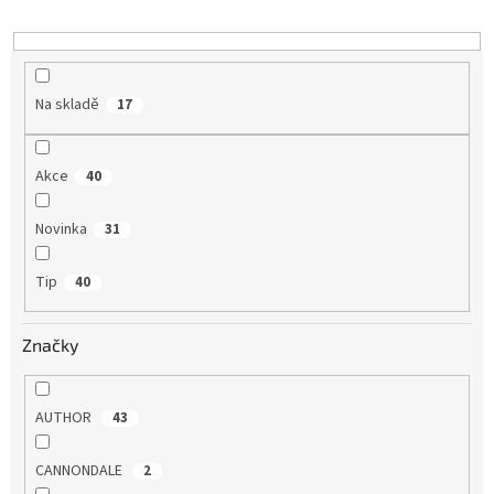
u
k
t
ů
Na skladě
17
Akce
40
Novinka
31
Tip
40
Značky
AUTHOR
43
CANNONDALE
2