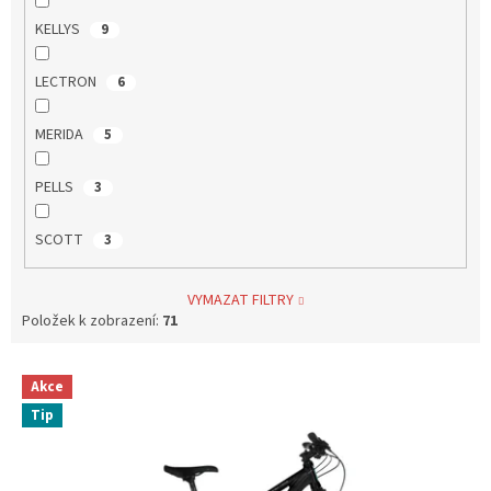
KELLYS
9
LECTRON
6
MERIDA
5
PELLS
3
SCOTT
3
VYMAZAT FILTRY
Položek k zobrazení:
71
V
Akce
ý
Tip
p
i
s