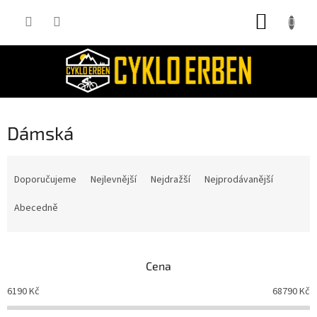
Přejít
NÁKUP
na
obsah
KOŠÍK
Dámská
Ř
a
Doporučujeme
Nejlevnější
Nejdražší
Nejprodávanější
z
e
Abecedně
n
í
p
Cena
r
o
6190
Kč
68790
Kč
d