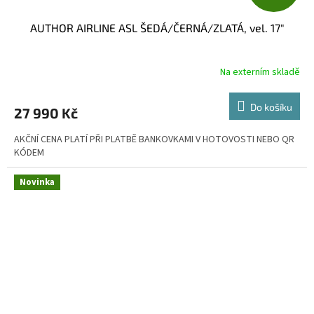
D
AUTHOR AIRLINE ASL ŠEDÁ/ČERNÁ/ZLATÁ, vel. 17"
A
R
Na externím skladě
M
Do košíku
27 990 Kč
A
AKČNÍ CENA PLATÍ PŘI PLATBĚ BANKOVKAMI V HOTOVOSTI NEBO QR
KÓDEM
Novinka