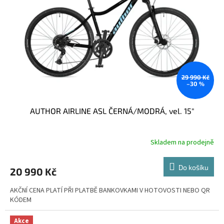
p
r
o
d
u
k
t
ů
29 990 Kč
–30 %
AUTHOR AIRLINE ASL ČERNÁ/MODRÁ, vel. 15"
Skladem na prodejně
Do košíku
20 990 Kč
AKČNÍ CENA PLATÍ PŘI PLATBĚ BANKOVKAMI V HOTOVOSTI NEBO QR
KÓDEM
Akce