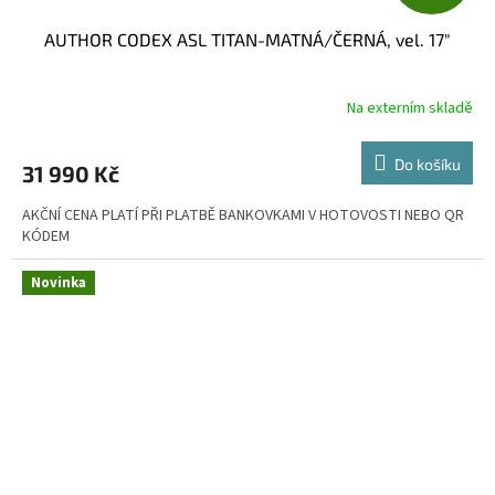
D
AUTHOR CODEX ASL TITAN-MATNÁ/ČERNÁ, vel. 17"
A
R
Na externím skladě
M
Do košíku
31 990 Kč
A
AKČNÍ CENA PLATÍ PŘI PLATBĚ BANKOVKAMI V HOTOVOSTI NEBO QR
KÓDEM
Novinka