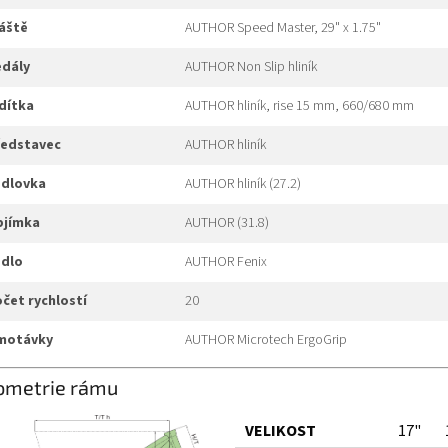
láště
AUTHOR Speed Master, 29" x 1.75"
edály
AUTHOR Non Slip hliník
idítka
AUTHOR hliník, rise 15 mm, 660/680 mm
představec
AUTHOR hliník
edlovka
AUTHOR hliník (27.2)
objímka
AUTHOR (31.8)
edlo
AUTHOR Fenix
počet rychlostí
20
omotávky
AUTHOR Microtech ErgoGrip
ometrie rámu
VELIKOST
17"