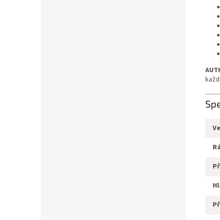
AUTH
každ
Spe
v
p