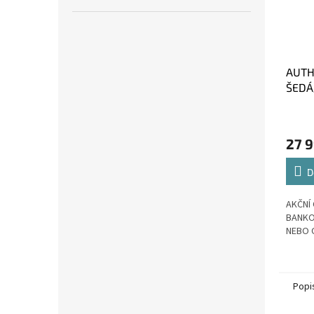
AUTH
ŠEDÁ
17"
27 
D
AKČNÍ 
BANKO
NEBO 
Popi