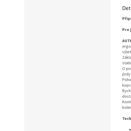
Det
Přip
Pro 
AUTH
ergo
výlet
Zákl
stabi
O po
jízdy
Poh
kopcí
Rych
dost
Komf
kole
Tech