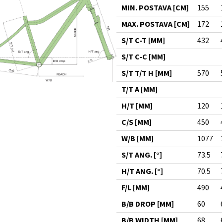
MIN. POSTAVA [CM]
155
MAX. POSTAVA [CM]
172
S/T C-T [MM]
432
S/T C-C [MM]
S/T T/T H [MM]
570
T/T A [MM]
H/T [MM]
120
C/S [MM]
450
W/B [MM]
1077
S/T ANG. [°]
73.5
H/T ANG. [°]
70.5
F/L [MM]
490
B/B DROP [MM]
60
B/B WIDTH [MM]
68