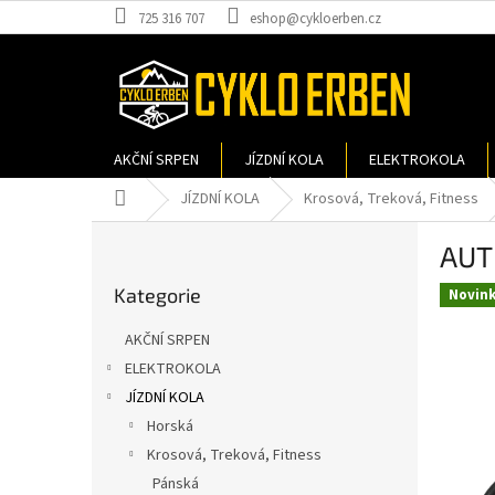
Přejít
725 316 707
eshop@cykloerben.cz
na
obsah
AKČNÍ SRPEN
JÍZDNÍ KOLA
ELEKTROKOLA
Domů
JÍZDNÍ KOLA
Krosová, Treková, Fitness
P
AUT
o
Přeskočit
s
Kategorie
kategorie
Novin
t
r
AKČNÍ SRPEN
a
ELEKTROKOLA
n
JÍZDNÍ KOLA
n
í
Horská
p
Krosová, Treková, Fitness
a
Pánská