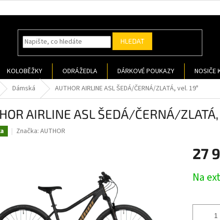
HLEDAT
KOLOBĚŽKY
ODRÁŽEDLA
DÁRKOVÉ POUKAZY
NOSIČE 
Dámská
AUTHOR AIRLINE ASL ŠEDÁ/ČERNÁ/ZLATÁ, vel. 19"
HOR AIRLINE ASL ŠEDÁ/ČERNÁ/ZLATÁ, v
Značka:
AUTHOR
ka
27 
Měrná
Na ex
cena: