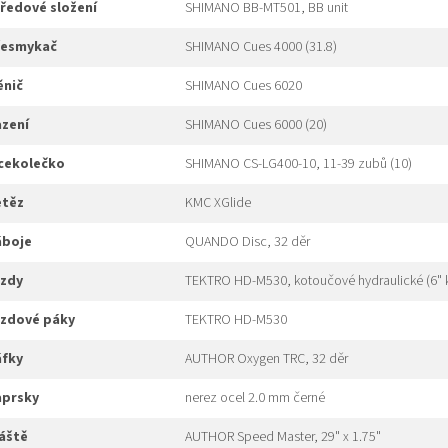
tředové složení
SHIMANO BB-MT501, BB unit
přesmykač
SHIMANO Cues 4000 (31.8)
měnič
SHIMANO Cues 6020
azení
SHIMANO Cues 6000 (20)
ícekolečko
SHIMANO CS-LG400-10, 11-39 zubů (10)
etěz
KMC XGlide
náboje
QUANDO Disc, 32 děr
rzdy
TEKTRO HD-M530, kotoučové hydraulické (6" 
brzdové páky
TEKTRO HD-M530
áfky
AUTHOR Oxygen TRC, 32 děr
paprsky
nerez ocel 2.0 mm černé
láště
AUTHOR Speed Master, 29" x 1.75"