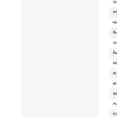
s
ř
v
ř
b
r
p