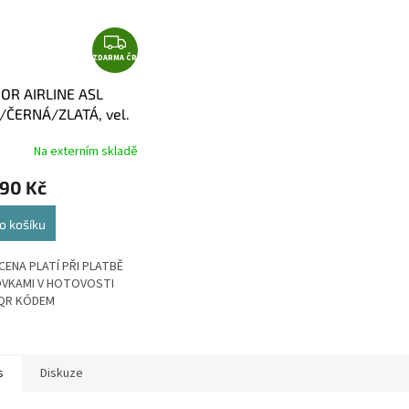
Z
ZDARMA ČR
D
A
OR AIRLINE ASL
R
/ČERNÁ/ZLATÁ, vel.
M
A
Na externím skladě
990 Kč
o košíku
CENA PLATÍ PŘI PLATBĚ
VKAMI V HOTOVOSTI
QR KÓDEM
s
Diskuze