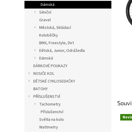
n
Dámská
e
Silniční
l
Gravel
Městská, Skládací
Koloběžky
BMX, Freestyle, Dirt
Dětská, Junior, Odrážedla
Dámská
DÁRKOVÉ POUKAZY
NOSIČE KOL
DĚTSKÉ CYKLOSEDAČKY
BATOHY
PŘÍSLUŠENSTVÍ
Souvi
Tachometry
Příslušenství
Novi
Světla na kolo
Wattmetry