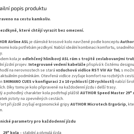
ailní popis produktu
raveno na cestu kamkoliv.
jezdkyně, které chtějí vyrazit bez omezení.
OR Airline ASL
je dámské krosové kolo navržené podle konceptu
Author
nomii kola potřebám jezdkyní. Nabízí ideální kombinaci komfortu, snadného o
y.
adem kola je
odlehčený hliníkový ASL rám s trojitě zeslabovanými tr
lní jízdní projev.
Integrované vedení kabeláže
přispívá k čistému design
hodlí na nerovnostech se stará
vzduchová vidlice RST ViV Air TnL
s možno
 aktuálním podmínkám. Otevřená vidlice zvyšuje komfort na rozbitých cestác
on
SHIMANO CUES v konfiguraci 2 x 10 rychlostí (20 rychlostí)
nabízí širo
ch. Díky tomu je kolo připravené na každodenní jízdu i delší trasy.
lý a pohodlný charakter kola podtrhují pláště
AUTHOR Speed Master 29" x
atek jistoty na zpevněných cestách.
ort při jízdě zvyšují ergonomické gripy
AUTHOR Microtech ErgoGrip
, kt
m.
nické parametry pro každodenní jízdu
29" kola
– stabilní a plynulá jízda