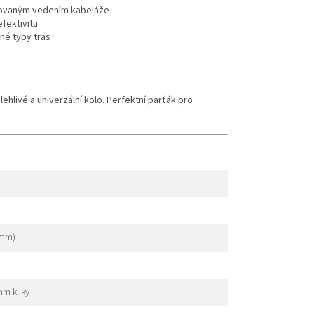
grovaným vedením kabeláže
fektivitu
né typy tras
ehlivé a univerzální kolo. Perfektní parťák pro
 mm)
m kliky