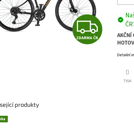
Naš
Z
ČR
AKČNÍ 
ZDARMA ČR
D
HOTOV
Detailní 
A
TISK
R
M
sející produkty
nka
A