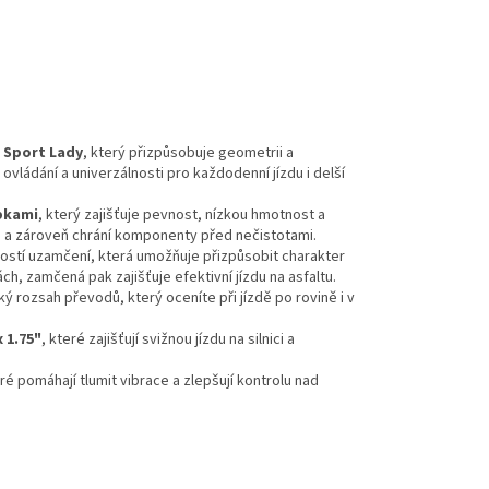
 Sport Lady
, který přizpůsobuje geometrii a
vládání a univerzálnosti pro každodenní jízdu i delší
ubkami
, který zajišťuje pevnost, nízkou hmotnost a
u a zároveň chrání komponenty před nečistotami.
stí uzamčení, která umožňuje přizpůsobit charakter
h, zamčená pak zajišťuje efektivní jízdu na asfaltu.
ký rozsah převodů, který oceníte při jízdě po rovině i v
 1.75"
, které zajišťují svižnou jízdu na silnici a
eré pomáhají tlumit vibrace a zlepšují kontrolu nad