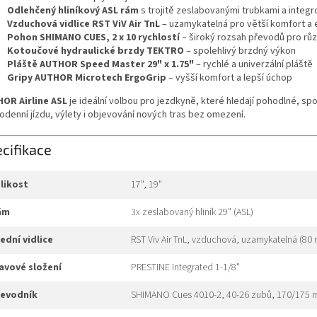
Odlehčený hliníkový ASL rám
s trojitě zeslabovanými trubkami a inte
Vzduchová vidlice RST ViV Air TnL
– uzamykatelná pro větší komfort a e
Pohon SHIMANO CUES, 2 x 10 rychlostí
– široký rozsah převodů pro růz
Kotoučové hydraulické brzdy TEKTRO
– spolehlivý brzdný výkon
Pláště AUTHOR Speed Master 29" x 1.75"
– rychlé a univerzální pláště
Gripy AUTHOR Microtech ErgoGrip
– vyšší komfort a lepší úchop
OR Airline ASL
je ideální volbou pro jezdkyně, které hledají pohodlné, spol
odenní jízdu, výlety i objevování nových tras bez omezení.
cifikace
elikost
17", 19"
rám
3x zeslabovaný hliník 29" (ASL)
řední vidlice
RST Viv Air TnL, vzduchová, uzamykatelná (80
hlavové složení
PRESTINE Integrated 1-1/8"
převodník
SHIMANO Cues 4010-2, 40-26 zubů, 170/175 m