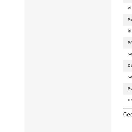
p
p
ř
s
s
Ge