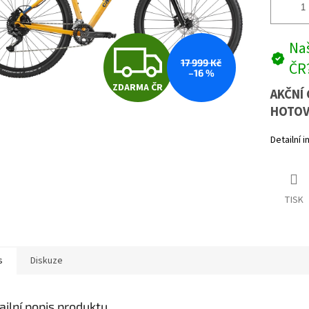
Z
Naš
17 999 Kč
ČR
–16 %
ZDARMA ČR
D
AKČNÍ 
HOTOV
Detailní 
A
R
TISK
M
s
Diskuze
A
ailní popis produktu