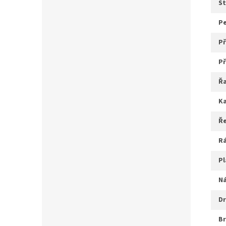
s
p
ř
ř
r
p
d
b