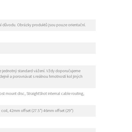
í důvodu. Obrázky produktů jsou pouze orientační.
je jednotný standard vážení. Vždy doporučujeme
odejně a porovnávat s reálnou hmotností kol jiných
st mount disc, StraightShot internal cable routing,
coil, 42mm offset (27.5") 46mm offset (29")