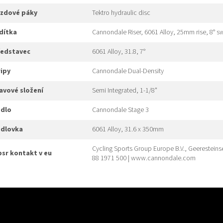
brzdové páky
Tektro hydraulic disc
ídítka
Cannondale Riser, 6061 Alloy, 25mm rise, 8° s
představec
6061 Alloy, 31.8, 7°
gripy
Cannondale Dual-Density
hlavové složení
Semi Integrated, 1-1/8"
edlo
Cannondale Stage 3
edlovka
6061 Alloy, 31.6 x 350mm
Cycling Sports Group Europe B.V., Geeresteins
gpsr kontakt v eu
88 1971 500 | www.cannondale.com