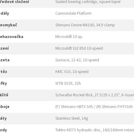
tředové složení
Sealed bearing cartridge, square taper
edály
Cannondale Platform
přesmykač
Shimano Deore M4100, 34.9 clamp
přehazovačka
Microshift 10 sp.
azení
Microshift XLE 850 10-speed
kazeta
Sunrace, 11-42, 10-speed
etěz
KMC X10, 10-speed
áfky
WTB SX19, 32h
láště
Schwalbe Rocket Rick, 27.5/29 x 2.25", K-Guar
náboje
(F) Shimano HBTX 505 / (R) Shimano FHTX505
ráty
Stainless Steel, 14g
rzdy
Tektro M275 hydraulic disc, 160/160mm rotor