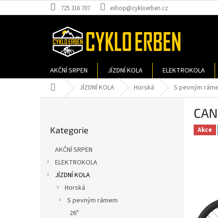
Přejít
725 316 707
eshop@cykloerben.cz
na
obsah
AKČNÍ SRPEN
JÍZDNÍ KOLA
ELEKTROKOLA
Domů
JÍZDNÍ KOLA
Horská
S pevným rám
P
CAN
o
Přeskočit
s
Kategorie
kategorie
Akce
t
r
AKČNÍ SRPEN
a
ELEKTROKOLA
n
JÍZDNÍ KOLA
n
í
Horská
p
S pevným rámem
a
26"