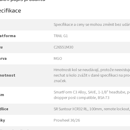
cifikace
Specifikace a ceny se mohou změnit bez udán
platforma
TRAIL G1
ku
C26551M30
arva
MGO
Hmotnosti kol se neudávají, protože neexistu
hmotnost
nechat si kolo zvážit v dané specifikaci na pr
značek.
SmartForm C3 Alloy, SAVE, 1-1/8" headtube, po
rám
dropper post compatible, BSA-73
idlice
SR Suntour XCR32 RL, 100mm, remote lockout, 
liky
Prowheel 36/26