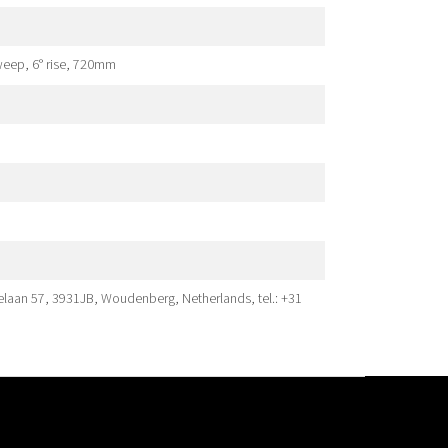
weep, 6° rise, 720mm
elaan 57, 3931JB, Woudenberg, Netherlands, tel.: +31