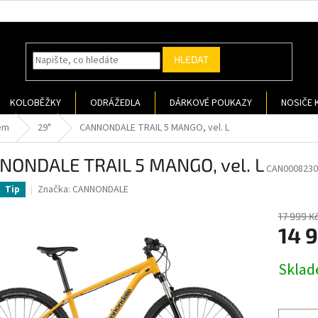
HLEDAT
KOLOBĚŽKY
ODRÁŽEDLA
DÁRKOVÉ POUKAZY
NOSIČE 
em
29"
CANNONDALE TRAIL 5 MANGO, vel. L
NONDALE TRAIL 5 MANGO, vel. L
CAN0008230
Značka:
CANNONDALE
Tip
17 999 K
14 
Měrná
Sklad
cena: