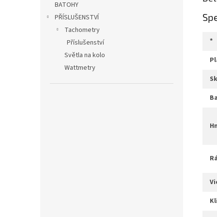
BATOHY
Spe
PŘÍSLUŠENSTVÍ
Tachometry
*
Příslušenství
Světla na kolo
Wattmetry
s
b
v
k