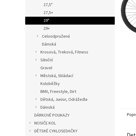
n
27,5"
e
27,5+
l
29"
29+
Celoodpružená
Dámská
Krosová, Treková, Fitness
Silniční
Gravel
Městská, Skládací
Koloběžky
BMX, Freestyle, Dirt
Dětská, Junior, Odrážedla
Dámská
Popi
DÁRKOVÉ POUKAZY
NOSIČE KOL
DĚTSKÉ CYKLOSEDAČKY
Det