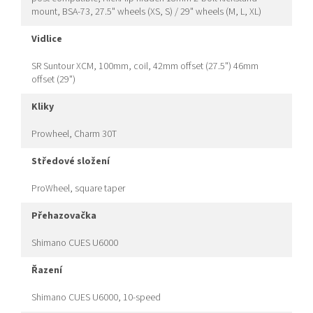
mount, BSA-73, 27.5" wheels (XS, S) / 29" wheels (M, L, XL)
vidlice
SR Suntour XCM, 100mm, coil, 42mm offset (27.5") 46mm
offset (29")
kliky
Prowheel, Charm 30T
středové složení
ProWheel, square taper
přehazovačka
Shimano CUES U6000
řazení
Shimano CUES U6000, 10-speed