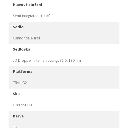
hlavové složení
Semi-Integrated, 1-1/8"
sedlo
Cannondale Trail
sedlovka
JD Dropper, internal routing, 31.6, 130mm
platforma
TRAIL G2
sku
C26055U30
barva
TSK