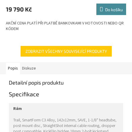
M
19 790 Kč
Do košíku
A
AKČNÍ CENA PLATÍ PŘI PLATBĚ BANKOVKAMI V HOTOVOSTI NEBO QR
KÓDEM
ZOBRAZIT VŠECHNY SOUVISEJÍCÍ PRODUKTY
Popis
Diskuze
Detailní popis produktu
Specifikace
rám
Trail, SmartForm C3 Alloy, 142x12mm, SAVE, 1-1/8" headtube,
post mount disc, StraightShot internal cable routing, dropper
post compatible, KickFlip hidden 18mm 2-bolt kickstand