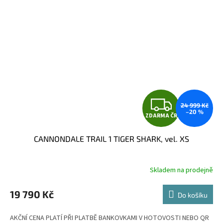
Z
24 999 Kč
–20 %
ZDARMA ČR
D
CANNONDALE TRAIL 1 TIGER SHARK, vel. XS
A
R
Skladem na prodejně
M
19 790 Kč
Do košíku
A
AKČNÍ CENA PLATÍ PŘI PLATBĚ BANKOVKAMI V HOTOVOSTI NEBO QR