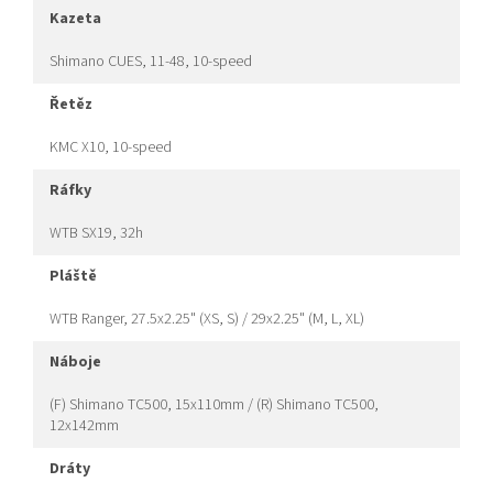
kazeta
Shimano CUES, 11-48, 10-speed
řetěz
KMC X10, 10-speed
ráfky
WTB SX19, 32h
pláště
WTB Ranger, 27.5x2.25" (XS, S) / 29x2.25" (M, L, XL)
náboje
(F) Shimano TC500, 15x110mm / (R) Shimano TC500,
12x142mm
dráty