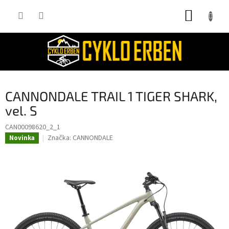
Přejít
NÁKUP
na
obsah
KOŠÍK
CANNONDALE TRAIL 1 TIGER SHARK,
vel. S
CAN00098620_2_1
Značka:
CANNONDALE
Novinka