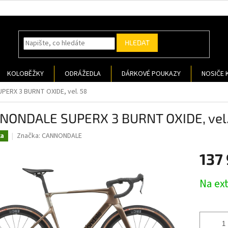
HLEDAT
KOLOBĚŽKY
ODRÁŽEDLA
DÁRKOVÉ POUKAZY
NOSIČE 
ERX 3 BURNT OXIDE, vel. 58
NONDALE SUPERX 3 BURNT OXIDE, vel.
Značka:
CANNONDALE
ka
137
Měrná
Na ex
cena: