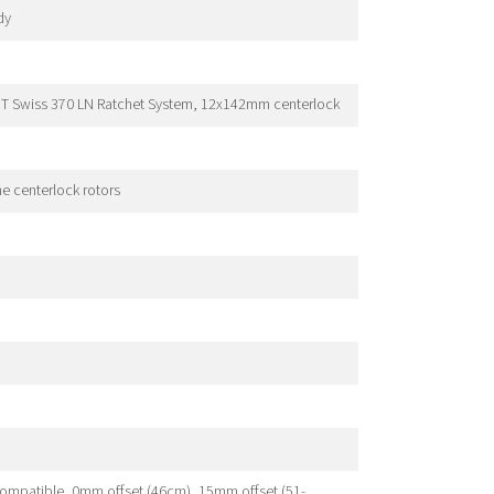
dy
 DT Swiss 370 LN Ratchet System, 12x142mm centerlock
e centerlock rotors
ompatible, 0mm offset (46cm), 15mm offset (51-