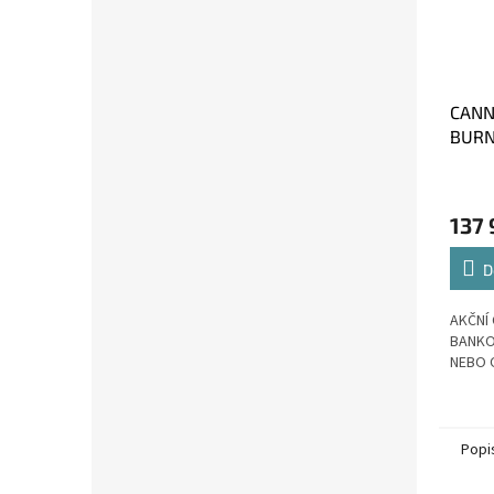
CANN
BURNT
137 
D
AKČNÍ 
BANKO
NEBO 
Popi