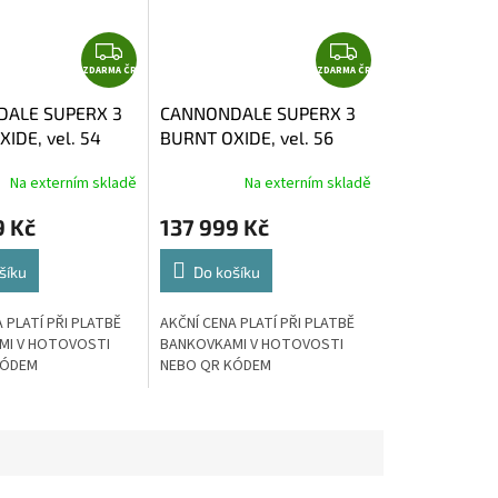
Z
Z
ZDARMA ČR
D
ZDARMA ČR
D
A
A
ALE SUPERX 3
CANNONDALE SUPERX 3
R
R
IDE, vel. 54
BURNT OXIDE, vel. 56
M
M
A
A
Na externím skladě
Na externím skladě
9 Kč
137 999 Kč
šíku
Do košíku
 PLATÍ PŘI PLATBĚ
AKČNÍ CENA PLATÍ PŘI PLATBĚ
MI V HOTOVOSTI
BANKOVKAMI V HOTOVOSTI
KÓDEM
NEBO QR KÓDEM