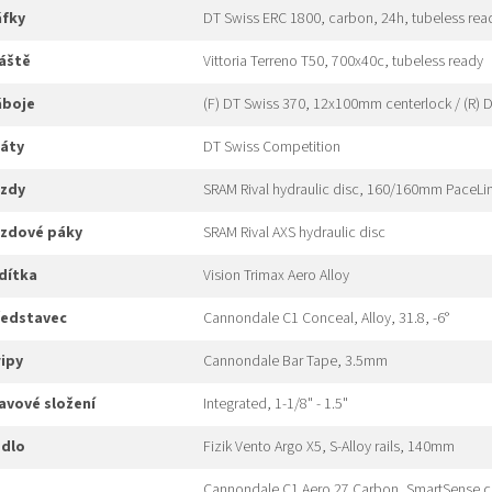
áfky
DT Swiss ERC 1800, carbon, 24h, tubeless rea
láště
Vittoria Terreno T50, 700x40c, tubeless ready
náboje
(F) DT Swiss 370, 12x100mm centerlock / (R)
ráty
DT Swiss Competition
rzdy
SRAM Rival hydraulic disc, 160/160mm PaceLin
brzdové páky
SRAM Rival AXS hydraulic disc
ídítka
Vision Trimax Aero Alloy
představec
Cannondale C1 Conceal, Alloy, 31.8, -6°
gripy
Cannondale Bar Tape, 3.5mm
hlavové složení
Integrated, 1-1/8" - 1.5"
edlo
Fizik Vento Argo X5, S-Alloy rails, 140mm
Cannondale C1 Aero 27 Carbon, SmartSense c