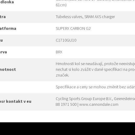
edlovka
61cm)
xtra
Tubeless valves, SRAM AXS charger
platforma
SUPERX CARBON G2
ku
C1710GU10
arva
BRX
Hmotnosti kol se neudávají, protože neexistu
hmotnost
nechat si kolo zvážit v dané specifikaci na pr
značek.
Specifikace a ceny se mohou změnit bez udán
Cycling Sports Group Europe B.V., Geeresteins
gpsr kontakt v eu
88 1971 500 | www.cannondale.com