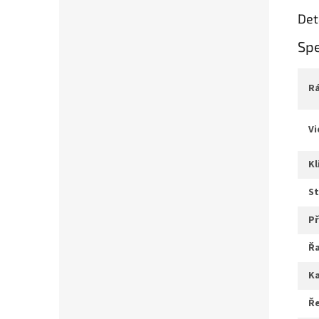
Det
Spe
v
k
s
ř
ř