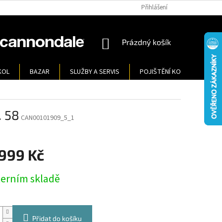
Přihlášení
NÁKUPNÍ
Prázdný košík
KOŠÍK
KOL
BAZAR
SLUŽBY A SERVIS
POJIŠTĚNÍ KOL
KONT
 58
CAN00101909_5_1
 999 Kč
terním skladě
Přidat do košíku