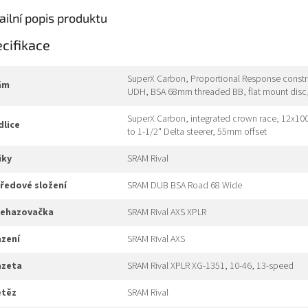
ailní popis produktu
cifikace
SuperX Carbon, Proportional Response constru
rám
UDH, BSA 68mm threaded BB, flat mount disc,
SuperX Carbon, integrated crown race, 12x100mm
idlice
to 1-1/2" Delta steerer, 55mm offset
liky
SRAM Rival
tředové složení
SRAM DUB BSA Road 68 Wide
přehazovačka
SRAM Rival AXS XPLR
azení
SRAM Rival AXS
kazeta
SRAM Rival XPLR XG-1351, 10-46, 13-speed
etěz
SRAM Rival