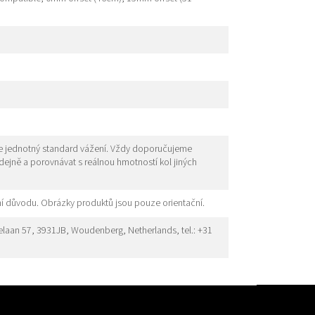
je jednotný standard vážení. Vždy doporučujeme
odejně a porovnávat s reálnou hmotností kol jiných
í důvodu. Obrázky produktů jsou pouze orientační.
elaan 57, 3931JB, Woudenberg, Netherlands, tel.: +31