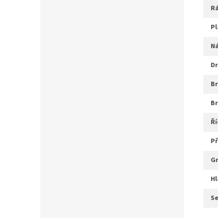
r
p
d
b
ř
s