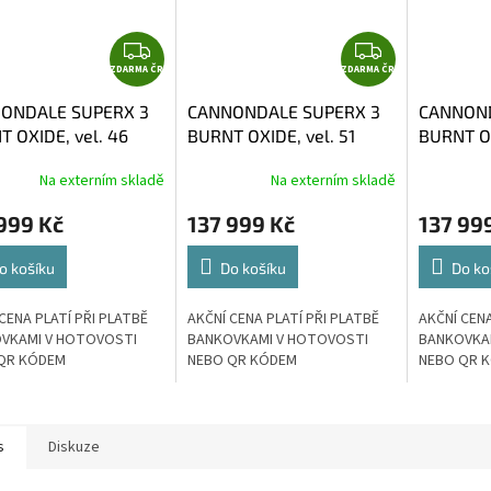
Z
Z
ZDARMA ČR
D
ZDARMA ČR
D
A
A
ONDALE SUPERX 3
CANNONDALE SUPERX 3
CANNOND
R
R
 OXIDE, vel. 46
BURNT OXIDE, vel. 51
BURNT OX
M
M
A
A
Na externím skladě
Na externím skladě
999 Kč
137 999 Kč
137 99
o košíku
Do košíku
Do ko
CENA PLATÍ PŘI PLATBĚ
AKČNÍ CENA PLATÍ PŘI PLATBĚ
AKČNÍ CENA
VKAMI V HOTOVOSTI
BANKOVKAMI V HOTOVOSTI
BANKOVKA
QR KÓDEM
NEBO QR KÓDEM
NEBO QR 
s
Diskuze