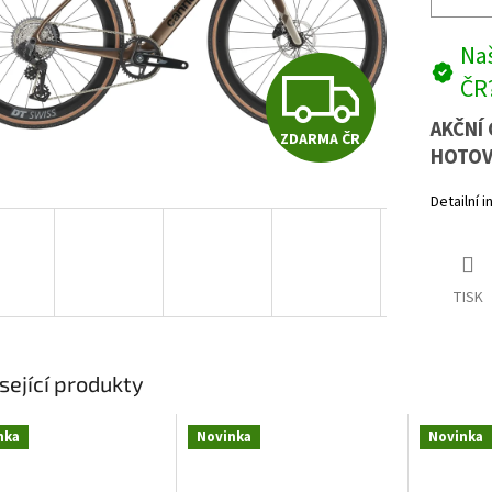
Naš
Z
ČR
AKČNÍ 
ZDARMA ČR
D
HOTOV
Detailní 
A
TISK
R
M
sející produkty
nka
Novinka
Novinka
A