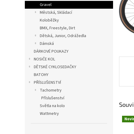
n
Gravel
e
Městská, Skládací
l
Koloběžky
BMX, Freestyle, Dirt
Dětská, Junior, Odrážedla
Dámská
DÁRKOVÉ POUKAZY
NOSIČE KOL
DĚTSKÉ CYKLOSEDAČKY
BATOHY
PŘÍSLUŠENSTVÍ
Tachometry
Příslušenství
Souvi
Světla na kolo
Wattmetry
Novi