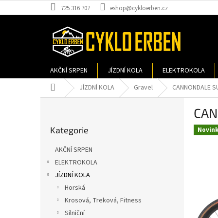
Přejít
725 316 707
eshop@cykloerben.cz
na
obsah
AKČNÍ SRPEN
JÍZDNÍ KOLA
ELEKTROKOLA
Domů
JÍZDNÍ KOLA
Gravel
CANNONDALE SUP
P
CAN
o
Přeskočit
s
Kategorie
kategorie
Novin
t
r
AKČNÍ SRPEN
a
ELEKTROKOLA
n
JÍZDNÍ KOLA
n
í
Horská
p
Krosová, Treková, Fitness
a
Silniční