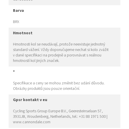
barva
BRX
hmotnost
Hmotnosti kol se neudávají, protože neexistuje jednotný
standard vážení. Vždy doporučujeme nechat si kolo zvážit
v dané specifikaci na prodejně a porovnávat s reálnou
hmotností kol jiných značek.
*
Specifikace a ceny se mohou změnit bez udání důvodu.
Obrázky produktů jsou pouze orientační.
gpsr kontakt v eu
Cycling Sports Group Europe B.V., Geeresteinselaan 57,
3931JB, Woudenberg, Netherlands, tel.: +31 88 1971 500 |
www.cannondale.com