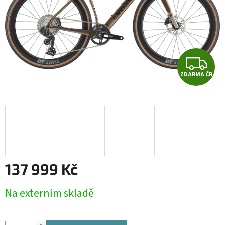
Z
ZDARMA ČR
D
A
R
M
A
137 999 Kč
Měrná
Na externím skladě
cena: