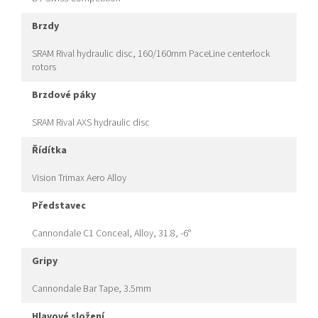
brzdy
SRAM Rival hydraulic disc, 160/160mm PaceLine centerlock
rotors
brzdové páky
SRAM Rival AXS hydraulic disc
řídítka
Vision Trimax Aero Alloy
představec
Cannondale C1 Conceal, Alloy, 31.8, -6°
gripy
Cannondale Bar Tape, 3.5mm
hlavové složení