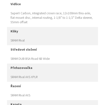
vidlice
SuperX Carbon, integrated crown race, 12x100mm thru-axle,
flat mount disc, internal routing, 1-1/8" to 1-1/2" Delta steerer,
55mm offset
kliky
SRAM Rival
středové složení
SRAM DUB BSA Road 68 Wide
přehazovačka
SRAM Rival AXS XPLR
řazení
SRAM Rival AXS
kazeta