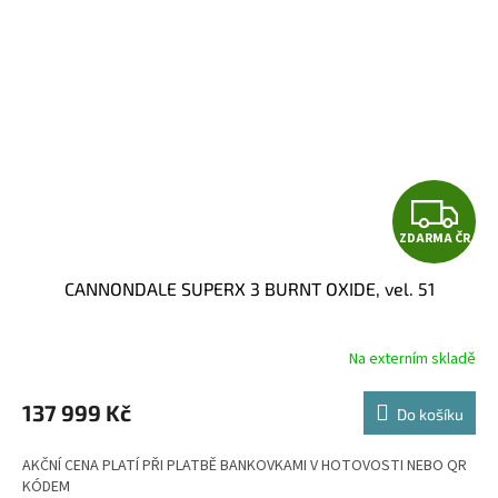
Z
ZDARMA ČR
D
CANNONDALE SUPERX 3 BURNT OXIDE, vel. 51
A
R
Na externím skladě
M
137 999 Kč
Do košíku
A
AKČNÍ CENA PLATÍ PŘI PLATBĚ BANKOVKAMI V HOTOVOSTI NEBO QR
KÓDEM