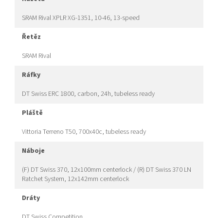
SRAM Rival XPLR XG-1351, 10-46, 13-speed
řetěz
SRAM Rival
ráfky
DT Swiss ERC 1800, carbon, 24h, tubeless ready
pláště
Vittoria Terreno T50, 700x40c, tubeless ready
náboje
(F) DT Swiss 370, 12x100mm centerlock / (R) DT Swiss 370 LN
Ratchet System, 12x142mm centerlock
dráty
DT Swiss Competition