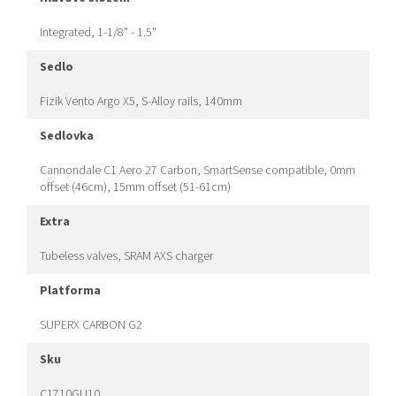
Integrated, 1-1/8" - 1.5"
sedlo
Fizik Vento Argo X5, S-Alloy rails, 140mm
sedlovka
Cannondale C1 Aero 27 Carbon, SmartSense compatible, 0mm
offset (46cm), 15mm offset (51-61cm)
extra
Tubeless valves, SRAM AXS charger
platforma
SUPERX CARBON G2
sku
C1710GU10