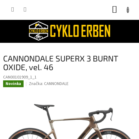
Přejít
NÁKUP
na
obsah
KOŠÍK
CANNONDALE SUPERX 3 BURNT
OXIDE, vel. 46
CAN00101909_1_1
Značka:
CANNONDALE
Novinka