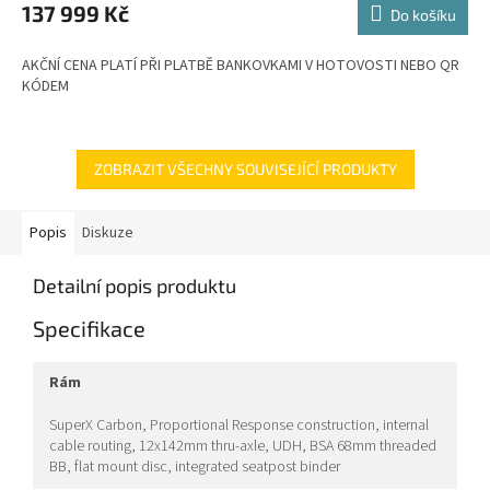
M
137 999 Kč
Do košíku
A
AKČNÍ CENA PLATÍ PŘI PLATBĚ BANKOVKAMI V HOTOVOSTI NEBO QR
KÓDEM
ZOBRAZIT VŠECHNY SOUVISEJÍCÍ PRODUKTY
Popis
Diskuze
Detailní popis produktu
Specifikace
rám
SuperX Carbon, Proportional Response construction, internal
cable routing, 12x142mm thru-axle, UDH, BSA 68mm threaded
BB, flat mount disc, integrated seatpost binder