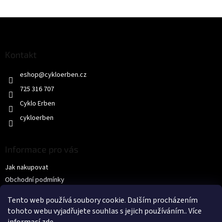
Z
á
p
a
Kontakt
t
eshop
@
cykloerben.cz
í
725 316 707
Cyklo Erben
cykloerben
Informace pro vás
Jak nakupovat
Obchodní podmínky
Podmínky ochrany osobních údajů
Tento web používá soubory cookie. Dalším procházením
KONTAKTY
tohoto webu vyjadřujete souhlas s jejich používáním.. Více