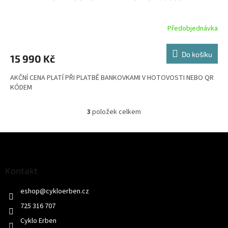
Předobjednávka
Do košíku
15 990 Kč
AKČNÍ CENA PLATÍ PŘI PLATBĚ BANKOVKAMI V HOTOVOSTI NEBO QR
KÓDEM
3
položek celkem
O
v
l
Z
á
á
d
p
a
a
Kontakt
c
t
í
eshop
@
cykloerben.cz
í
p
r
725 316 707
v
Cyklo Erben
k