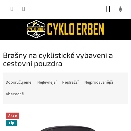
Přejít
NÁKUP
na
obsah
KOŠÍK
P
Brašny na cyklistické vybavení a
o
cestovní pouzdra
s
t
Ř
r
a
Doporučujeme
Nejlevnější
Nejdražší
Nejprodávanější
a
z
n
e
Abecedně
n
n
í
í
p
V
p
Akce
a
ý
r
Tip
n
p
o