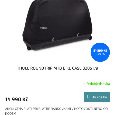
e
i
d
l
s
u
p
k
r
t
o
ů
d
u
k
t
ů
21 290 Kč
–29 %
THULE ROUNDTRIP MTB BIKE CASE 3205179
Předobjednávka
Do košíku
14 990 Kč
AKČNÍ CENA PLATÍ PŘI PLATBĚ BANKOVKAMI V HOTOVOSTI NEBO QR
KÓDEM