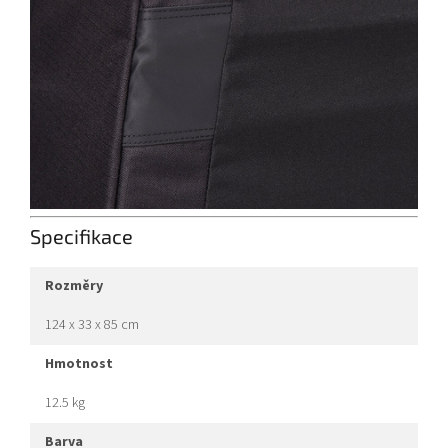
Specifikace
rozměry
124 x 33 x 85 cm
hmotnost
12.5 kg
barva