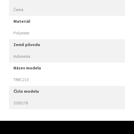
Černá
materiál
Polyester
země původu
Indonesia
název modelu
TRBC210
číslo modelu
3205178
Z
á