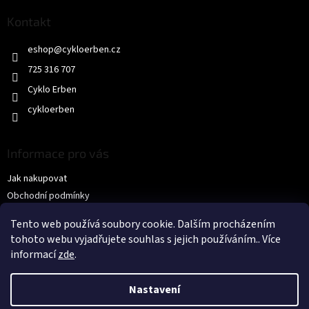
p
a
Kontakt
t
eshop
@
cykloerben.cz
í
725 316 707
Cyklo Erben
cykloerben
Informace pro vás
Jak nakupovat
Obchodní podmínky
Podmínky ochrany osobních údajů
Tento web používá soubory cookie. Dalším procházením
KONTAKTY
tohoto webu vyjadřujete souhlas s jejich používáním.. Více
informací
zde
.
Nastavení