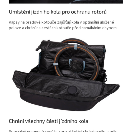
Umístění jízdního kola pro ochranu rotorů
Kapsy na brzdové kotouče zajišťují kola v optimální uložené
poloze a chrání na cestách kotouče před namáháním ohybem
Chrání všechny části jízdního kola
Speciálně upravené součásti pro ukládání chrání madlo, sedlo,