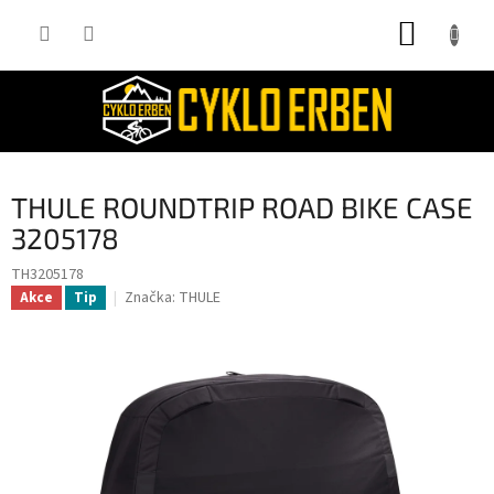
Přejít
NÁKUP
na
obsah
KOŠÍK
THULE ROUNDTRIP ROAD BIKE CASE
3205178
TH3205178
Značka:
THULE
Akce
Tip