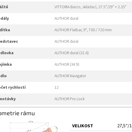
láště
VITTORIA Barzo, skládací, 27.5"/29" × 2.25"
edály
AUTHOR dural
idítka
AUTHOR Flatbar, 9°, 700 / 720 mm
představec
AUTHOR dural
edlovka
AUTHOR dural (31.6)
objímka
AUTHOR (34.9)
edlo
AUTHOR Navigator
počet rychlostí
12
omotávky
AUTHOR Pro Lock
ometrie rámu
VELIKOST
27,5"/1