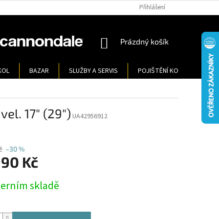
Přihlášení
NÁKUPNÍ
Prázdný košík
KOŠÍK
KOL
BAZAR
SLUŽBY A SERVIS
POJIŠTĚNÍ KOL
KONT
l. 17" (29")
UA42956912
č
–30 %
990 Kč
terním skladě