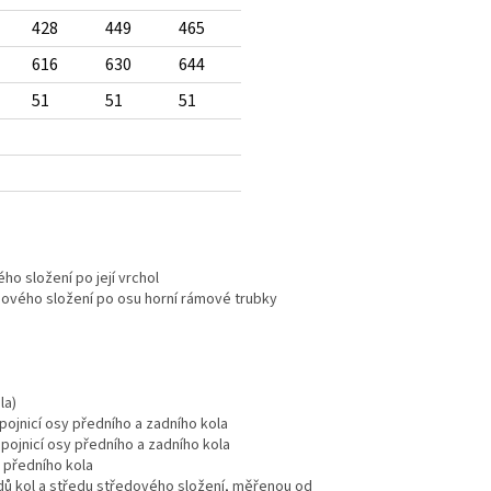
428
449
465
616
630
644
51
51
51
ho složení po její vrchol
edového složení po osu horní rámové trubky
la)
pojnicí osy předního a zadního kola
pojnicí osy předního a zadního kola
d předního kola
dů kol a středu středového složení, měřenou od