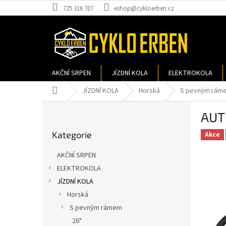
Přejít
725 316 707
eshop@cykloerben.cz
na
obsah
AKČNÍ SRPEN
JÍZDNÍ KOLA
ELEKTROKOLA
Domů
JÍZDNÍ KOLA
Horská
S pevným rám
P
AUT
o
Přeskočit
s
Kategorie
kategorie
Akce
t
r
AKČNÍ SRPEN
a
ELEKTROKOLA
n
JÍZDNÍ KOLA
n
í
Horská
p
S pevným rámem
a
26"