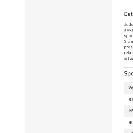
Det
Jeden
a vy
spor
S tí
prozk
rekr
situ
Spe
v
p