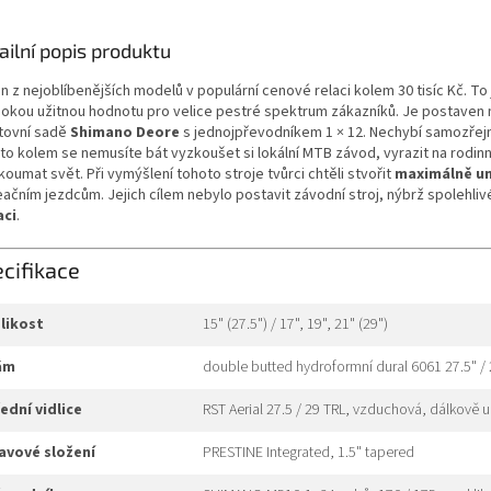
ailní popis produktu
 z nejoblíbenějších modelů v populární cenové relaci kolem 30 tisíc Kč. To
sokou užitnou hodnotu pro velice pestré spektrum zákazníků. Je postaven
tovní sadě
Shimano Deore
s jednojpřevodníkem 1 × 12. Nechybí samozře
mto kolem se nemusíte bát vyzkoušet si lokální MTB závod, vyrazit na rodinn
oumat svět. Při vymýšlení tohoto stroje tvůrci chtěli stvořit
maximálně un
eačním jezdcům. Jejich cílem nebylo postavit závodní stroj, nýbrž spolehli
aci
.
cifikace
elikost
15" (27.5") / 17", 19", 21" (29")
rám
double butted hydroformní dural 6061 27.5" / 
řední vidlice
RST Aerial 27.5 / 29 TRL, vzduchová, dálkově
hlavové složení
PRESTINE Integrated, 1.5" tapered