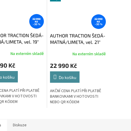
32 990
32 990
Kč
Kč
–30 %
–30 %
OR TRACTION ŠEDÁ-
AUTHOR TRACTION ŠEDÁ-
/LIMETA, vel. 19"
MATNÁ/LIMETA, vel. 21"
(29")
Na externím skladě
Na externím skladě
990 Kč
22 990 Kč
o košíku
Do košíku
CENA PLATÍ PŘI PLATBĚ
AKČNÍ CENA PLATÍ PŘI PLATBĚ
VKAMI V HOTOVOSTI
BANKOVKAMI V HOTOVOSTI
QR KÓDEM
NEBO QR KÓDEM
s
Diskuze