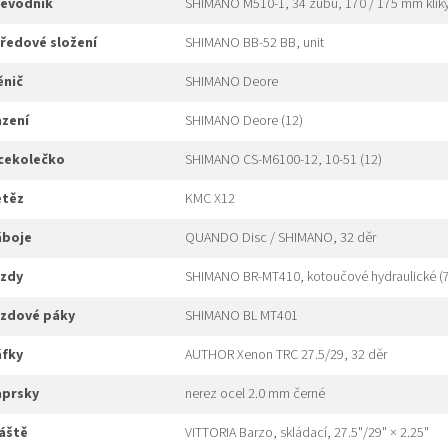
převodník
SHIMANO M510-1, 34 zubů, 170 / 175 mm klik
tředové složení
SHIMANO BB-52 BB, unit
měnič
SHIMANO Deore
azení
SHIMANO Deore (12)
ícekolečko
SHIMANO CS-M6100-12, 10-51 (12)
etěz
KMC X12
náboje
QUANDO Disc / SHIMANO, 32 děr
rzdy
SHIMANO BR-MT410, kotoučové hydraulické (7
brzdové páky
SHIMANO BL MT401
áfky
AUTHOR Xenon TRC 27.5/29, 32 děr
paprsky
nerez ocel 2.0 mm černé
láště
VITTORIA Barzo, skládací, 27.5"/29" × 2.25"