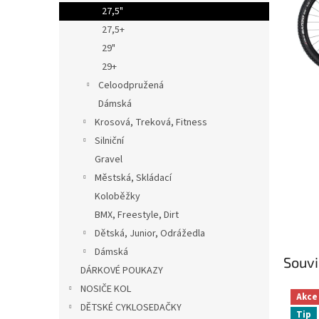
n
27,5"
e
27,5+
l
29"
29+
Celoodpružená
Dámská
Krosová, Treková, Fitness
Silniční
Gravel
Městská, Skládací
Koloběžky
BMX, Freestyle, Dirt
Dětská, Junior, Odrážedla
Dámská
Souvi
DÁRKOVÉ POUKAZY
NOSIČE KOL
Akce
DĚTSKÉ CYKLOSEDAČKY
Tip