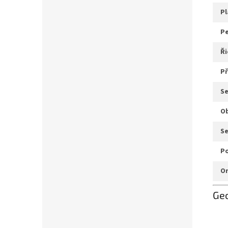
p
p
ř
s
s
Ge