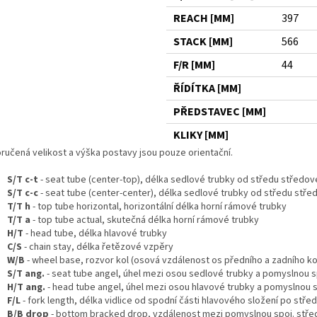
REACH [MM]
397
STACK [MM]
566
F/R [MM]
44
ŘÍDÍTKA [MM]
PŘEDSTAVEC [MM]
KLIKY [MM]
ručená velikost a výška postavy jsou pouze orientační.
S/T c-t
- seat tube (center-top), délka sedlové trubky od středu středové
S/T c-c
- seat tube (center-center), délka sedlové trubky od středu stř
T/T h
- top tube horizontal, horizontální délka horní rámové trubky
T/T a
- top tube actual, skutečná délka horní rámové trubky
H/T
- head tube, délka hlavové trubky
C/S
- chain stay, délka řetězové vzpěry
W/B
- wheel base, rozvor kol (osová vzdálenost os předního a zadního ko
S/T ang.
- seat tube angel, úhel mezi osou sedlové trubky a pomyslnou s
H/T ang.
- head tube angel, úhel mezi osou hlavové trubky a pomyslnou s
F/L
- fork length, délka vidlice od spodní části hlavového složení po stře
B/B drop
- bottom bracked drop, vzdálenost mezi pomyslnou spoj. stře