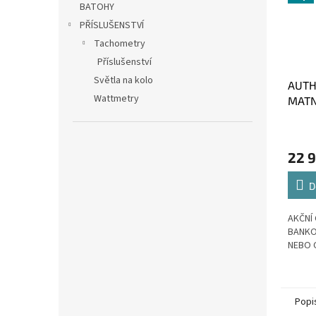
BATOHY
PŘÍSLUŠENSTVÍ
Tachometry
Příslušenství
Světla na kolo
AUTH
Wattmetry
MATNÁ
(29")
22 
D
AKČNÍ 
BANKO
NEBO 
Popi