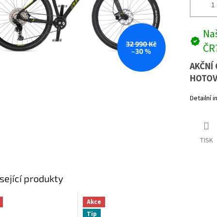
Naš
32 990 Kč
ČR
–30 %
AKČNÍ 
HOTOV
Detailní 
TISK
sející produkty
Akce
Tip