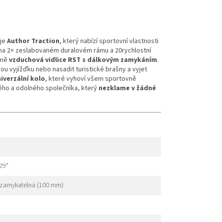
 je
Author Traction
, který nabízí sportovní vlastnosti
 na 2× zeslabovaném duralovém rámu a 20rychlostní
jmě
vzduchová vidlice RST
s dálkovým zamykáním
.
ou vyjížďku nebo nasadit turistické brašny a vyjet
iverzální kolo
, které vyhoví všem sportovně
vého a odolného společníka, který
nezklame v žádné
29"
 uzamykatelná (100 mm)