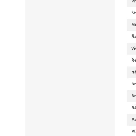
s
ř
v
ř
b
r
p