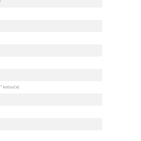
y
" kotouče)