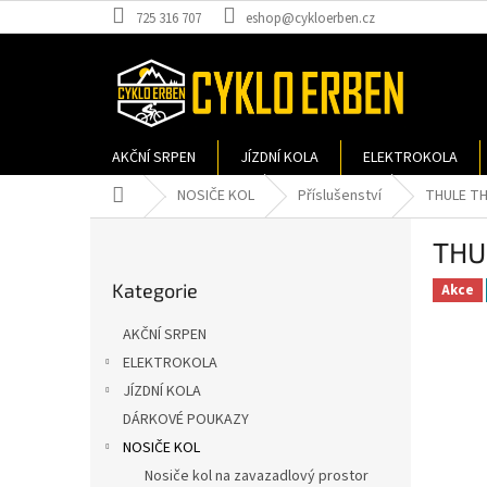
Přejít
725 316 707
eshop@cykloerben.cz
na
obsah
AKČNÍ SRPEN
JÍZDNÍ KOLA
ELEKTROKOLA
Domů
NOSIČE KOL
Příslušenství
THULE TH
P
THU
o
Přeskočit
s
Kategorie
kategorie
Akce
t
r
AKČNÍ SRPEN
a
ELEKTROKOLA
n
JÍZDNÍ KOLA
n
í
DÁRKOVÉ POUKAZY
p
NOSIČE KOL
a
Nosiče kol na zavazadlový prostor