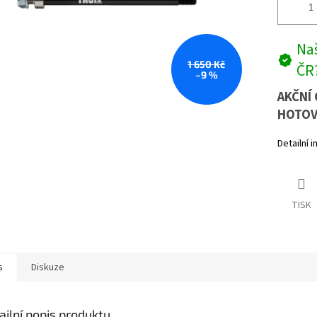
Naš
1 650 Kč
ČR
–9 %
AKČNÍ 
HOTOV
Detailní 
TISK
s
Diskuze
ailní popis produktu