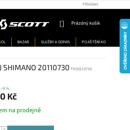
Přihlášení
NÁKUPNÍ
Prázdný košík
KOŠÍK
KOL
BAZAR
SLUŽBY A SERVIS
POJIŠTĚNÍ KOL
KONT
) SHIMANO 20110730
TH20110730
–9 %
90 Kč
em na prodejně