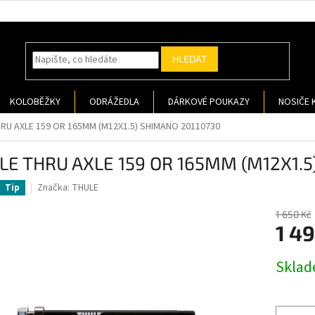
HLEDAT
KOLOBĚŽKY
ODRÁŽEDLA
DÁRKOVÉ POUKAZY
NOSIČE 
RU AXLE 159 OR 165MM (M12X1.5) SHIMANO 20110730
LE THRU AXLE 159 OR 165MM (M12X1.5
Značka:
THULE
Tip
1 650 Kč
1 4
Měrná
Sklad
cena: