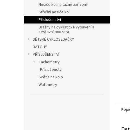
n
Nosiče kol na tažné zařízení
e
Střešní nosiče kol
l
Příslušenství
Brašny na cyklistické vybavení a
cestovní pouzdra
DĚTSKÉ CYKLOSEDAČKY
BATOHY
PŘÍSLUŠENSTVÍ
Tachometry
Příslušenství
Světla na kolo
Wattmetry
Popi
Det