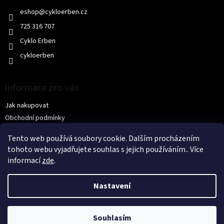
t
eshop
@
cykloerben.cz
í
725 316 707
Cyklo Erben
cykloerben
Informace pro vás
Jak nakupovat
Obchodní podmínky
Podmínky ochrany osobních údajů
Tento web používá soubory cookie. Dalším procházením
KONTAKTY
tohoto webu vyjadřujete souhlas s jejich používáním.. Více
informací
zde
.
Nastavení
Souhlasím
Copyright 2026
CYKLO ERBEN s.r.o.
. Všechna práva vyhrazena.