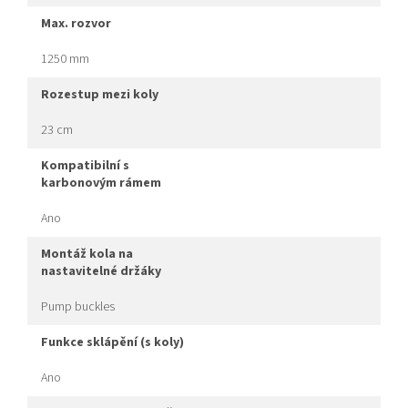
max. rozvor
1250 mm
rozestup mezi koly
23 cm
kompatibilní s
karbonovým rámem
Ano
montáž kola na
nastavitelné držáky
Pump buckles
funkce sklápění (s koly)
Ano