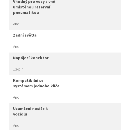
vhodný pro vozy s vně
umístěnou rezervní
pneumatikou
Ano
zadní světla
Ano
napájecí konektor
13-pin
kompatibilní se
systémem jednoho klíče
Ano
uzamčení nosiče k
vozidlu
Ano