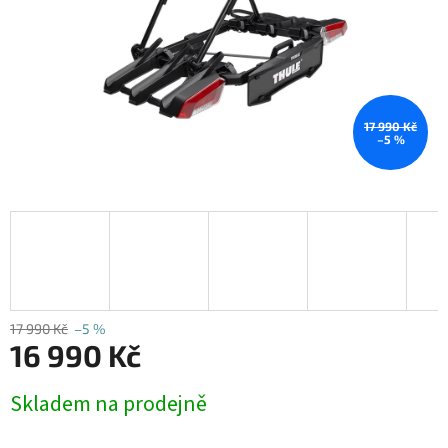
17 990 Kč
–5 %
17 990 Kč
–5 %
16 990 Kč
Měrná
Skladem na prodejně
cena: