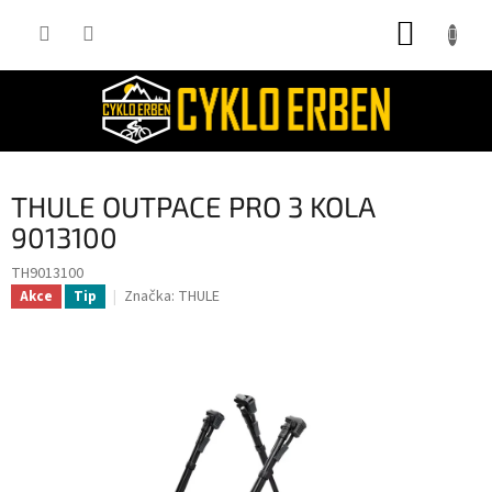
Přejít
NÁKUP
na
obsah
KOŠÍK
THULE OUTPACE PRO 3 KOLA
9013100
TH9013100
Značka:
THULE
Akce
Tip