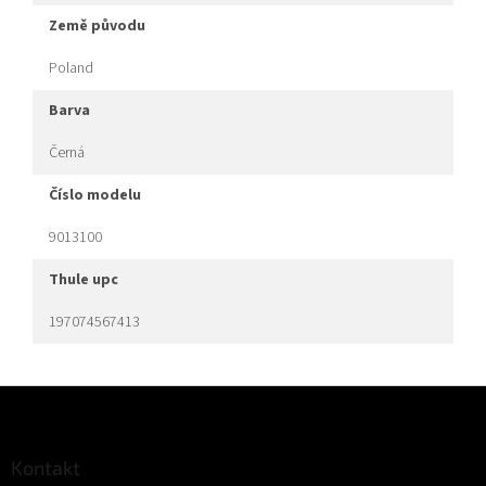
země původu
Poland
barva
Černá
číslo modelu
9013100
thule upc
197074567413
Z
á
p
a
Kontakt