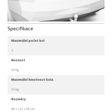
Specifikace
maximální počet kol
3
nosnost
50 kg
maximální hmotnost kola
25 kg
rozměry
88 x 122 x 46 cm