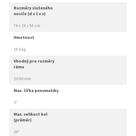
rozměry složeného
nosiče (d x š x v)
76 x 24 x 94 cm
hmotnost
18.6 kg
vhodný pro rozměry
rámu
20-90 mm
max. šířka pneumatiky
3"
max. velikost kol
(průměr)
29"