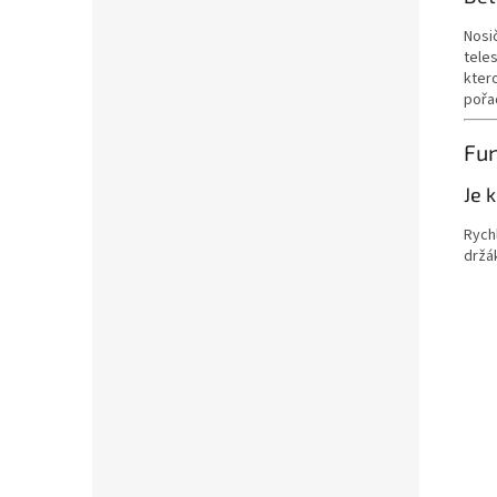
Nosič
tele
kter
pořad
Fu
Je 
Rych
držá