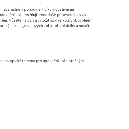
ychlé, snadné a pohodlné – díky inovativnímu
pevnění kol umožňují jednoduše připevnit kolo za
ní. Můžete naložit a vyložit až dvě kola v libovolném
ských kol, gravelových kol a kol s blatníky a nosiči.
á teleskopická ramena pro upevnění kol s otočným