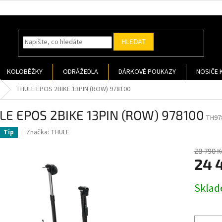
HLEDAT
KOLOBĚŽKY
ODRÁŽEDLA
DÁRKOVÉ POUKAZY
NOSIČE 
THULE EPOS 2BIKE 13PIN (ROW) 978100
LE EPOS 2BIKE 13PIN (ROW) 978100
TH97
Značka:
THULE
Tip
28 790 K
24 
Měrná
Sklad
cena: