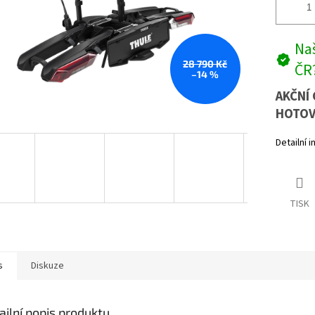
Naš
28 790 Kč
ČR
–14 %
AKČNÍ 
HOTOV
Detailní 
TISK
s
Diskuze
ailní popis produktu