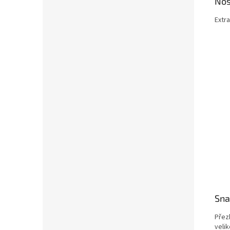
Nos
Extr
Sna
Přez
velik