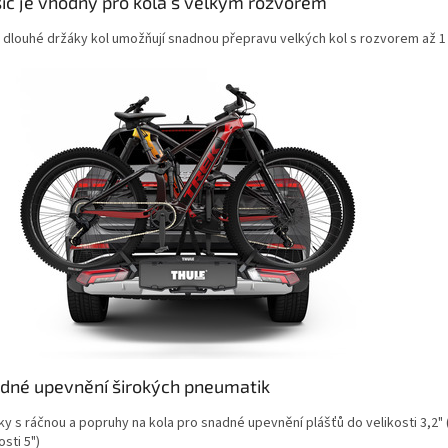
ič je vhodný pro kola s velkým rozvorem
a dlouhé držáky kol umožňují snadnou přepravu velkých kol s rozvorem až 
dné upevnění širokých pneumatik
ky s ráčnou a popruhy na kola pro snadné upevnění plášťů do velikosti 3,2
osti 5")