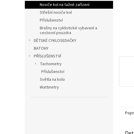
n
Nosiče kol na tažné zařízení
e
Střešní nosiče kol
l
Příslušenství
Brašny na cyklistické vybavení a
cestovní pouzdra
DĚTSKÉ CYKLOSEDAČKY
BATOHY
PŘÍSLUŠENSTVÍ
Tachometry
Příslušenství
Světla na kolo
Wattmetry
Popi
Det