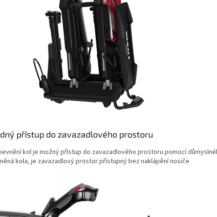
dný přístup do zavazadlového prostoru
upevnění kol je možný přístup do zavazadlového prostoru pomocí důmyslnéh
něná kola, je zavazadlový prostor přístupný bez naklápění nosiče