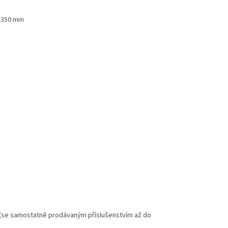
1 350 mm
" (se samostatně prodávaným příslušenstvím až do