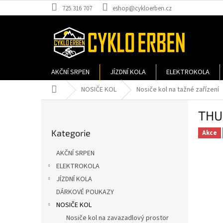
Přejít
725 316 707
eshop@cykloerben.cz
na
obsah
AKČNÍ SRPEN
JÍZDNÍ KOLA
ELEKTROKOLA
Domů
NOSIČE KOL
Nosiče kol na tažné zařízení
P
THU
o
Přeskočit
s
Kategorie
kategorie
Akce
t
r
AKČNÍ SRPEN
a
ELEKTROKOLA
n
JÍZDNÍ KOLA
n
í
DÁRKOVÉ POUKAZY
p
NOSIČE KOL
a
Nosiče kol na zavazadlový prostor