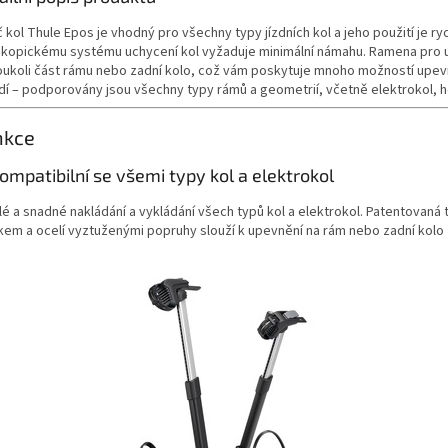
 kol Thule Epos je vhodný pro všechny typy jízdních kol a jeho použití je r
skopickému systému uchycení kol vyžaduje minimální námahu. Ramena pro u
oukoli část rámu nebo zadní kolo, což vám poskytuje mnoho možností upevně
í – podporovány jsou všechny typy rámů a geometrií, včetně elektrokol, hor
nkce
kompatibilní se všemi typy kol a elektrokol
lé a snadné nakládání a vykládání všech typů kol a elektrokol. Patentovan
kem a ocelí vyztuženými popruhy slouží k upevnění na rám nebo zadní kolo