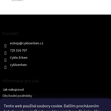
Z
á
p
a
Kontakt
t
eshop
@
cykloerben.cz
í
725 316 707
Cyklo Erben
cykloerben
Informace pro vás
Jak nakupovat
Obchodní podmínky
Podmínky ochrany osobních údajů
Tento web používá soubory cookie. Dalším procházením
KONTAKTY