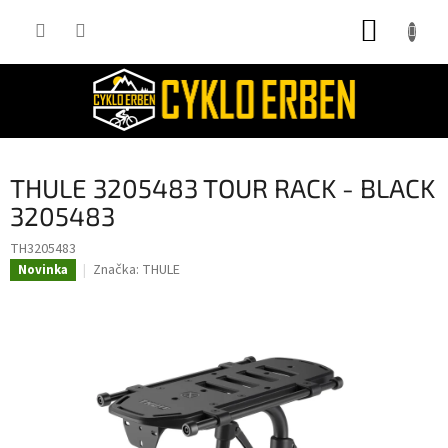
Přejít
NÁKUP
na
obsah
KOŠÍK
THULE 3205483 TOUR RACK - BLACK
3205483
TH3205483
Značka:
THULE
Novinka