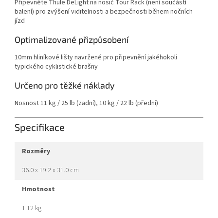
Připevněte Thule DeLight na nosič Tour Rack (není součástí
balení) pro zvýšení viditelnosti a bezpečnosti během nočních
jízd
Optimalizované přizpůsobení
10mm hliníkové lišty navržené pro připevnění jakéhokoli
typického cyklistické brašny
Určeno pro těžké náklady
Nosnost 11 kg / 25 lb (zadní), 10 kg / 22 lb (přední)
Specifikace
rozměry
36.0 x 19.2 x 31.0 cm
hmotnost
1.12 kg