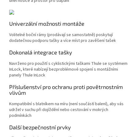
úhel nosiče a prostor pro šlapání
Univerzální možnosti montáže
Volitelné boční rámy (prodávají se samostatně) poskytují
dodatečnou podporu tašky a více míst pro zavěšení tašek
Dokonalá integrace tašky
Navrženo pro použití s cyklistickými taškami Thule se systémem
InLock, které nabízejí bezproblémové spojení s montážními
panely Thule InLock
Příslušenství pro ochranu proti povětrnostním
vlivům
Kompatibilní s blatníkem na míru (není součástí balení), aby vás
udržel v suchu při dojíždění nebo cestování v mokrých
podmínkách
Další bezpečnostní prvky