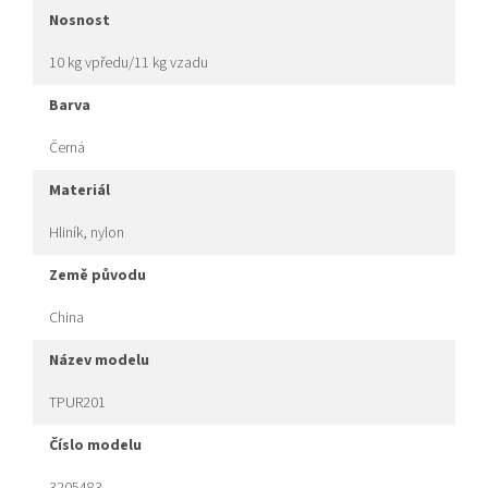
nosnost
10 kg vpředu/11 kg vzadu
barva
Černá
materiál
Hliník, nylon
země původu
China
název modelu
TPUR201
číslo modelu
3205483