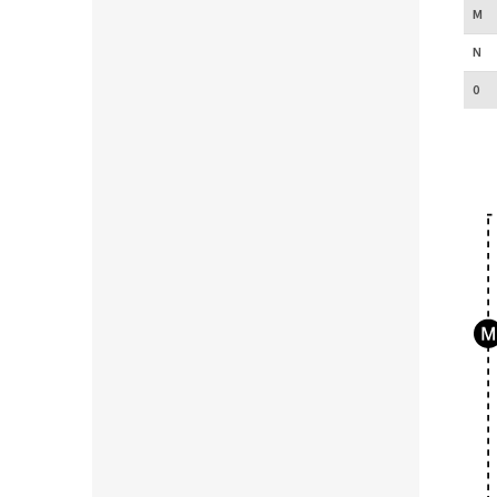
M
N
0