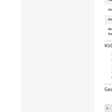
z
max. systémová
h
Klí
Ge
A