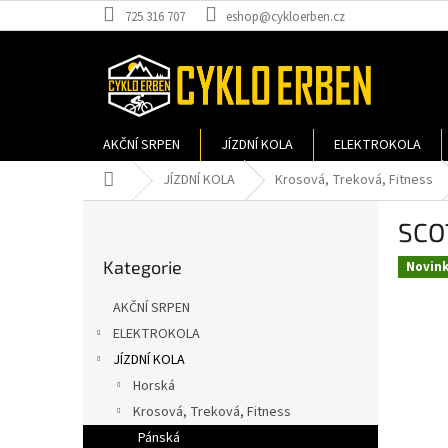
Přejít
725 316 707
eshop@cykloerben.cz
na
obsah
AKČNÍ SRPEN
JÍZDNÍ KOLA
ELEKTROKOLA
Domů
JÍZDNÍ KOLA
Krosová, Treková, Fitness
P
SCO
o
Přeskočit
s
Kategorie
kategorie
Novin
t
r
AKČNÍ SRPEN
a
ELEKTROKOLA
n
JÍZDNÍ KOLA
n
í
Horská
p
Krosová, Treková, Fitness
a
Pánská