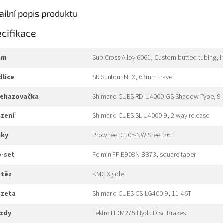
ailní popis produktu
cifikace
rám
Sub Cross Alloy 6061, Custom butted tubing, 
idlice
SR Suntour NEX, 63mm travel
přehazovačka
Shimano CUES RD-U4000-GS Shadow Type, 9
azení
Shimano CUES SL-U4000-9, 2 way release
liky
Prowheel C10Y-NW Steel 36T
b-set
Feimin FP.B908N BB73, square taper
etěz
KMC Xglide
kazeta
Shimano CUES CS-LG400-9, 11-46T
rzdy
Tektro HDM275 Hydr. Disc Brakes