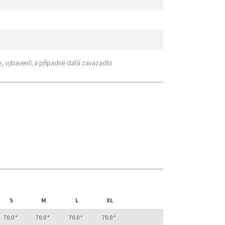
, vybavení\ a případné další zavazadlo
S
M
L
XL
70.0 °
70.0 °
70.0 °
70.0 °