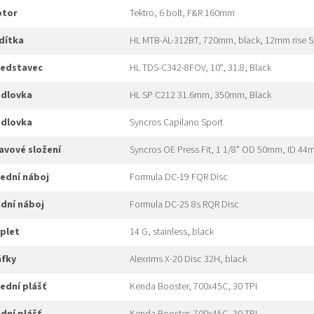
rotor
Tektro, 6 bolt, F&R 160mm
idítka
HL MTB-AL-312BT, 720mm, black, 12mm rise Sy
představec
HL TDS-C342-8FOV, 10°, 31.8, Black
edlovka
HL SP C212 31.6mm, 350mm, Black
edlovka
Syncros Capilano Sport
hlavové složení
Syncros OE Press Fit, 1 1/8" OD 50mm, ID 4
přední náboj
Formula DC-19 FQR Disc
adní náboj
Formula DC-25 8s RQR Disc
ýplet
14 G, stainless, black
áfky
Alexrims X-20 Disc 32H, black
řední plášť
Kenda Booster, 700x45C, 30 TPI