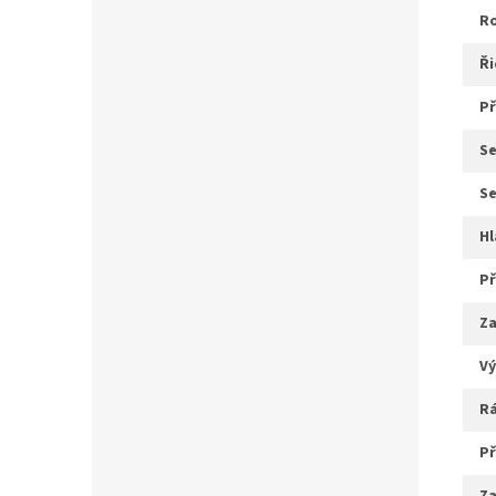
ř
s
s
z
v
r
p