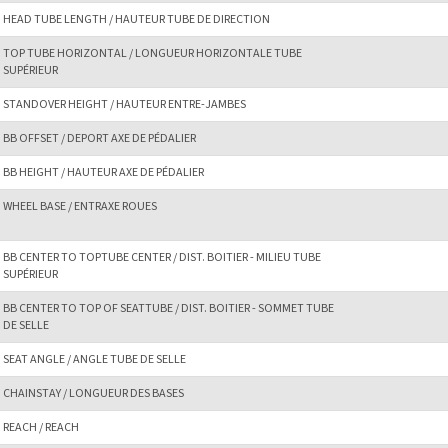
HEAD TUBE LENGTH / HAUTEUR TUBE DE DIRECTION
TOP TUBE HORIZONTAL / LONGUEUR HORIZONTALE TUBE
SUPÉRIEUR
STANDOVER HEIGHT / HAUTEUR ENTRE-JAMBES
BB OFFSET / DEPORT AXE DE PÉDALIER
BB HEIGHT / HAUTEUR AXE DE PÉDALIER
WHEEL BASE / ENTRAXE ROUES
BB CENTER TO TOPTUBE CENTER / DIST. BOITIER - MILIEU TUBE
SUPÉRIEUR
BB CENTER TO TOP OF SEATTUBE / DIST. BOITIER - SOMMET TUBE
DE SELLE
SEAT ANGLE / ANGLE TUBE DE SELLE
CHAINSTAY / LONGUEUR DES BASES
REACH / REACH