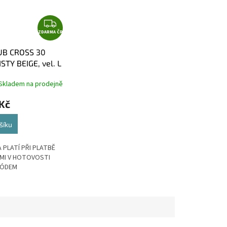
Z
ZDARMA ČR
D
A
UB CROSS 30
R
STY BEIGE, vel. L
M
A
Skladem na prodejně
 Kč
šíku
 PLATÍ PŘI PLATBĚ
MI V HOTOVOSTI
KÓDEM