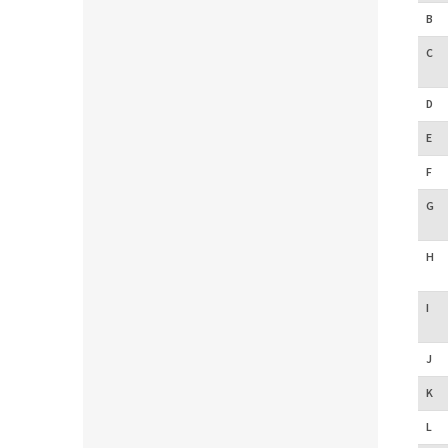
B
C
D
E
F
G
H
I
J
K
L