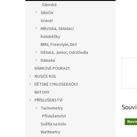
n
Dámská
e
Silniční
l
Gravel
Městská, Skládací
Koloběžky
BMX, Freestyle, Dirt
Dětská, Junior, Odrážedla
Dámská
DÁRKOVÉ POUKAZY
NOSIČE KOL
DĚTSKÉ CYKLOSEDAČKY
BATOHY
PŘÍSLUŠENSTVÍ
Souvi
Tachometry
Příslušenství
Novi
Světla na kolo
Wattmetry