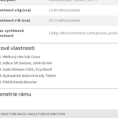
adní plášť
Kenda Booster, 700x45C, 30 TPI
hmotnost v kg (cca)
13.48 without pedals
hmotnost v lb (cca)
29.72 without pedals
130kg Celková hmotnost zahrnuje kolo, jezdce
motnost
čové vlastnosti
Hliníkový rám Sub Cross
Vidlice SR Suntour, zdvih 63 mm
Sada Shimano CUES, 9 rychlostí
Hydraulické diskové brzdy Tektro
Pláště Kenda Booster
ometrie rámu
HEAD TUBE ANGLE / ANGLE TUBE DE DIRECTION