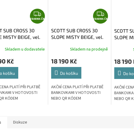
Z
Z
ZDARMA ČR
D
ZDARMA ČR
D
A
A
T SUB CROSS 30
SCOTT SUB CROSS 30
SCOTT S
R
R
 MISTY BEIGE, vel.
SLOPE MISTY BEIGE, vel.
SLOPE MI
M
M
XL
A
A
Skladem u dodavatele
Skladem na prodejně
90 Kč
18 190 Kč
18 190
o košíku
Do košíku
Do ko
CENA PLATÍ PŘI PLATBĚ
AKČNÍ CENA PLATÍ PŘI PLATBĚ
AKČNÍ CENA
VKAMI V HOTOVOSTI
BANKOVKAMI V HOTOVOSTI
BANKOVKA
QR KÓDEM
NEBO QR KÓDEM
NEBO QR 
s
Diskuze