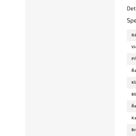
Det
Spe
v
ř
k
b
ř
b