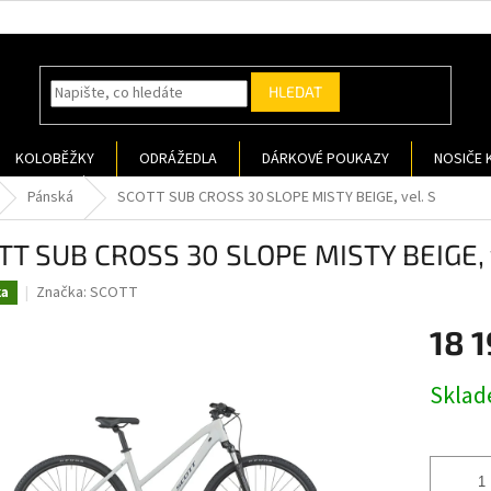
HLEDAT
KOLOBĚŽKY
ODRÁŽEDLA
DÁRKOVÉ POUKAZY
NOSIČE 
Pánská
SCOTT SUB CROSS 30 SLOPE MISTY BEIGE, vel. S
TT SUB CROSS 30 SLOPE MISTY BEIGE, v
Značka:
SCOTT
ka
18 1
Měrná
Sklad
cena: