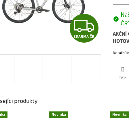
Naš
Z
ČR
AKČNÍ 
ZDARMA ČR
D
HOTOV
Detailní 
A
TISK
R
M
sející produkty
nka
Novinka
Novinka
A