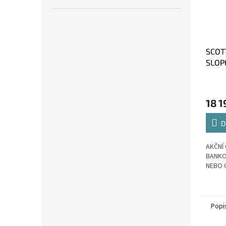
SCOT
SLOPE
M
18 1
D
AKČNÍ 
BANKO
NEBO 
Popi