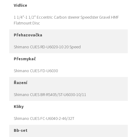
vidlice
1 1/4"-1 1/2" Eccentric Carbon steerer Speedster Gravel HMF
Flatmount Disc
přehazovačka
Shimano CUES RD-U6020-10 20 Speed
přesmykač
Shimano CUES FD-U6030
řazení
Shimano CUES BR-RS405/ST-U6030-10/11
kliky
Shimano CUES FC-U6040-2-46/32T
bb-set