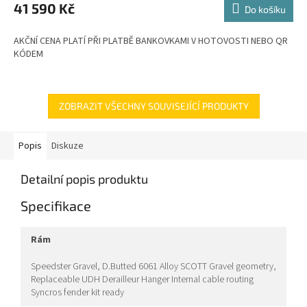
M
41 590 Kč
Do košíku
A
AKČNÍ CENA PLATÍ PŘI PLATBĚ BANKOVKAMI V HOTOVOSTI NEBO QR
KÓDEM
ZOBRAZIT VŠECHNY SOUVISEJÍCÍ PRODUKTY
Popis
Diskuze
Detailní popis produktu
Specifikace
rám
Speedster Gravel, D.Butted 6061 Alloy SCOTT Gravel geometry,
Replaceable UDH Derailleur Hanger Internal cable routing
Syncros fender kit ready