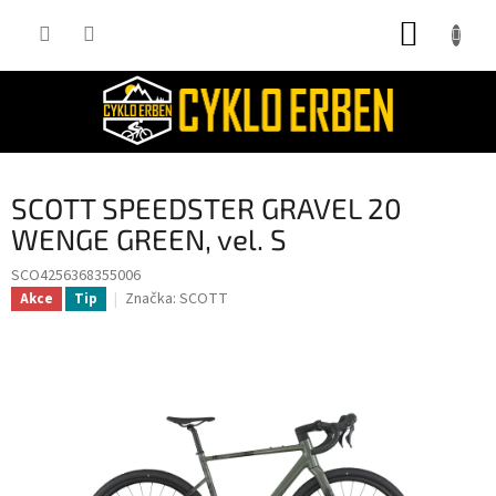
Přejít
NÁKUP
na
obsah
KOŠÍK
SCOTT SPEEDSTER GRAVEL 20
WENGE GREEN, vel. S
SCO4256368355006
Značka:
SCOTT
Akce
Tip