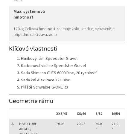
24.91
max. systémová
hmotnost
120kg Celková hmotnost zahrnuje kolo, jezdce, vybavení\ a
případné další zavazadlo
Klíčové vlastnosti
Hliníkový rám Speedster Gravel
Karbonová vidlice Speedster Gravel
Sada Shimano CUES 6000 Disc, 20 rychlostí
Sada kol Alex Race X25 Disc
Pláště Schwalbe G-ONE RX
Geometrie rámu
XXS/47
XS/49
S/52
M/54
L/
A
HEAD TUBE
70.0 °
70.0 °
70.0
71.0
71.
ANGLE /
°
°
°