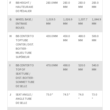
F
BB HEIGHT /
283.0 MM
283.0
283.0
283.0
28
HAUTEUR AXE
MM
MM
MM
M
DE PÉDALIER
G
WHEEL BASE /
1,019.5
1,026.9
1,037.7
1,044.9
1,0
ENTRAXE
MM
MM
MM
MM
M
ROUES
H
BB CENTER TO
430.0 MM
450.0
480.0
500.0
52
TOPTUBE
MM
MM
MM
M
CENTER / DIST.
BOITIER -
MILIEU TUBE
SUPÉRIEUR
I
BB CENTER TO
470.0 MM
490.0
520.0
540.0
56
TOP OF
MM
MM
MM
M
SEATTUBE /
DIST. BOITIER -
SOMMET TUBE
DE SELLE
J
SEAT ANGLE /
75.0 °
74.5 °
74.0
73.0
72.
ANGLE TUBE
°
°
°
DE SELLE