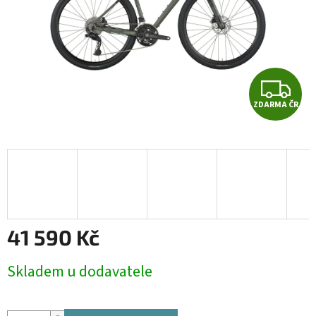
Z
ZDARMA ČR
D
A
R
M
A
41 590 Kč
Měrná
Skladem u dodavatele
cena: