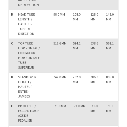
ANGLE TUBE
DE DIRECTION
B
HEAD TUBE
98.0 MM
108.0
128.0
148.0
16
LENGTH /
MM
MM
MM
M
HAUTEUR
TUBE DE
DIRECTION
C
TOP TUBE
512.6 MM
524.1
538.6
561.1
57
HORIZONTAL /
MM
MM
MM
M
LONGUEUR
HORIZONTALE
TUBE
SUPÉRIEUR
D
STANDOVER
747.0 MM
762.0
786.0
806.0
82
HEIGHT /
MM
MM
MM
M
HAUTEUR
ENTRE-
JAMBES
E
BB OFFSET /
-71.0 MM
-71.0 MM
-71.0
-71.0
-71
EXCCENTRAGE
MM
MM
M
AXE DE
PÉDALIER