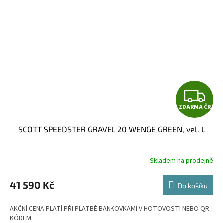
Z
ZDARMA ČR
D
SCOTT SPEEDSTER GRAVEL 20 WENGE GREEN, vel. L
A
R
Skladem na prodejně
M
41 590 Kč
Do košíku
A
AKČNÍ CENA PLATÍ PŘI PLATBĚ BANKOVKAMI V HOTOVOSTI NEBO QR
KÓDEM