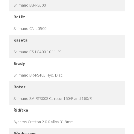
Shimano BB-RS500
řetěz
Shimano CN-LG500
kazeta
Shimano CS-LG400-10 11-39
brzdy
Shimano BR-RS405 Hyd. Disc
rotor
Shimano SM-RT300S CL rotor 160/F and 160/R
řidítka
Syncros Creston 2.0 X Alloy 31.8mm
představec