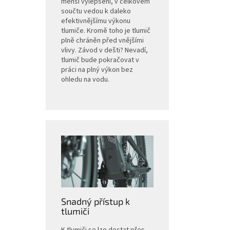
menší vylepšení, v celkovém
součtu vedou k daleko
efektivnějšímu výkonu
tlumiče. Kromě toho je tlumič
plně chráněn před vnějšími
vlivy. Závod v dešti? Nevadí,
tlumič bude pokračovat v
práci na plný výkon bez
ohledu na vodu.
Snadný přístup k
tlumiči