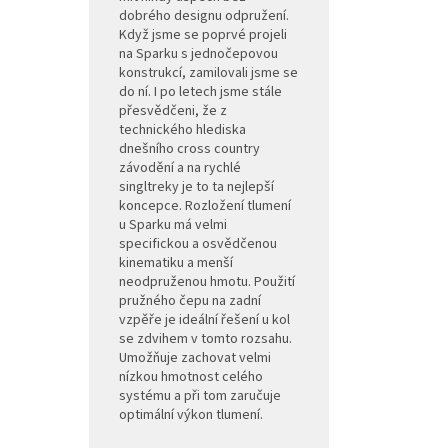
dobrého designu odpružení.
Když jsme se poprvé projeli
na Sparku s jednočepovou
konstrukcí, zamilovali jsme se
do ní. I po letech jsme stále
přesvědčeni, že z
technického hlediska
dnešního cross country
závodění a na rychlé
singltreky je to ta nejlepší
koncepce. Rozložení tlumení
u Sparku má velmi
specifickou a osvědčenou
kinematiku a menší
neodpruženou hmotu. Použití
pružného čepu na zadní
vzpěře je ideální řešení u kol
se zdvihem v tomto rozsahu.
Umožňuje zachovat velmi
nízkou hmotnost celého
systému a při tom zaručuje
optimální výkon tlumení.