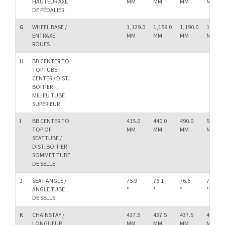
HAUTEUR AXE
MM
MM
MM
MM
DE PÉDALIER
G
WHEEL BASE /
1,129.0
1,159.0
1,190.0
1,231.0
ENTRAXE
MM
MM
MM
MM
ROUES
H
BB CENTER TO
TOPTUBE
CENTER / DIST.
BOITIER -
MILIEU TUBE
SUPÉRIEUR
I
BB CENTER TO
415.0
440.0
490.0
540.0
TOP OF
MM
MM
MM
MM
SEATTUBE /
DIST. BOITIER -
SOMMET TUBE
DE SELLE
J
SEAT ANGLE /
75.9
76.1
76.6
76.9
ANGLE TUBE
°
°
°
°
DE SELLE
K
CHAINSTAY /
437.5
437.5
437.5
437.5
LONGUEUR
MM
MM
MM
MM