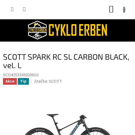
Přejít
NÁKUP
na
obsah
KOŠÍK
SCOTT SPARK RC SL CARBON BLACK,
vel. L
SCO4253243020010
Značka:
SCOTT
Akce
Tip