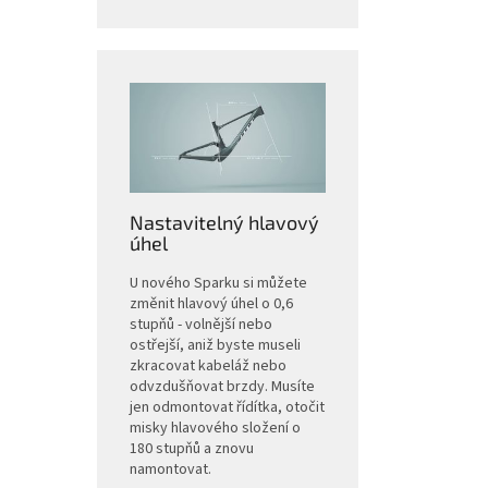
Nastavitelný hlavový
úhel
U nového Sparku si můžete
změnit hlavový úhel o 0,6
stupňů - volnější nebo
ostřejší, aniž byste museli
zkracovat kabeláž nebo
odvzdušňovat brzdy. Musíte
jen odmontovat řídítka, otočit
misky hlavového složení o
180 stupňů a znovu
namontovat.