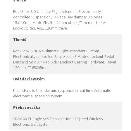
vidlice
RockShox SID Ultimate Flight Attendant Electronically
controlled Suspension, FA Race Day damper 3 Modes
15x110mm Maxle Stealth, 44mm offset /Tapered steerer
Lockout, Reb. Adj., 120mm travel
tlumič
RockShox SIDLuxe Ultimate Flight Attendant Custom
Electronically controlled Suspension 3 Modes Lockout-Pedal-
Descend Solo Air, Reb. Adj./ Lockout Bearing Hardware, Travel
120mm, T165X45mm
ovládací systém
that listens to the rider and responds in real-time Automatic
electronic suspension system
přehazovačka
SRAM XX SL Eagle AXS Transmission 12 Speed Wireless
Electronic Shift System