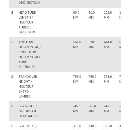
DE DIRECTION
B
HEAD TUBE
90.0
90.0
105.0
115.0
LENGTH /
MM
MM
MM
MM
HAUTEUR
TUBE DE
DIRECTION
C
TOP TUBE
562.0
590.0
614.0
642.0
HORIZONTAL /
MM
MM
MM
MM
LONGUEUR
HORIZONTALE
TUBE
SUPÉRIEUR
D
STANDOVER
758.0
765.0
776.0
799.0
HEIGHT /
MM
MM
MM
MM
HAUTEUR
ENTRE-
JAMBES
E
BB OFFSET /
-45.0
-45.0
-45.0
-45.0
DEPORT AXE
MM
MM
MM
MM
DE PÉDALIER
F
BB HEIGHT /
330.0
330.0
330.0
330.0