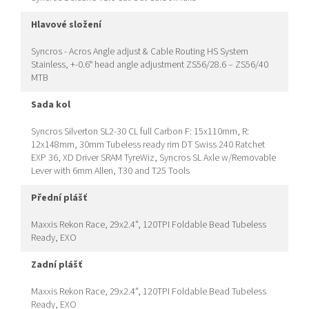
hlavové složení
Syncros - Acros Angle adjust & Cable Routing HS System
Stainless, +-0.6° head angle adjustment ZS56/28.6 – ZS56/40
MTB
sada kol
Syncros Silverton SL2-30 CL full Carbon F: 15x110mm, R:
12x148mm, 30mm Tubeless ready rim DT Swiss 240 Ratchet
EXP 36, XD Driver SRAM TyreWiz, Syncros SL Axle w/Removable
Lever with 6mm Allen, T30 and T25 Tools
přední plášť
Maxxis Rekon Race, 29x2.4", 120TPI Foldable Bead Tubeless
Ready, EXO
zadní plášť
Maxxis Rekon Race, 29x2.4", 120TPI Foldable Bead Tubeless
Ready, EXO