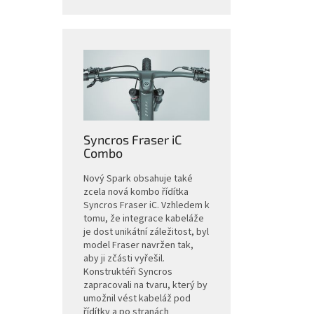
Syncros Fraser iC
Combo
Nový Spark obsahuje také
zcela nová kombo řídítka
Syncros Fraser iC. Vzhledem k
tomu, že integrace kabeláže
je dost unikátní záležitost, byl
model Fraser navržen tak,
aby ji zčásti vyřešil.
Konstruktéři Syncros
zapracovali na tvaru, který by
umožnil vést kabeláž pod
řídítky a po stranách