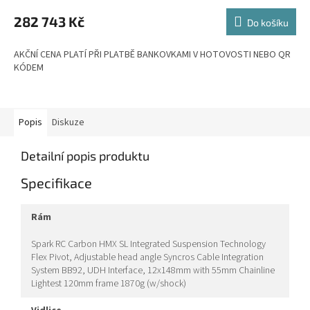
M
282 743 Kč
Do košíku
A
AKČNÍ CENA PLATÍ PŘI PLATBĚ BANKOVKAMI V HOTOVOSTI NEBO QR
KÓDEM
Popis
Diskuze
Detailní popis produktu
Specifikace
rám
Spark RC Carbon HMX SL Integrated Suspension Technology
Flex Pivot, Adjustable head angle Syncros Cable Integration
System BB92, UDH Interface, 12x148mm with 55mm Chainline
Lightest 120mm frame 1870g (w/shock)