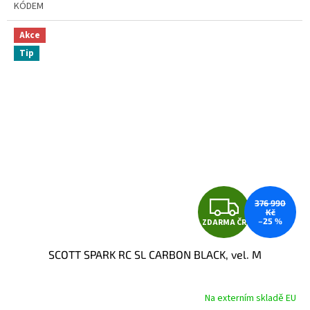
KÓDEM
Akce
Tip
Z
376 990
Kč
–25 %
ZDARMA ČR
D
SCOTT SPARK RC SL CARBON BLACK, vel. M
A
R
Na externím skladě EU