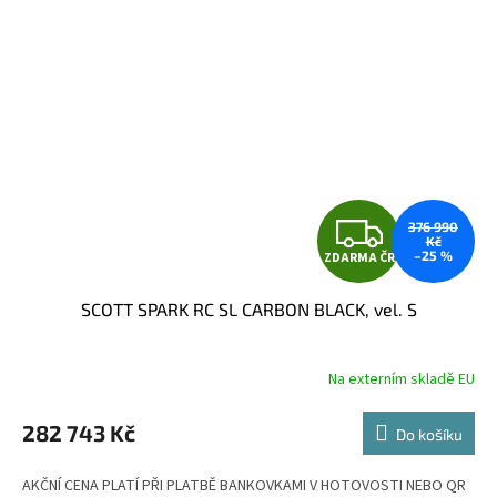
Z
376 990
Kč
–25 %
ZDARMA ČR
D
SCOTT SPARK RC SL CARBON BLACK, vel. S
A
R
Na externím skladě EU
M
282 743 Kč
Do košíku
A
AKČNÍ CENA PLATÍ PŘI PLATBĚ BANKOVKAMI V HOTOVOSTI NEBO QR