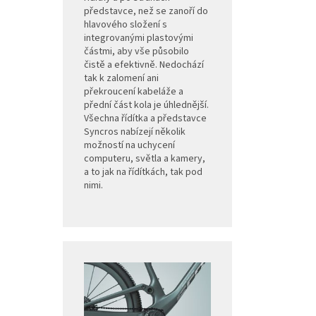
představce, než se zanoří do
hlavového složení s
integrovanými plastovými
částmi, aby vše působilo
čistě a efektivně. Nedochází
tak k zalomení ani
překroucení kabeláže a
přední část kola je úhlednější.
Všechna řídítka a představce
Syncros nabízejí několik
možností na uchycení
computeru, světla a kamery,
a to jak na řídítkách, tak pod
nimi.