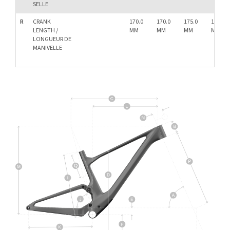
SELLE
R
CRANK
170.0
170.0
175.0
175.0
LENGTH /
MM
MM
MM
MM
LONGUEUR DE
MANIVELLE