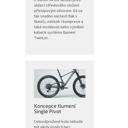
K tlumiči se lze dostat přes
oblast středového složení
přístupovým otvorem. Dá se
tak snadno nastavit tlak v
tlumiči, odskok i komprese a
také instalovat nebo vyměnit
kabel k systému tlumení
TwinLoc.
Koncepce tlumení
Single Pivot
Celoodpružené kolo nebude
mít nikdy úspěch bez