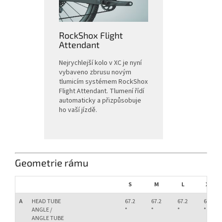
RockShox Flight
Attendant
Nejrychlejší kolo v XC je nyní
vybaveno zbrusu novým
tlumicím systémem RockShox
Flight Attendant. Tlumení řídí
automaticky a přizpůsobuje
ho vaší jízdě.
Geometrie rámu
S
M
L
XL
A
HEAD TUBE
67.2
67.2
67.2
67.2
ANGLE /
°
°
°
°
ANGLE TUBE