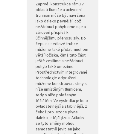
Zaprvé, konstrukce rámu v
oblasti tlumiče a uchycení
trunnion může být navržena
jako daleko pevnější, což
nežádoucí pohyb omezuje a
zároveň přispívá k
účinnějšímu přenosu síly. Do
čepu na sedlové trubce
můžeme také přidat mnohem
větší ložiska, čímž tuto část
ještě zesílíme a nežádoucí
pohyb také omezíme.
Prostřednictvím integrované
technologie odpružení
můžeme konstruovat rámy s
níže umístěným tlumičem,
tedy s níže položeným
těžištěm. Ve výsledku je kolo
ovladatelnější a stabilnější, z
čehož pro jezdce plyne
daleko jistější jízda. Ačkoliv
se tyto změny mohou
samostatně jevit jen jako