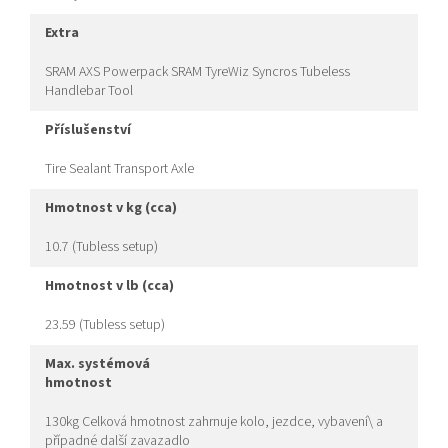
extra
SRAM AXS Powerpack SRAM TyreWiz Syncros Tubeless
Handlebar Tool
příslušenství
Tire Sealant Transport Axle
hmotnost v kg (cca)
10.7 (Tubless setup)
hmotnost v lb (cca)
23.59 (Tubless setup)
max. systémová
hmotnost
130kg Celková hmotnost zahrnuje kolo, jezdce, vybavení\ a
případné další zavazadlo