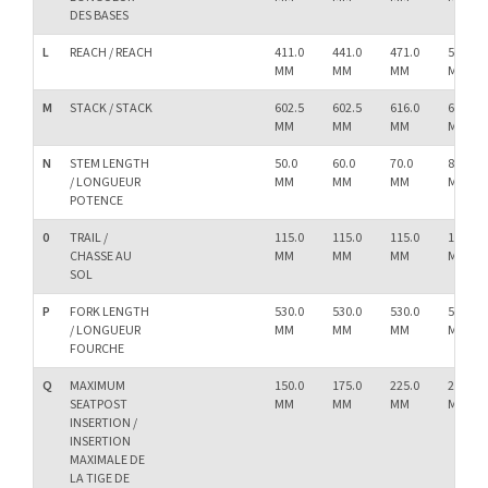
DES BASES
L
REACH / REACH
411.0
441.0
471.0
501.0
MM
MM
MM
MM
M
STACK / STACK
602.5
602.5
616.0
625.0
MM
MM
MM
MM
N
STEM LENGTH
50.0
60.0
70.0
80.0
/ LONGUEUR
MM
MM
MM
MM
POTENCE
0
TRAIL /
115.0
115.0
115.0
115.0
CHASSE AU
MM
MM
MM
MM
SOL
P
FORK LENGTH
530.0
530.0
530.0
530.0
/ LONGUEUR
MM
MM
MM
MM
FOURCHE
Q
MAXIMUM
150.0
175.0
225.0
275.0
SEATPOST
MM
MM
MM
MM
INSERTION /
INSERTION
MAXIMALE DE
LA TIGE DE