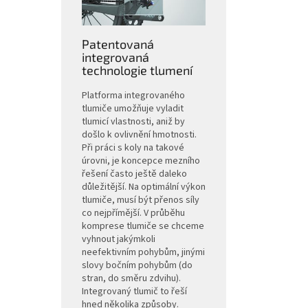
Patentovaná
integrovaná
technologie tlumení
Platforma integrovaného
tlumiče umožňuje vyladit
tlumicí vlastnosti, aniž by
došlo k ovlivnění hmotnosti.
Při práci s koly na takové
úrovni, je koncepce mezního
řešení často ještě daleko
důležitější. Na optimální výkon
tlumiče, musí být přenos síly
co nejpřímější. V průběhu
komprese tlumiče se chceme
vyhnout jakýmkoli
neefektivním pohybům, jinými
slovy bočním pohybům (do
stran, do směru zdvihu).
Integrovaný tlumič to řeší
hned několika způsoby.