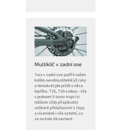
Multiklíč v zadní ose
Torx v zadní ose patří k našim
kolům neodmyslitelně již roky
a tentokrát jde ještě o něco
lepšího. T25, T30 a inbus - vše
v jednom! S touto trojicí si
můžete vždy přizpůsobit
veškeré příslušenství s čepy
a víceméně i vše ostatní, co
se na kole dá nastavit.