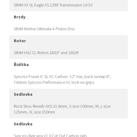
SRAM XX SL Eagle XS 1299 Transmission 10-52
brzdy
SRAM Motive Ultimate 4-Piston Disc
rotor
SRAM HS2 CL Rotors 180/F and 160/R
řidítka
Syncros Fraser iC SL XC Carbon -12° rise, back sweep 8°,
740mm Syncros Performance XC lock-on grips
sedlovka
Rock Shox Reverb AXS 31.6mm, S size 100mm, M, L size
125mm, XL size 150mm
sedlovka
Syncros Belcarra V1.0 Cut Out Carbon rails