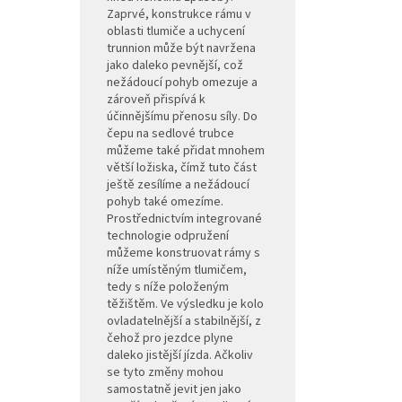
Zaprvé, konstrukce rámu v
oblasti tlumiče a uchycení
trunnion může být navržena
jako daleko pevnější, což
nežádoucí pohyb omezuje a
zároveň přispívá k
účinnějšímu přenosu síly. Do
čepu na sedlové trubce
můžeme také přidat mnohem
větší ložiska, čímž tuto část
ještě zesílíme a nežádoucí
pohyb také omezíme.
Prostřednictvím integrované
technologie odpružení
můžeme konstruovat rámy s
níže umístěným tlumičem,
tedy s níže položeným
těžištěm. Ve výsledku je kolo
ovladatelnější a stabilnější, z
čehož pro jezdce plyne
daleko jistější jízda. Ačkoliv
se tyto změny mohou
samostatně jevit jen jako