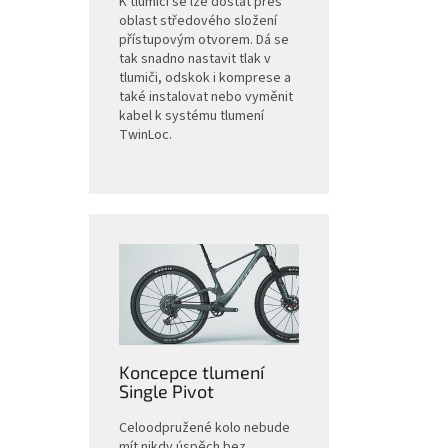
K tlumiči se lze dostat přes
oblast středového složení
přístupovým otvorem. Dá se
tak snadno nastavit tlak v
tlumiči, odskok i komprese a
také instalovat nebo vyměnit
kabel k systému tlumení
TwinLoc.
Koncepce tlumení
Single Pivot
Celoodpružené kolo nebude
mít nikdy úspěch bez