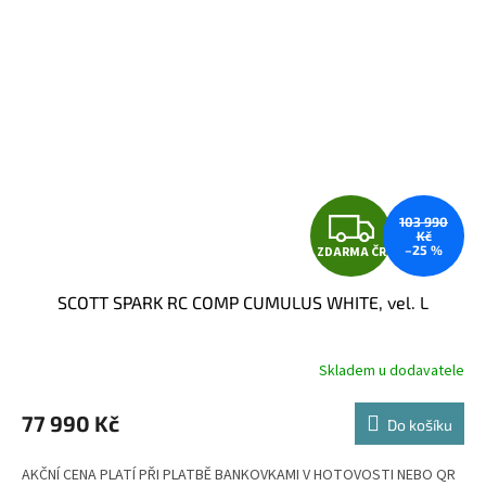
Z
103 990
Kč
–25 %
ZDARMA ČR
D
SCOTT SPARK RC COMP CUMULUS WHITE, vel. L
A
R
Skladem u dodavatele
M
77 990 Kč
Do košíku
A
AKČNÍ CENA PLATÍ PŘI PLATBĚ BANKOVKAMI V HOTOVOSTI NEBO QR