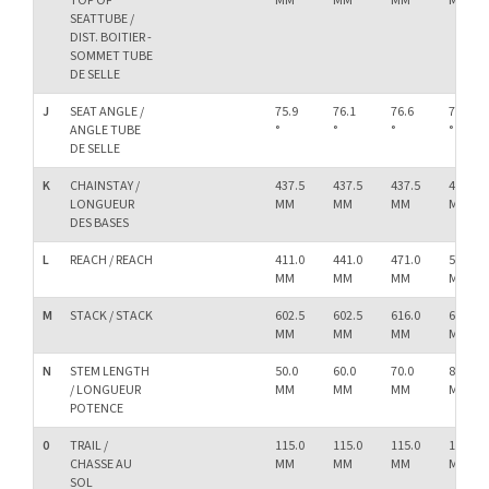
TOP OF
MM
MM
MM
MM
SEATTUBE /
DIST. BOITIER -
SOMMET TUBE
DE SELLE
J
SEAT ANGLE /
75.9
76.1
76.6
76.9
ANGLE TUBE
°
°
°
°
DE SELLE
K
CHAINSTAY /
437.5
437.5
437.5
437.5
LONGUEUR
MM
MM
MM
MM
DES BASES
L
REACH / REACH
411.0
441.0
471.0
501.0
MM
MM
MM
MM
M
STACK / STACK
602.5
602.5
616.0
625.0
MM
MM
MM
MM
N
STEM LENGTH
50.0
60.0
70.0
80.0
/ LONGUEUR
MM
MM
MM
MM
POTENCE
0
TRAIL /
115.0
115.0
115.0
115.0
CHASSE AU
MM
MM
MM
MM
SOL