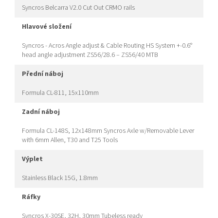
Syncros Belcarra V2.0 Cut Out CRMO rails
hlavové složení
Syncros - Acros Angle adjust & Cable Routing HS System +-0.6°
head angle adjustment ZS56/28.6 – ZS56/40 MTB
přední náboj
Formula CL-811, 15x110mm
zadní náboj
Formula CL-148S, 12x148mm Syncros Axle w/Removable Lever
with 6mm Allen, T30 and T25 Tools
výplet
Stainless Black 15G, 1.8mm
ráfky
Syncros X-30SE, 32H, 30mm Tubeless ready