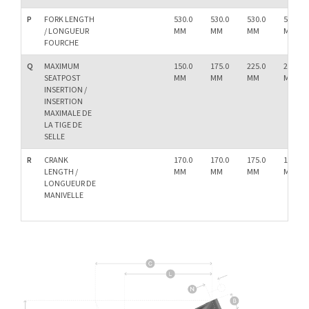
P
FORK LENGTH
530.0
530.0
530.0
530.0
/ LONGUEUR
MM
MM
MM
MM
FOURCHE
Q
MAXIMUM
150.0
175.0
225.0
275.0
SEATPOST
MM
MM
MM
MM
INSERTION /
INSERTION
MAXIMALE DE
LA TIGE DE
SELLE
R
CRANK
170.0
170.0
175.0
175.0
LENGTH /
MM
MM
MM
MM
LONGUEUR DE
MANIVELLE