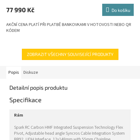
M
77 990 Kč
Do košíku
A
AKČNÍ CENA PLATÍ PŘI PLATBĚ BANKOVKAMI V HOTOVOSTI NEBO QR
KÓDEM
ZOBRAZIT VŠECHNY SOUVISEJÍCÍ PRODUKTY
Popis
Diskuze
Detailní popis produktu
Specifikace
rám
Spark RC Carbon HMF Integrated Suspension Technology Flex
Pivot, Adjustable head angle Syncros Cable Integration System
BB92, UDH Interface, 12x148mm with 55mm Chainline