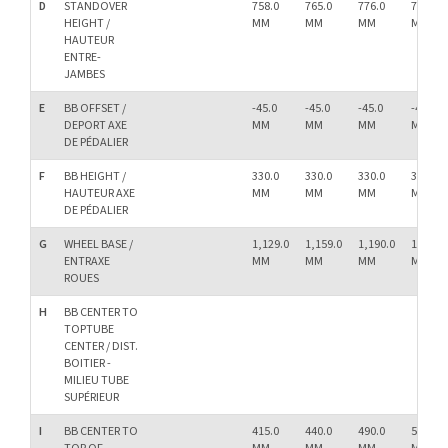
D
STANDOVER
758.0
765.0
776.0
799.0
HEIGHT /
MM
MM
MM
MM
HAUTEUR
ENTRE-
JAMBES
E
BB OFFSET /
-45.0
-45.0
-45.0
-45.0
DEPORT AXE
MM
MM
MM
MM
DE PÉDALIER
F
BB HEIGHT /
330.0
330.0
330.0
330.0
HAUTEUR AXE
MM
MM
MM
MM
DE PÉDALIER
G
WHEEL BASE /
1,129.0
1,159.0
1,190.0
1,231.0
ENTRAXE
MM
MM
MM
MM
ROUES
H
BB CENTER TO
TOPTUBE
CENTER / DIST.
BOITIER -
MILIEU TUBE
SUPÉRIEUR
I
BB CENTER TO
415.0
440.0
490.0
540.0