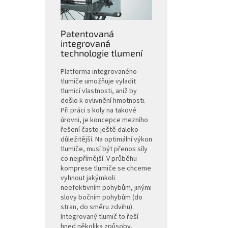
Patentovaná
integrovaná
technologie tlumení
Platforma integrovaného
tlumiče umožňuje vyladit
tlumicí vlastnosti, aniž by
došlo k ovlivnění hmotnosti.
Při práci s koly na takové
úrovni, je koncepce mezního
řešení často ještě daleko
důležitější. Na optimální výkon
tlumiče, musí být přenos síly
co nejpřímější. V průběhu
komprese tlumiče se chceme
vyhnout jakýmkoli
neefektivním pohybům, jinými
slovy bočním pohybům (do
stran, do směru zdvihu).
Integrovaný tlumič to řeší
hned několika způsoby.