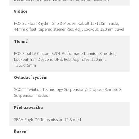
vidlice
FOX 32 Float Rhythm Grip 3-Modes, Kabolt 15x110mm axle,
44mm offset, tapered steerer Reb. Adj., Lockout, 120mm travel
tlumič
FOX Float LV Custom EVOL Performace Trunnion 3 modes,
Lockout-Trail-Descend DPS, Reb. Adj. Travel 120mm,
T165X45mm
ovládací systém
SCOTT TwinLoc Technology Suspension & Dropper Remote 3
Suspension modes
přehazovačka
SRAM Eagle 70 Transmission 12 Speed
řazení