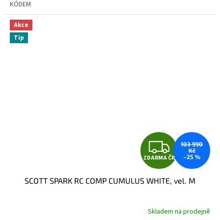
KÓDEM
Akce
Tip
Z
103 990
Kč
–25 %
ZDARMA ČR
D
SCOTT SPARK RC COMP CUMULUS WHITE, vel. M
A
R
Skladem na prodejně