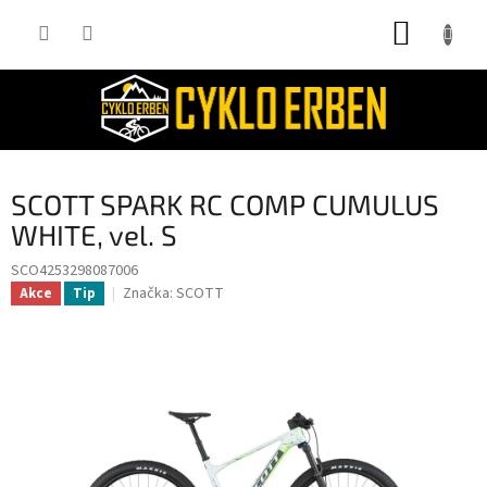
Přejít
NÁKUP
na
obsah
KOŠÍK
SCOTT SPARK RC COMP CUMULUS
WHITE, vel. S
SCO4253298087006
Značka:
SCOTT
Akce
Tip