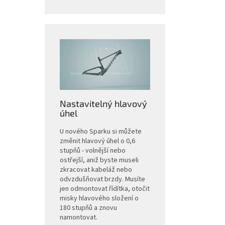
Nastavitelný hlavový
úhel
U nového Sparku si můžete
změnit hlavový úhel o 0,6
stupňů - volnější nebo
ostřejší, aniž byste museli
zkracovat kabeláž nebo
odvzdušňovat brzdy. Musíte
jen odmontovat řídítka, otočit
misky hlavového složení o
180 stupňů a znovu
namontovat.