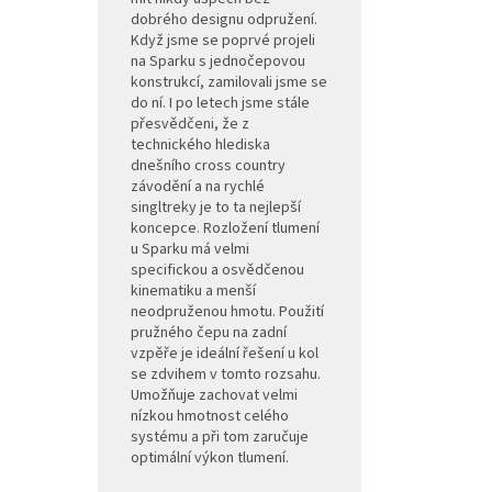
dobrého designu odpružení.
Když jsme se poprvé projeli
na Sparku s jednočepovou
konstrukcí, zamilovali jsme se
do ní. I po letech jsme stále
přesvědčeni, že z
technického hlediska
dnešního cross country
závodění a na rychlé
singltreky je to ta nejlepší
koncepce. Rozložení tlumení
u Sparku má velmi
specifickou a osvědčenou
kinematiku a menší
neodpruženou hmotu. Použití
pružného čepu na zadní
vzpěře je ideální řešení u kol
se zdvihem v tomto rozsahu.
Umožňuje zachovat velmi
nízkou hmotnost celého
systému a při tom zaručuje
optimální výkon tlumení.