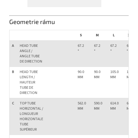
Geometrie rámu
S
M
L
XL
A
HEAD TUBE
67.2
67.2
67.2
67.2
ANGLE /
°
°
°
°
ANGLE TUBE
DE DIRECTION
B
HEAD TUBE
90.0
90.0
105.0
115.0
LENGTH /
MM
MM
MM
MM
HAUTEUR
TUBE DE
DIRECTION
C
TOP TUBE
562.0
590.0
614.0
642.0
HORIZONTAL /
MM
MM
MM
MM
LONGUEUR
HORIZONTALE
TUBE
SUPÉRIEUR