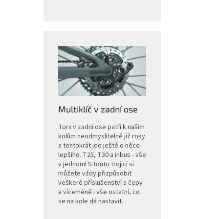
Multiklíč v zadní ose
Torx v zadní ose patří k našim
kolům neodmyslitelně již roky
a tentokrát jde ještě o něco
lepšího. T25, T30 a inbus - vše
v jednom! S touto trojicí si
můžete vždy přizpůsobit
veškeré příslušenství s čepy
a víceméně i vše ostatní, co
se na kole dá nastavit.