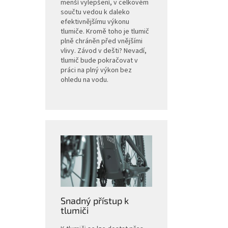
menší vylepšení, v celkovém
součtu vedou k daleko
efektivnějšímu výkonu
tlumiče. Kromě toho je tlumič
plně chráněn před vnějšími
vlivy. Závod v dešti? Nevadí,
tlumič bude pokračovat v
práci na plný výkon bez
ohledu na vodu.
Snadný přístup k
tlumiči