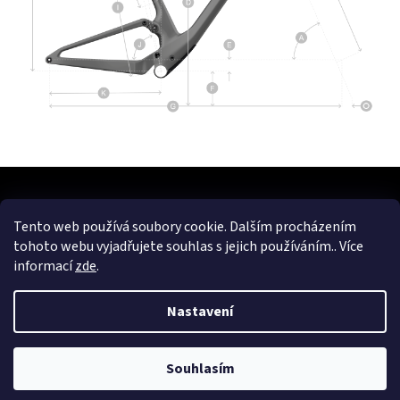
Z
á
p
Tento web používá soubory cookie. Dalším procházením
a
Kontakt
tohoto webu vyjadřujete souhlas s jejich používáním.. Více
t
informací
zde
.
eshop
@
cykloerben.cz
í
725 316 707
Nastavení
Cyklo Erben
cykloerben
Souhlasím