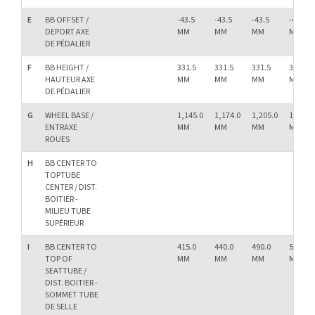
E
BB OFFSET /
-43.5
-43.5
-43.5
-43.5
DEPORT AXE
MM
MM
MM
MM
DE PÉDALIER
F
BB HEIGHT /
331.5
331.5
331.5
331.5
HAUTEUR AXE
MM
MM
MM
MM
DE PÉDALIER
G
WHEEL BASE /
1,145.0
1,174.0
1,205.0
1,236.0
ENTRAXE
MM
MM
MM
MM
ROUES
H
BB CENTER TO
TOPTUBE
CENTER / DIST.
BOITIER -
MILIEU TUBE
SUPÉRIEUR
I
BB CENTER TO
415.0
440.0
490.0
540.0
TOP OF
MM
MM
MM
MM
SEATTUBE /
DIST. BOITIER -
SOMMET TUBE
DE SELLE