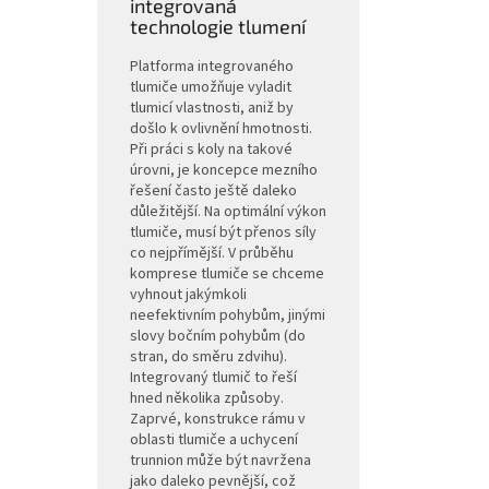
integrovaná
technologie tlumení
Platforma integrovaného
tlumiče umožňuje vyladit
tlumicí vlastnosti, aniž by
došlo k ovlivnění hmotnosti.
Při práci s koly na takové
úrovni, je koncepce mezního
řešení často ještě daleko
důležitější. Na optimální výkon
tlumiče, musí být přenos síly
co nejpřímější. V průběhu
komprese tlumiče se chceme
vyhnout jakýmkoli
neefektivním pohybům, jinými
slovy bočním pohybům (do
stran, do směru zdvihu).
Integrovaný tlumič to řeší
hned několika způsoby.
Zaprvé, konstrukce rámu v
oblasti tlumiče a uchycení
trunnion může být navržena
jako daleko pevnější, což