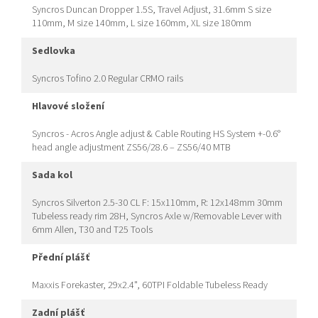
Syncros Duncan Dropper 1.5S, Travel Adjust, 31.6mm S size
110mm, M size 140mm, L size 160mm, XL size 180mm
sedlovka
Syncros Tofino 2.0 Regular CRMO rails
hlavové složení
Syncros - Acros Angle adjust & Cable Routing HS System +-0.6°
head angle adjustment ZS56/28.6 – ZS56/40 MTB
sada kol
Syncros Silverton 2.5-30 CL F: 15x110mm, R: 12x148mm 30mm
Tubeless ready rim 28H, Syncros Axle w/Removable Lever with
6mm Allen, T30 and T25 Tools
přední plášť
Maxxis Forekaster, 29x2.4", 60TPI Foldable Tubeless Ready
zadní plášť