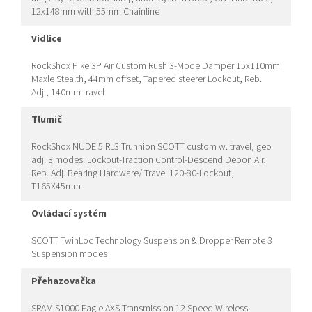
12x148mm with 55mm Chainline
vidlice
RockShox Pike 3P Air Custom Rush 3-Mode Damper 15x110mm
Maxle Stealth, 44mm offset, Tapered steerer Lockout, Reb.
Adj., 140mm travel
tlumič
RockShox NUDE 5 RL3 Trunnion SCOTT custom w. travel, geo
adj. 3 modes: Lockout-Traction Control-Descend Debon Air,
Reb. Adj. Bearing Hardware/ Travel 120-80-Lockout,
T165X45mm
ovládací systém
SCOTT TwinLoc Technology Suspension & Dropper Remote 3
Suspension modes
přehazovačka
SRAM S1000 Eagle AXS Transmission 12 Speed Wireless