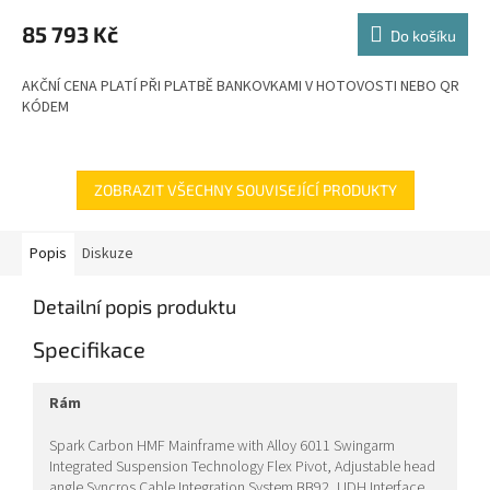
M
85 793 Kč
Do košíku
A
AKČNÍ CENA PLATÍ PŘI PLATBĚ BANKOVKAMI V HOTOVOSTI NEBO QR
KÓDEM
ZOBRAZIT VŠECHNY SOUVISEJÍCÍ PRODUKTY
Popis
Diskuze
Detailní popis produktu
Specifikace
rám
Spark Carbon HMF Mainframe with Alloy 6011 Swingarm
Integrated Suspension Technology Flex Pivot, Adjustable head
angle Syncros Cable Integration System BB92, UDH Interface,