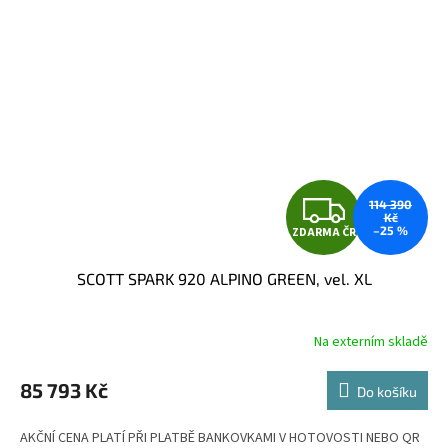
Z
114 390
Kč
–25 %
ZDARMA ČR
D
SCOTT SPARK 920 ALPINO GREEN, vel. XL
A
R
Na externím skladě
M
85 793 Kč
Do košíku
A
AKČNÍ CENA PLATÍ PŘI PLATBĚ BANKOVKAMI V HOTOVOSTI NEBO QR