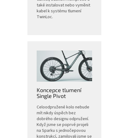
také instalovat nebo vyměnit
kabel k systému tlumení
TwinLoc.
Koncepce tlumení
Single Pivot
Celoodpružené kolo nebude
mít nikdy úspěch bez
dobrého designu odpružení.
Když jsme se poprvé projeli
na Sparku s jednočepovou
konstrukcí, zamilovali jsme se