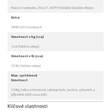
Maxxis Forekaster, 29x2.4", 60TPI Foldable Tubeless Ready
extra
SRAM AXS Powerpack
hmotnost v kg (cca)
13.6 (Tubless setup)
hmotnost v lb (cca)
29.98 (Tubless setup)
max. systémová
hmotnost
130kg Celková hmotnost zahrnuje kolo, jezdce, vybavení\ a
případné další zavazadlo
Klíčové vlastnosti