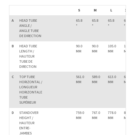
S
M
L
XL
A
HEAD TUBE
65.8
65.8
65.8
65.8
ANGLE /
°
°
°
°
ANGLE TUBE
DE DIRECTION
B
HEAD TUBE
90.0
90.0
105.0
115.0
LENGTH /
MM
MM
MM
MM
HAUTEUR
TUBE DE
DIRECTION
C
TOP TUBE
561.0
589.0
613.0
641.0
HORIZONTAL /
MM
MM
MM
MM
LONGUEUR
HORIZONTALE
TUBE
SUPÉRIEUR
D
STANDOVER
759.0
767.0
778.0
801.0
HEIGHT /
MM
MM
MM
MM
HAUTEUR
ENTRE-
JAMBES