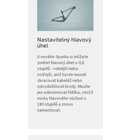
Nastavitelný hlavový
úhel
U nového Sparku si můžete
změnit hlavový úhel o 0,6
stupňů - volnější nebo
ostřejší, aniž byste museli
zkracovat kabeláž nebo
odvzdušňovat brzdy. Musíte
jen odmontovat řídítka, otočit
misky hlavového složení o
180 stupňů a znovu
namontovat.