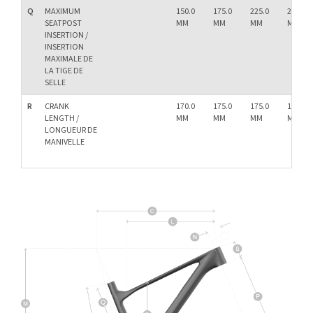
Q
MAXIMUM
150.0
175.0
225.0
275.0
SEATPOST
MM
MM
MM
MM
INSERTION /
INSERTION
MAXIMALE DE
LA TIGE DE
SELLE
R
CRANK
170.0
175.0
175.0
175.0
LENGTH /
MM
MM
MM
MM
LONGUEUR DE
MANIVELLE