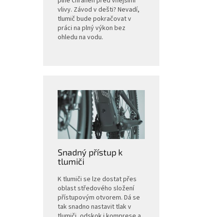
plně chráněn před vnějšími
vlivy. Závod v dešti? Nevadí,
tlumič bude pokračovat v
práci na plný výkon bez
ohledu na vodu.
Snadný přístup k
tlumiči
K tlumiči se lze dostat přes
oblast středového složení
přístupovým otvorem. Dá se
tak snadno nastavit tlak v
tlumiči, odskok i komprese a