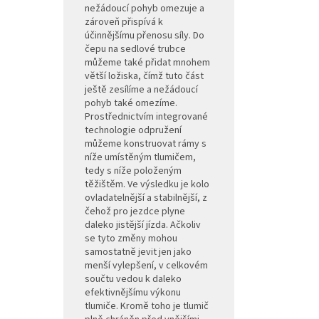
nežádoucí pohyb omezuje a
zároveň přispívá k
účinnějšímu přenosu síly. Do
čepu na sedlové trubce
můžeme také přidat mnohem
větší ložiska, čímž tuto část
ještě zesílíme a nežádoucí
pohyb také omezíme.
Prostřednictvím integrované
technologie odpružení
můžeme konstruovat rámy s
níže umístěným tlumičem,
tedy s níže položeným
těžištěm. Ve výsledku je kolo
ovladatelnější a stabilnější, z
čehož pro jezdce plyne
daleko jistější jízda. Ačkoliv
se tyto změny mohou
samostatně jevit jen jako
menší vylepšení, v celkovém
součtu vedou k daleko
efektivnějšímu výkonu
tlumiče. Kromě toho je tlumič