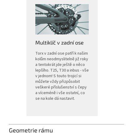
Multiklíč v zadní ose
Torx v zadní ose patří k našim
kolům neodmyslitelně již roky
a tentokrát jde ještě o něco
lepšího. T25, T30 a inbus - vše
v jednom! S touto trojicí si
můžete vždy přizpůsobit
veškeré příslušenství s čepy
a víceméně i vše ostatní, co
se na kole dá nastavit.
Geometrie rámu