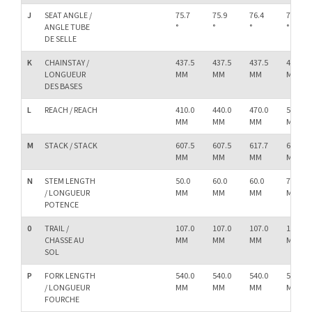
J
SEAT ANGLE /
75.7
75.9
76.4
76.7
ANGLE TUBE
°
°
°
°
DE SELLE
K
CHAINSTAY /
437.5
437.5
437.5
437.5
LONGUEUR
MM
MM
MM
MM
DES BASES
L
REACH / REACH
410.0
440.0
470.0
500.0
MM
MM
MM
MM
M
STACK / STACK
607.5
607.5
617.7
627.0
MM
MM
MM
MM
N
STEM LENGTH
50.0
60.0
60.0
70.0
/ LONGUEUR
MM
MM
MM
MM
POTENCE
0
TRAIL /
107.0
107.0
107.0
107.0
CHASSE AU
MM
MM
MM
MM
SOL
P
FORK LENGTH
540.0
540.0
540.0
540.0
/ LONGUEUR
MM
MM
MM
MM
FOURCHE