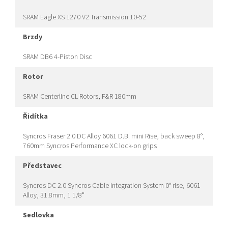
SRAM Eagle XS 1270 V2 Transmission 10-52
brzdy
SRAM DB6 4-Piston Disc
rotor
SRAM Centerline CL Rotors, F&R 180mm
řidítka
Syncros Fraser 2.0 DC Alloy 6061 D.B. mini Rise, back sweep 8°,
760mm Syncros Performance XC lock-on grips
představec
Syncros DC 2.0 Syncros Cable Integration System 0° rise, 6061
Alloy, 31.8mm, 1 1/8"
sedlovka