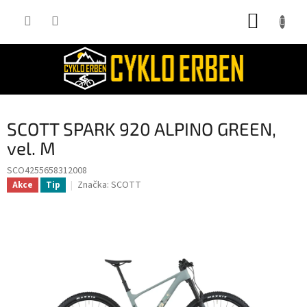
Přejít
NÁKUP
na
obsah
KOŠÍK
SCOTT SPARK 920 ALPINO GREEN,
vel. M
SCO4255658312008
Značka:
SCOTT
Akce
Tip