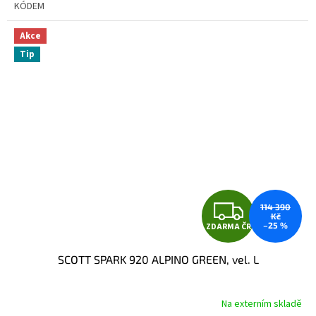
KÓDEM
Akce
Tip
Z
114 390
Kč
–25 %
ZDARMA ČR
D
SCOTT SPARK 920 ALPINO GREEN, vel. L
A
R
Na externím skladě