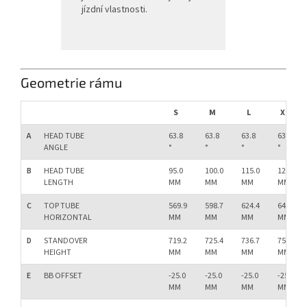
jízdní vlastnosti.
Geometrie rámu
S
M
L
XL
A
HEAD TUBE
63.8
63.8
63.8
63.8
ANGLE
°
°
°
°
B
HEAD TUBE
95.0
100.0
115.0
125.0
LENGTH
MM
MM
MM
MM
C
TOP TUBE
569.9
598.7
624.4
649.1
HORIZONTAL
MM
MM
MM
MM
D
STANDOVER
719.2
725.4
736.7
755.3
HEIGHT
MM
MM
MM
MM
E
BB OFFSET
-25.0
-25.0
-25.0
-25.0
MM
MM
MM
MM