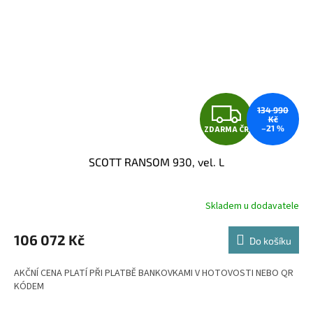
Z
134 990
Kč
–21 %
ZDARMA ČR
D
SCOTT RANSOM 930, vel. L
A
R
Skladem u dodavatele
M
106 072 Kč
Do košíku
A
AKČNÍ CENA PLATÍ PŘI PLATBĚ BANKOVKAMI V HOTOVOSTI NEBO QR
KÓDEM