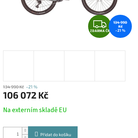
Z
134 990
Kč
–21 %
ZDARMA ČR
D
A
R
M
A
134 990 Kč
–21 %
106 072 Kč
Měrná
Na externím skladě EU
cena:
Přidat do košíku