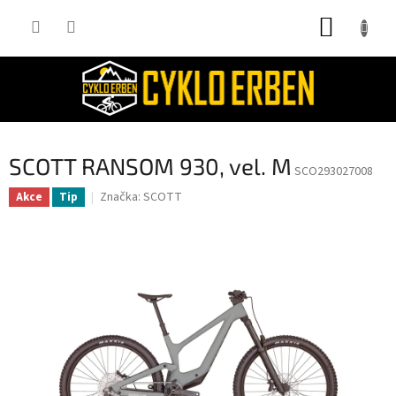
Přejít
NÁKUP
na
obsah
KOŠÍK
SCOTT RANSOM 930, vel. M
SCO293027008
Značka:
SCOTT
Akce
Tip