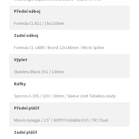
přední náboj
Formula CL 811 / 15x110mm
zadní náboj
Formula CL 148M / Boost 12x148mm / Micro Spline
výplet
Stainless Black 15G / 1.8mm
ráfky
Syncros X-30S / 32H / 30mm / Sleeve Joint Tubeless ready
přední plášť
Maxxis Assegai / 2.5" / 60TPI Foldable EXO / TR / Dual
zadní plášť