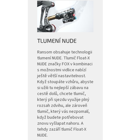
TLUMENÍ NUDE
Ransom obsahuje technologii
tlumení NUDE. Tlumič Float-X
NUDE značky FOX v kombinaci
s možnostmi vidlice nabízí
ještě větší nastavitelnost.
Když stoupáte vzhůru, abyste
si užili tu nejlepší zábavu na
cestě dolů, chcete tlumič,
který při sjezdu využije plný
rozsah zdvihu, ale zároveň
tlumič, který vás nezpomalí,
když budete potřebovat
znovu vyšlapat nahoru. A
tehdy zazáří tlumič Float-X
NUDE.