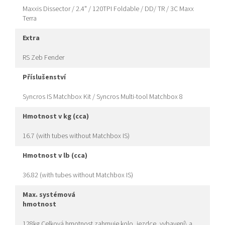
Maxxis Dissector / 2.4" / 120TPI Foldable / DD/ TR / 3C Maxx
Terra
extra
RS Zeb Fender
příslušenství
Syncros IS Matchbox Kit / Syncros Multi-tool Matchbox 8
hmotnost v kg (cca)
16.7 (with tubes without Matchbox IS)
hmotnost v lb (cca)
36.82 (with tubes without Matchbox IS)
max. systémová
hmotnost
128kg Celková hmotnost zahrnuje kolo, jezdce, vybavení\ a