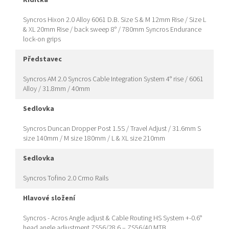
řidítka
Syncros Hixon 2.0 Alloy 6061 D.B. Size S & M 12mm Rise / Size L
& XL 20mm Rise / back sweep 8° / 780mm Syncros Endurance
lock-on grips
představec
Syncros AM 2.0 Syncros Cable Integration System 4° rise / 6061
Alloy / 31.8mm / 40mm
sedlovka
Syncros Duncan Dropper Post 1.5S / Travel Adjust / 31.6mm S
size 140mm / M size 180mm / L & XL size 210mm
sedlovka
Syncros Tofino 2.0 Crmo Rails
hlavové složení
Syncros - Acros Angle adjust & Cable Routing HS System +-0.6°
head angle adjustment ZS56/28.6 – ZS56/40 MTB