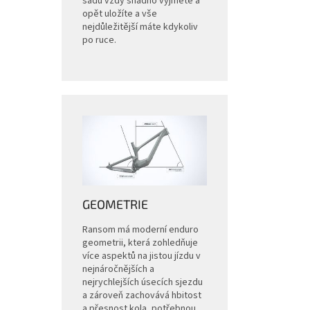
sadu vždy snadno vyjmete a
opět uložíte a vše
nejdůležitější máte kdykoliv
po ruce.
GEOMETRIE
Ransom má moderní enduro
geometrii, která zohledňuje
více aspektů na jistou jízdu v
nejnáročnějších a
nejrychlejších úsecích sjezdu
a zároveň zachovává hbitost
a přesnost kola, potřebnou