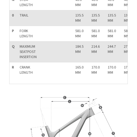
LENGTH
MM
MM
MM
MM
0
TRAIL
135.5
135.5
135.5
135.5
MM
MM
MM
MM
P
FORK
581.0
581.0
581.0
581.0
LENGTH
MM
MM
MM
MM
Q
MAXIMUM
184.5
214.6
244.7
274.6
SEATPOST
MM
MM
MM
MM
INSERTION
R
CRANK
165.0
170.0
170.0
170.0
LENGTH
MM
MM
MM
MM