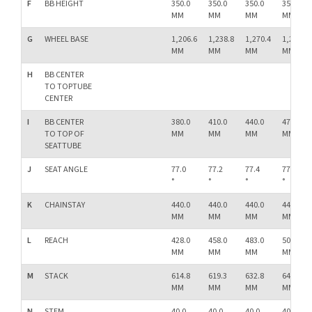
F
BB HEIGHT
350.0
350.0
350.0
350.0
MM
MM
MM
MM
G
WHEEL BASE
1,206.6
1,238.8
1,270.4
1,299.8
MM
MM
MM
MM
H
BB CENTER
TO TOPTUBE
CENTER
I
BB CENTER
380.0
410.0
440.0
470.0
TO TOP OF
MM
MM
MM
MM
SEATTUBE
J
SEAT ANGLE
77.0
77.2
77.4
77.6
°
°
°
°
K
CHAINSTAY
440.0
440.0
440.0
440.0
MM
MM
MM
MM
L
REACH
428.0
458.0
483.0
508.0
MM
MM
MM
MM
M
STACK
614.8
619.3
632.8
641.7
MM
MM
MM
MM
N
STEM
40.0
40.0
40.0
40.0