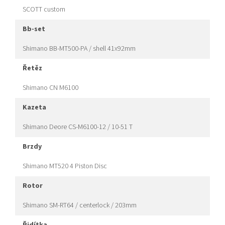
SCOTT custom
bb-set
Shimano BB-MT500-PA / shell 41x92mm
řetěz
Shimano CN M6100
kazeta
Shimano Deore CS-M6100-12 / 10-51 T
brzdy
Shimano MT520 4 Piston Disc
rotor
Shimano SM-RT64 / centerlock / 203mm