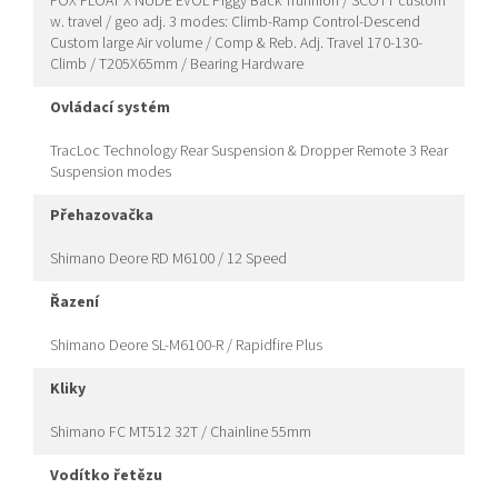
FOX FLOAT X NUDE EVOL Piggy Back Trunnion / SCOTT custom
w. travel / geo adj. 3 modes: Climb-Ramp Control-Descend
Custom large Air volume / Comp & Reb. Adj. Travel 170-130-
Climb / T205X65mm / Bearing Hardware
ovládací systém
TracLoc Technology Rear Suspension & Dropper Remote 3 Rear
Suspension modes
přehazovačka
Shimano Deore RD M6100 / 12 Speed
řazení
Shimano Deore SL-M6100-R / Rapidfire Plus
kliky
Shimano FC MT512 32T / Chainline 55mm
vodítko řetězu