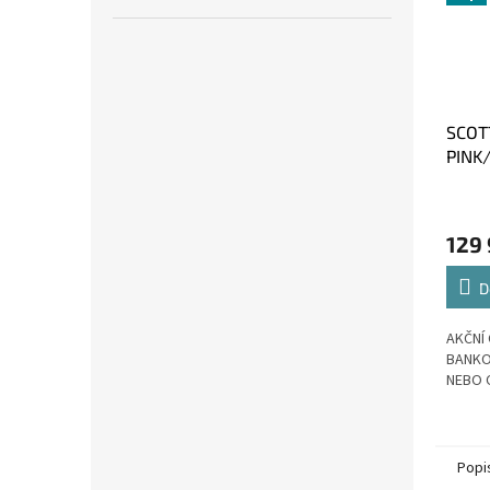
SCOTT
PINK
S
129
D
AKČNÍ 
BANKO
NEBO 
Popi