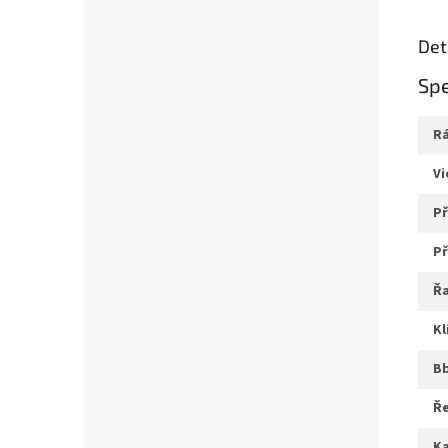
Det
Spe
v
ř
k
b
ř