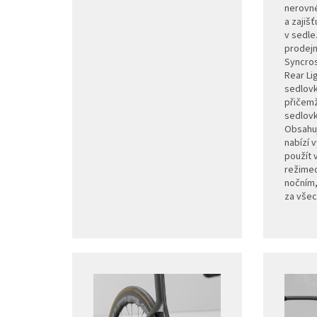
nerovn
a zajiš
v sedle
prodejn
Syncros
Rear Li
sedlovk
přičemž
sedlovk
Obsahuj
nabízí v
použít 
režimec
nočním,
za všec