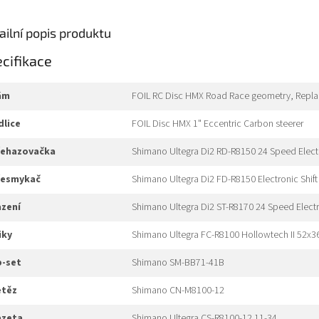
ailní popis produktu
cifikace
rám
FOIL RC Disc HMX Road Race geometry, Replace
idlice
FOIL Disc HMX 1" Eccentric Carbon steerer
přehazovačka
Shimano Ultegra Di2 RD-R8150 24 Speed Electr
přesmykač
Shimano Ultegra Di2 FD-R8150 Electronic Shif
azení
Shimano Ultegra Di2 ST-R8170 24 Speed Electr
liky
Shimano Ultegra FC-R8100 Hollowtech II 52x3
b-set
Shimano SM-BB71-41B
etěz
Shimano CN-M8100-12
kazeta
Shimano Ultegra CS-R8100-12 11-34