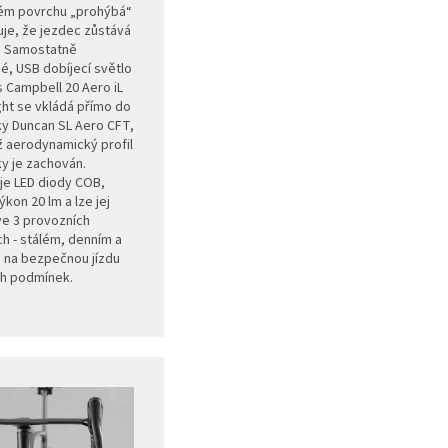
ém povrchu „prohýbá“
ťuje, že jezdec zůstává
. Samostatně
é, USB dobíjecí světlo
 Campbell 20 Aero iL
ght se vkládá přímo do
y Duncan SL Aero CFT,
 aerodynamický profil
y je zachován.
e LED diody COB,
ýkon 20 lm a lze jej
ve 3 provozních
h - stálém, denním a
 na bezpečnou jízdu
h podmínek.