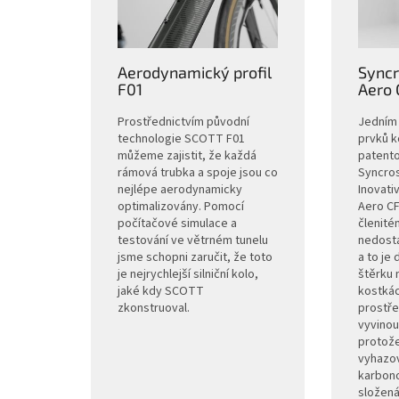
Aerodynamický profil
Syncr
F01
Aero 
Prostřednictvím původní
Jedním 
technologie SCOTT F01
prvků k
můžeme zajistit, že každá
patent
rámová trubka a spoje jsou co
Syncros
nejlépe aerodynamicky
Inovati
optimalizovány. Pomocí
Aero CFT
počítačové simulace a
členité
testování ve větrném tunelu
nedosta
jsme schopni zaručit, že toto
a to je 
je nejrychlejší silniční kolo,
štěrku 
jaké kdy SCOTT
kostká
zkonstruoval.
prostře
vyvinou
protož
vyhazov
karbono
složená