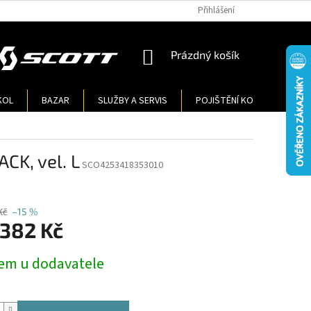
Přihlášení
NÁKUPNÍ
Prázdný košík
KOŠÍK
KOL
BAZAR
SLUŽBY A SERVIS
POJIŠTĚNÍ KOL
KONT
CK, vel. L
SCO4253418353010
Kč
–15 %
 382 Kč
em u dodavatele