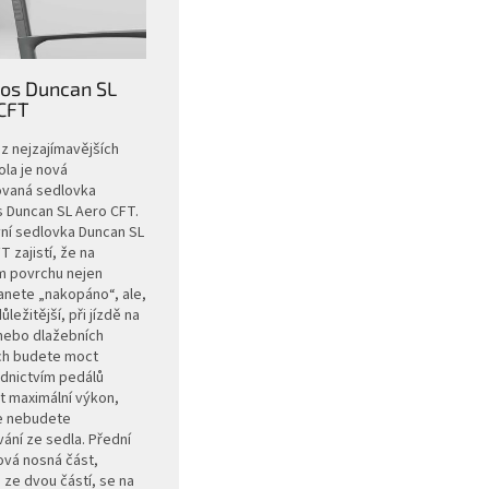
os Duncan SL
CFT
z nejzajímavějších
ola je nová
ovaná sedlovka
 Duncan SL Aero CFT.
vní sedlovka Duncan SL
 zajistí, že na
m povrchu nejen
nete „nakopáno“, ale,
důležitější, při jízdě na
nebo dlažebních
ch budete moct
dnictvím pedálů
t maximální výkon,
e nebudete
ání ze sedla. Přední
vá nosná část,
 ze dvou částí, se na