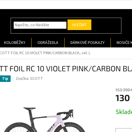
HLEDAT
KOLOBĚŽKY
ODRÁŽEDLA
DÁRKOVÉ POUKAZY
NOSIČE 
COTT FOIL RC 10 VIOLET PINK/CARBON BLACK, vel. L
TT FOIL RC 10 VIOLET PINK/CARBON BLA
Značka:
SCOTT
Tip
153 390 
130
Měrná
Sklad
cena: