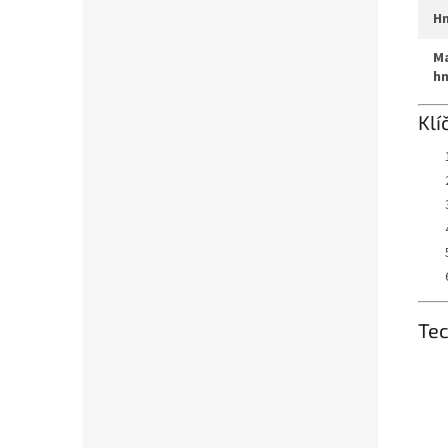
max. systémová
h
Klí
Tec