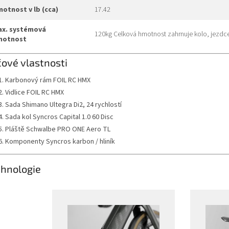
hmotnost v lb (cca)
17.42
120kg Celková hmotnost zahrnuje kolo, jezdce
motnost
čové vlastnosti
Karbonový rám FOIL RC HMX
Vidlice FOIL RC HMX
Sada Shimano Ultegra Di2, 24 rychlostí
Sada kol Syncros Capital 1.0 60 Disc
Pláště Schwalbe PRO ONE Aero TL
Komponenty Syncros karbon / hliník
hnologie