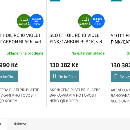
Z
Z
153 390
153 390
Kč
Kč
ZDARMA ČR
D
ZDARMA ČR
D
–15 %
–15 %
A
A
 FOIL RC 10 VIOLET
SCOTT FOIL RC 10 VIOLET
SCOTT FO
R
R
/CARBON BLACK, vel.
PINK/CARBON BLACK, vel.
PINK/CAR
M
M
M
XS
A
A
Skladem na prodejně
Na externím skladě
S
 990 Kč
130 382 Kč
130 38
o košíku
Do košíku
Do ko
CENA PLATÍ PŘI PLATBĚ
AKČNÍ CENA PLATÍ PŘI PLATBĚ
AKČNÍ CENA
VKAMI V HOTOVOSTI
BANKOVKAMI V HOTOVOSTI
BANKOVKA
QR KÓDEM
NEBO QR KÓDEM
NEBO QR 
s
Diskuze