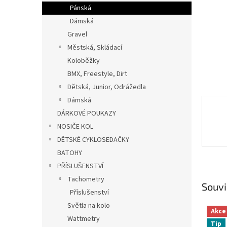
n
Pánská
e
Dámská
l
Gravel
Městská, Skládací
Koloběžky
BMX, Freestyle, Dirt
Dětská, Junior, Odrážedla
Dámská
DÁRKOVÉ POUKAZY
NOSIČE KOL
DĚTSKÉ CYKLOSEDAČKY
BATOHY
PŘÍSLUŠENSTVÍ
Tachometry
Souvi
Příslušenství
Světla na kolo
Akce
Wattmetry
Tip