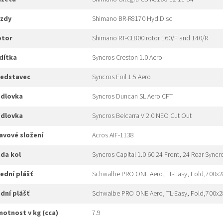
rzdy
Shimano BR-R8170 Hyd.Disc
rotor
Shimano RT-CL800 rotor 160/F and 140/R
idítka
Syncros Creston 1.0 Aero
představec
Syncros Foil 1.5 Aero
edlovka
Syncros Duncan SL Aero CFT
edlovka
Syncros Belcarra V 2.0 NEO Cut Out
hlavové složení
Acros AIF-1138
ada kol
Syncros Capital 1.0 60 24 Front, 24 Rear Syncr
řední plášť
Schwalbe PRO ONE Aero, TL-Easy, Fold,700x
adní plášť
Schwalbe PRO ONE Aero, TL-Easy, Fold,700x
hmotnost v kg (cca)
7.9