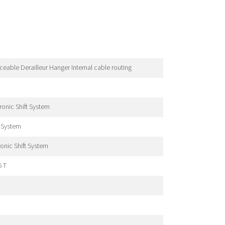
able Derailleur Hanger Internal cable routing
onic Shift System
t System
onic Shift System
6 T