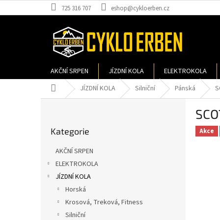
Přejít
725 316 707
eshop@cykloerben.cz
na
obsah
AKČNÍ SRPEN
JÍZDNÍ KOLA
ELEKTROKOLA
Domů
JÍZDNÍ KOLA
Silniční
Pánská
S
P
SCO
o
Přeskočit
s
Kategorie
kategorie
Akce
t
r
AKČNÍ SRPEN
a
ELEKTROKOLA
n
JÍZDNÍ KOLA
n
í
Horská
p
Krosová, Treková, Fitness
a
Silniční