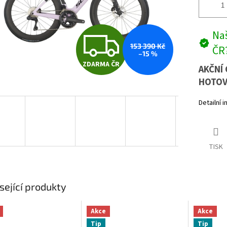
Z
Naš
153 390 Kč
ČR
–15 %
ZDARMA ČR
D
AKČNÍ 
HOTOV
Detailní 
A
R
TISK
M
sející produkty
A
Akce
Akce
Tip
Tip