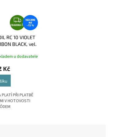
Z
153 390
Kč
ZDARMA ČR
D
–15 %
A
IL RC 10 VIOLET
R
BON BLACK, vel.
M
A
kladem u dodavatele
2 Kč
šíku
 PLATÍ PŘI PLATBĚ
MI V HOTOVOSTI
KÓDEM