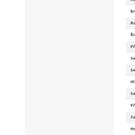
b
ř
s
s
s
p
z