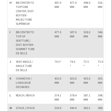
H
BB CENTER TO
447.0
477.0
498.0
516.0
TOPTUBE
MM
MM
MM
MM
CENTER / DIST.
BOITIER -
MILIEU TUBE
SUPÉRIEUR
I
BB CENTER TO
477.0
507.0
528.0
546.0
TOP OF
MM
MM
MM
MM
SEATTUBE /
DIST. BOITIER -
SOMMET TUBE
DE SELLE
J
SEAT ANGLE /
74.5 °
74.0
73.5
73.0
ANGLE TUBE
°
°
°
DE SELLE
K
CHAINSTAY /
425.0
425.0
425.0
425.0
LONGUEUR
MM
MM
MM
MM
DES BASES
L
REACH / REACH
374.1
378.4
387.1
398.2
MM
MM
MM
MM
M
STACK / STACK
519.0
544.4
565.3
589.9