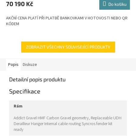
M
70 190 Kč
Do košíku
A
AKČNÍ CENA PLATÍ PŘI PLATBĚ BANKOVKAMI V HOTOVOSTI NEBO QR
KÓDEM
ZOBRAZIT VŠECHNY SOUVISEJÍCÍ PRODUKTY
Popis
Diskuze
Detailní popis produktu
Specifikace
rám
Addict Gravel HMF Carbon Gravel geometry, Replaceable UDH
Derailleur Hanger Internal cable routing Syncros fender kit
ready