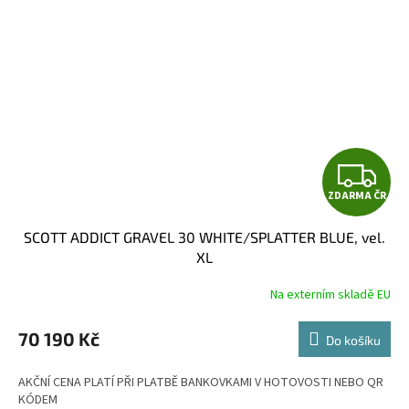
Z
ZDARMA ČR
D
SCOTT ADDICT GRAVEL 30 WHITE/SPLATTER BLUE, vel.
A
XL
R
Na externím skladě EU
M
70 190 Kč
Do košíku
A
AKČNÍ CENA PLATÍ PŘI PLATBĚ BANKOVKAMI V HOTOVOSTI NEBO QR
KÓDEM