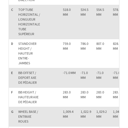
DIRECTION
C
TOP TUBE
518.0
534.5
554.5
578.5
HORIZONTAL /
MM
MM
MM
MM
LONGUEUR
HORIZONTALE
TUBE
SUPÉRIEUR
D
STANDOVER
759.0
786.0
807.0
828.0
HEIGHT /
MM
MM
MM
MM
HAUTEUR
ENTRE-
JAMBES
E
BB OFFSET /
-71.0 MM
-71.0
-71.0
-71.0
DEPORT AXE
MM
MM
MM
DE PÉDALIER
F
BB HEIGHT /
283.0
283.0
283.0
283.0
HAUTEUR AXE
MM
MM
MM
MM
DE PÉDALIER
G
WHEEL BASE /
1,009.4
1,022.9
1,029.2
1,048.7
ENTRAXE
MM
MM
MM
MM
ROUES