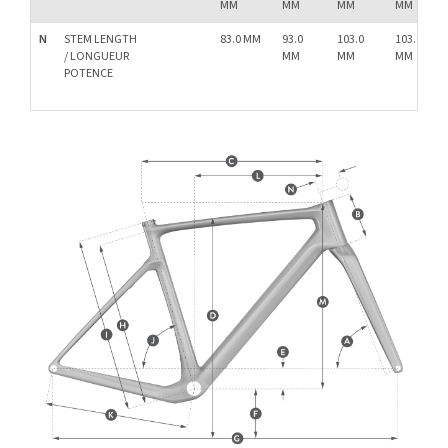
MM
MM
MM
MM
N
STEM LENGTH
83.0 MM
93.0
103.0
103.0
/ LONGUEUR
MM
MM
MM
POTENCE