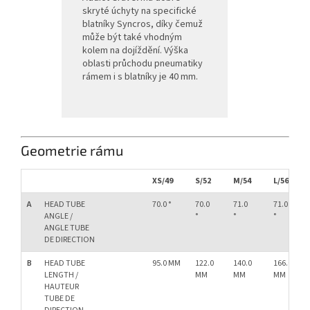
skryté úchyty na specifické
blatníky Syncros, díky čemuž
může být také vhodným
kolem na dojíždění. Výška
oblasti průchodu pneumatiky
rámem i s blatníky je 40 mm.
Geometrie rámu
XS/49
S/52
M/54
L/56
A
HEAD TUBE
70.0 °
70.0
71.0
71.0
ANGLE /
°
°
°
ANGLE TUBE
DE DIRECTION
B
HEAD TUBE
95.0 MM
122.0
140.0
166.0
LENGTH /
MM
MM
MM
HAUTEUR
TUBE DE