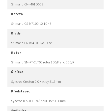
Shimano CN-M6100-12
kazeta
Shimano CS-M7100-12 10-45
brzdy
Shimano BR-RX410 Hyd. Disc
rotor
Shimano SM-RT-CL700 rotor 160/F and 160/R
řidítka
Syncros Creston 2.0 X Alloy 31.8mm
představec
Syncros RR2.0 1 1/4", four Bolt 31.8mm
sedlovka