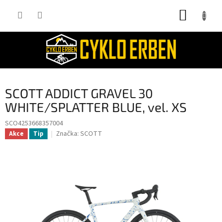
Přejít
NÁKUP
na
obsah
KOŠÍK
SCOTT ADDICT GRAVEL 30
WHITE/SPLATTER BLUE, vel. XS
SCO4253668357004
Značka:
SCOTT
Akce
Tip