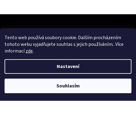
Z
á
p
a
Kontakt
Tento web používá soubory cookie. Dalším procházením
t
tohoto webu vyjadřujete souhlas s jejich používáním.. Více
eshop
@
cykloerben.cz
í
informací
zde
.
725 316 707
Nastavení
Cyklo Erben
cykloerben
Souhlasím
Informace pro vás
Jak nakupovat
Obchodní podmínky
Podmínky ochrany osobních údajů
KONTAKTY