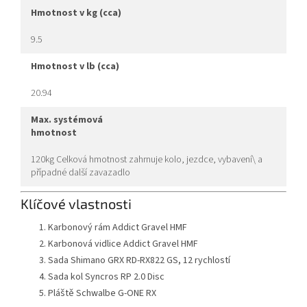
hmotnost v kg (cca)
9.5
hmotnost v lb (cca)
20.94
max. systémová
hmotnost
120kg Celková hmotnost zahrnuje kolo, jezdce, vybavení\ a
případné další zavazadlo
Klíčové vlastnosti
Karbonový rám Addict Gravel HMF
Karbonová vidlice Addict Gravel HMF
Sada Shimano GRX RD-RX822 GS, 12 rychlostí
Sada kol Syncros RP 2.0 Disc
Pláště Schwalbe G-ONE RX