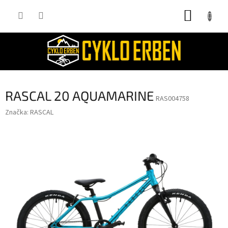
Přejít
NÁKUP
na
obsah
KOŠÍK
RASCAL 20 AQUAMARINE
RAS004758
Značka:
RASCAL