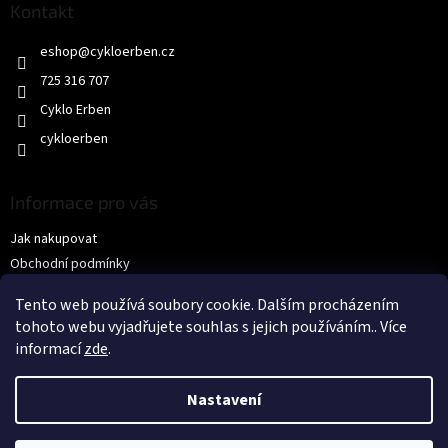
a
Kontakt
t
eshop
@
cykloerben.cz
í
725 316 707
Cyklo Erben
cykloerben
Informace pro vás
Jak nakupovat
Obchodní podmínky
Podmínky ochrany osobních údajů
Tento web používá soubory cookie. Dalším procházením
KONTAKTY
tohoto webu vyjadřujete souhlas s jejich používáním.. Více
informací
zde
.
Nastavení