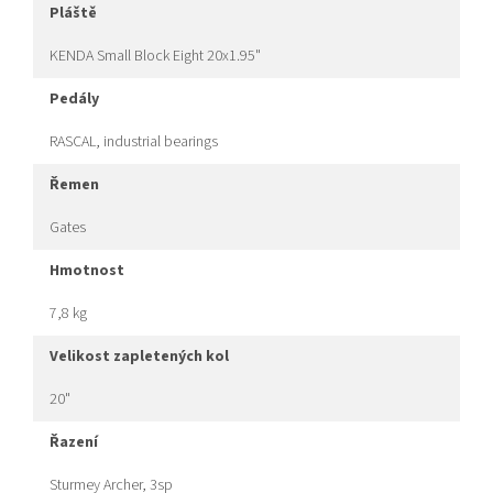
pláště
KENDA Small Block Eight 20x1.95"
pedály
RASCAL, industrial bearings
řemen
Gates
hmotnost
7,8 kg
velikost zapletených kol
20"
řazení
Sturmey Archer, 3sp