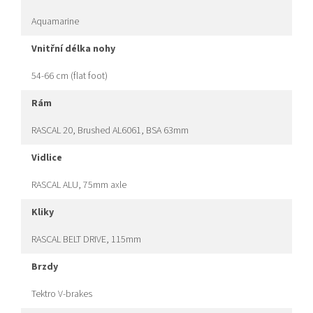
Aquamarine
vnitřní délka nohy
54-66 cm (flat foot)
rám
RASCAL 20, Brushed AL6061, BSA 63mm
vidlice
RASCAL ALU, 75mm axle
kliky
RASCAL BELT DRIVE, 115mm
brzdy
Tektro V-brakes