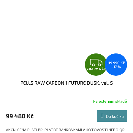
Z
119 990 Kč
–17 %
ZDARMA ČR
D
PELLS RAW CARBON 1 FUTURE DUSK, vel. S
A
R
Na externím skladě
M
99 480 Kč
Do košíku
A
AKČNÍ CENA PLATÍ PŘI PLATBĚ BANKOVKAMI V HOTOVOSTI NEBO QR