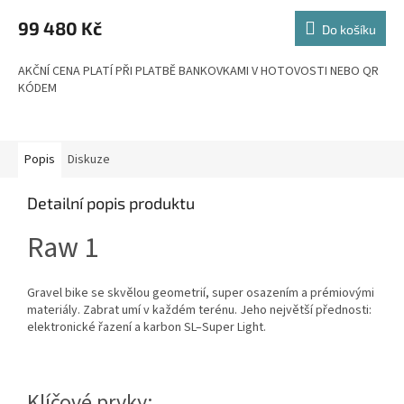
M
99 480 Kč
Do košíku
A
AKČNÍ CENA PLATÍ PŘI PLATBĚ BANKOVKAMI V HOTOVOSTI NEBO QR
KÓDEM
Popis
Diskuze
Detailní popis produktu
Raw 1
Gravel bike se skvělou geometrií, super osazením a prémiovými
materiály. Zabrat umí v každém terénu. Jeho největší přednosti:
elektronické řazení a karbon SL–Super Light.
Klíčové prvky: