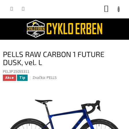
Přejít
NÁKUP
na
obsah
KOŠÍK
PELLS RAW CARBON 1 FUTURE
DUSK, vel. L
PEL3P25055311
Značka:
PELLS
Akce
Tip