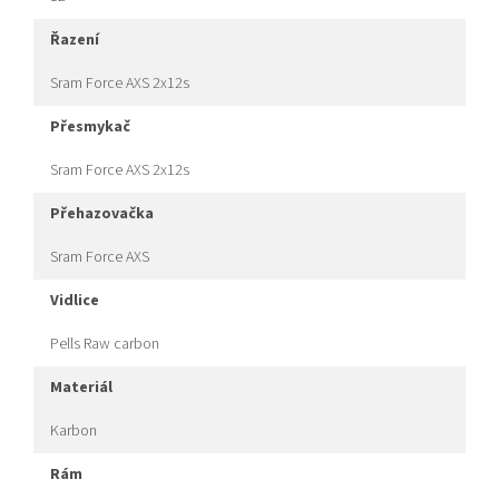
řazení
Sram Force AXS 2x12s
přesmykač
Sram Force AXS 2x12s
přehazovačka
Sram Force AXS
vidlice
Pells Raw carbon
materiál
Karbon
rám