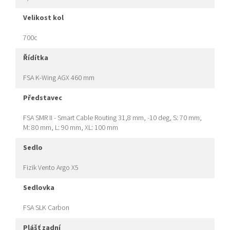
velikost kol
700c
řídítka
FSA K-Wing AGX 460 mm
představec
FSA SMR II - Smart Cable Routing 31,8 mm, -10 deg, S: 70 mm,
M: 80 mm, L: 90 mm, XL: 100 mm
sedlo
Fizik Vento Argo X5
sedlovka
FSA SLK Carbon
plášť zadní