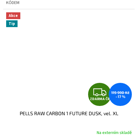
KÓDEM
Akce
Tip
Z
119 990 Kč
–17 %
ZDARMA ČR
D
PELLS RAW CARBON 1 FUTURE DUSK, vel. XL
A
R
Na externím skladě