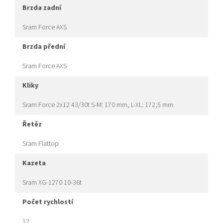
brzda zadní
Sram Force AXS
brzda přední
Sram Force AXS
kliky
Sram Force 2x12 43/30t S-M: 170 mm, L-XL: 172,5 mm
řetěz
Sram Flattop
kazeta
Sram XG-1270 10-36t
počet rychlostí
12