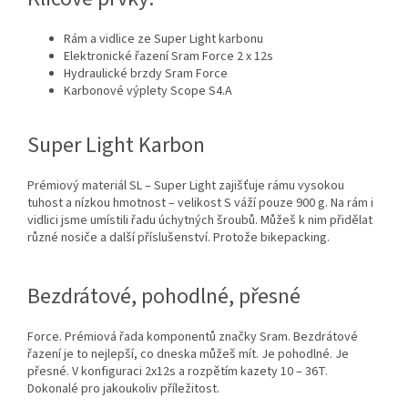
Rám a vidlice ze Super Light karbonu
Elektronické řazení Sram Force 2 x 12s
Hydraulické brzdy Sram Force
Karbonové výplety Scope S4.A
Super Light Karbon
Prémiový materiál SL – Super Light zajišťuje rámu vysokou
tuhost a nízkou hmotnost – velikost S váží pouze 900 g. Na rám i
vidlici jsme umístili řadu úchytných šroubů. Můžeš k nim přidělat
různé nosiče a další příslušenství. Protože bikepacking.
Bezdrátové, pohodlné, přesné
Force. Prémiová řada komponentů značky Sram. Bezdrátové
řazení je to nejlepší, co dneska můžeš mít. Je pohodlné. Je
přesné. V konfiguraci 2x12s a rozpětím kazety 10 – 36T.
Dokonalé pro jakoukoliv příležitost.