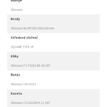
náboje
Shimano
brzdy
Shimano BL-MT200 160/160 mm
středové složení
SQUARE TYPE VP
kliky
Shimano FC-T3010 48-36-26T
řetěz
Shimano CN-HG53
kazeta
Shimano CS-HG200-9 11-36T