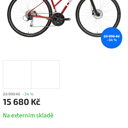
23 990 Kč
–34 %
23 990 Kč
–34 %
15 680 Kč
Měrná
Na externím skladě
cena: