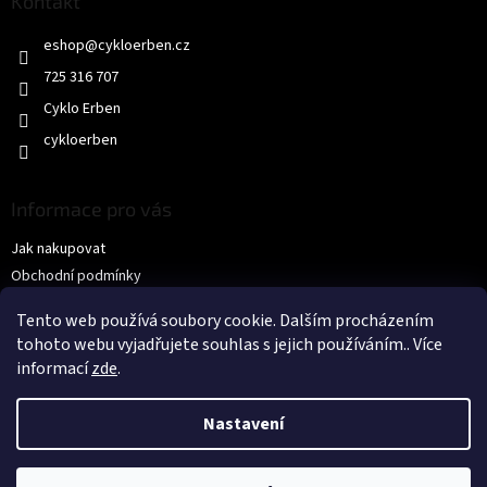
a
Kontakt
t
eshop
@
cykloerben.cz
í
725 316 707
Cyklo Erben
cykloerben
Informace pro vás
Jak nakupovat
Obchodní podmínky
Podmínky ochrany osobních údajů
Tento web používá soubory cookie. Dalším procházením
KONTAKTY
tohoto webu vyjadřujete souhlas s jejich používáním.. Více
informací
zde
.
Nastavení