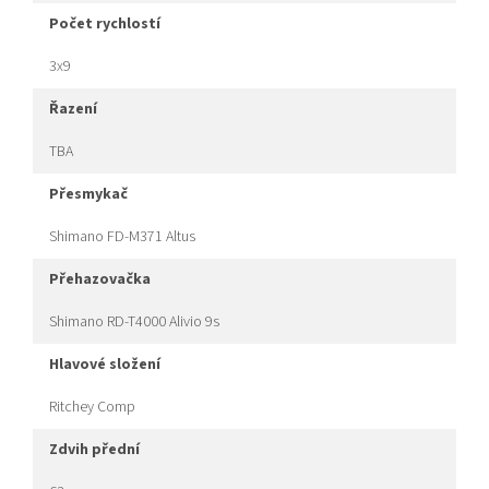
počet rychlostí
3x9
řazení
TBA
přesmykač
Shimano FD-M371 Altus
přehazovačka
Shimano RD-T4000 Alivio 9s
hlavové složení
Ritchey Comp
zdvih přední