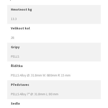
hmotnost kg
13.3
velikost kol
28
gripy
PELLS
řídítka
PELLS Alloy Ø: 31.8mm W: 680mm R: 15 mm
představec
PELLS Alloy 7° Ø: 31.8mm L: 80 mm
sedlo