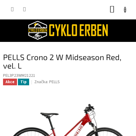
Přejít
NÁKUP
na
obsah
KOŠÍK
PELLS Crono 2 W Midseason Red,
vel. L
PEL3P23WM21221
Značka:
PELLS
Akce
Tip