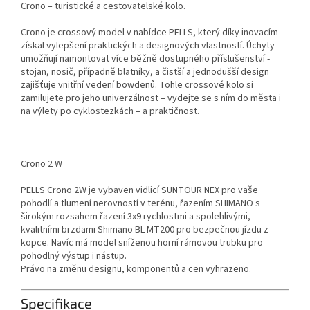
Crono – turistické a cestovatelské kolo.
Crono je crossový model v nabídce PELLS, který díky inovacím
získal vylepšení praktických a designových vlastností. Úchyty
umožňují namontovat více běžně dostupného příslušenství -
stojan, nosič, případně blatníky, a čistší a jednodušší design
zajišťuje vnitřní vedení bowdenů. Tohle crossové kolo si
zamilujete pro jeho univerzálnost – vydejte se s ním do města i
na výlety po cyklostezkách – a praktičnost.
Crono 2 W
PELLS Crono 2W je vybaven vidlicí SUNTOUR NEX pro vaše
pohodlí a tlumení nerovností v terénu, řazením SHIMANO s
širokým rozsahem řazení 3x9 rychlostmi a spolehlivými,
kvalitními brzdami Shimano BL-MT200 pro bezpečnou jízdu z
kopce. Navíc má model sníženou horní rámovou trubku pro
pohodlný výstup i nástup.
Právo na změnu designu, komponentů a cen vyhrazeno.
Specifikace