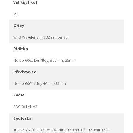
velikost kol
29
gripy
WTB Wavelength, 132mm Length
řídítka
Norco 6061 DB Alloy, 800mm, 25mm
představec
Norco 6061 Alloy 40mm/35mm
sedlo
SDG Bel Air V3
sedlovka
TranzX YSI34 Dropper, 34.9mm, 150mm (S) - 170mm (M) -