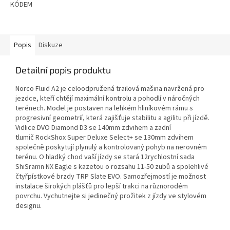
KÓDEM
Popis
Diskuze
Detailní popis produktu
Norco Fluid A2 je celoodpružená trailová mašina navržená pro
jezdce, kteří chtějí maximální kontrolu a pohodlí v náročných
terénech. Model je postaven na lehkém hliníkovém rámu s
progresivní geometrií, která zajišťuje stabilitu a agilitu při jízdě.
Vidlice DVO Diamond D3 se 140mm zdvihem a zadní
tlumič RockShox Super Deluxe Select+ se 130mm zdvihem
společně poskytují plynulý a kontrolovaný pohyb na nerovném
terénu. O hladký chod vaší jízdy se stará 12rychlostní sada
ShiSramn NX Eagle s kazetou o rozsahu 11-50 zubů a spolehlivé
čtyřpístkové brzdy TRP Slate EVO. Samozřejmostí je možnost
instalace širokých plášťů pro lepší trakci na různorodém
povrchu. Vychutnejte si jedinečný prožitek z jízdy ve stylovém
designu.