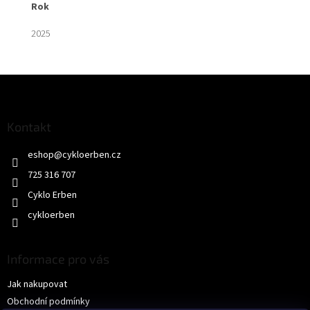
rok
2025
Z
á
p
a
Kontakt
t
eshop
@
cykloerben.cz
í
725 316 707
Cyklo Erben
cykloerben
Informace pro vás
Jak nakupovat
Obchodní podmínky