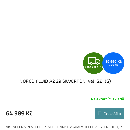
Z
89 990 Kč
–27 %
ZDARMA ČR
D
NORCO FLUID A2 29 SILVERTON, vel. SZ1 (S)
A
R
Na externím skladě
M
64 989 Kč
Do košíku
A
AKČNÍ CENA PLATÍ PŘI PLATBĚ BANKOVKAMI V HOTOVOSTI NEBO QR