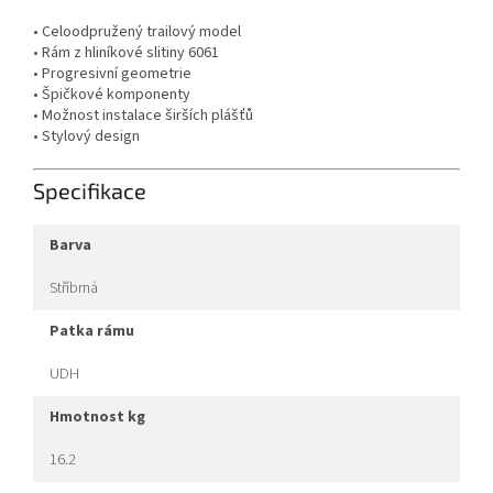
• Celoodpružený trailový model
• Rám z hliníkové slitiny 6061
• Progresivní geometrie
• Špičkové komponenty
• Možnost instalace širších plášťů
• Stylový design
Specifikace
barva
Stříbrná
patka rámu
UDH
hmotnost kg
16.2