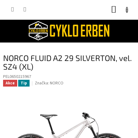
Přejít
NÁKUP
na
obsah
KOŠÍK
NORCO FLUID A2 29 SILVERTON, vel.
SZ4 (XL)
PEL0650215967
Značka:
NORCO
Akce
Tip