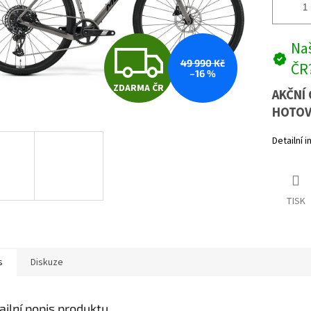
Z
Naš
49 990 Kč
ČR
–16 %
ZDARMA ČR
D
AKČNÍ 
HOTOV
Detailní 
A
R
TISK
M
s
Diskuze
A
ailní popis produktu