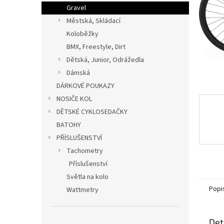
n
Gravel
e
Městská, Skládací
l
Koloběžky
BMX, Freestyle, Dirt
Dětská, Junior, Odrážedla
Dámská
DÁRKOVÉ POUKAZY
NOSIČE KOL
DĚTSKÉ CYKLOSEDAČKY
BATOHY
PŘÍSLUŠENSTVÍ
Tachometry
Příslušenství
Světla na kolo
Popi
Wattmetry
Det