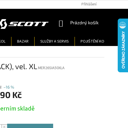
Přihlášení
NÁKUPNÍ
Prázdný košík
KOŠÍK
KOL
BAZAR
SLUŽBY A SERVIS
POJIŠTĚNÍ KOL
KONT
), vel. XL
MER26SIA50XLA
č
–16 %
990 Kč
terním skladě