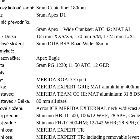
ní:
Sram Centerline; 180mm
ový kotouč zadní:
Sram Apex D1
z:
nič převodníku:
Sram Apex 1 Wide Crankset; ATC 42; MAT AL
:
165 mm-XXS/XS, 170 mm-S/M, 172.5 mm-L/XL
y / Délka
Sram DUB BSA Road Wide; 68mm
dové složení
smykač:
Apex Eagle
azovačka:
Sram PG-1230; 11-50 ATC; 12 GER
ta:
ly:
MERIDA ROAD Expert
y:
MERIDA EXPERT GRII; MAT aluminium; 400mm 
tka:
MERIDA TEAM CC III; MAT aluminium; 31.8 DS
stavec:
80 mm all sizes
stavec / Délka:
Acros ICR MERIDA EXTERNAL neck w/diecast sp
ové složení:
Shimano HB-TC500; 100x12 WHF; 28 SPH; Cente
j přední:
Shimano FH-TC500-HM; 12-142 WHR; 28 SPH; Ce
j zadní:
MERIDA EXPERT TR
ní osa:
MERIDA EXPERT TR; including removable lever; 
ní osa: