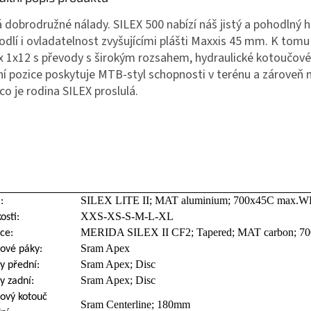
 dobrodružné nálady. SILEX 500 nabízí náš jistý a pohodlný hl
odlí i ovladatelnost zvyšujícími plášti Maxxis 45 mm. K tomu
x 1x12 s převody s širokým rozsahem, hydraulické kotoučové
dní pozice poskytuje MTB-styl schopnosti v terénu a zároveň 
co je rodina SILEX proslulá.
SILEX LITE II; MAT aluminium; 700x45C max.
:
XXS-XS-S-M-L-XL
osti:
MERIDA SILEX II CF2; Tapered; MAT carbon; 
ice:
Sram Apex
ové páky:
Sram Apex; Disc
y přední:
Sram Apex; Disc
y zadní:
ový kotouč
Sram Centerline; 180mm