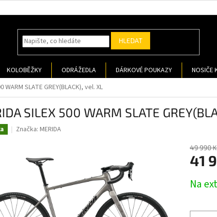
HLEDAT
KOLOBĚŽKY
ODRÁŽEDLA
DÁRKOVÉ POUKAZY
NOSIČE 
00 WARM SLATE GREY(BLACK), vel. XL
IDA SILEX 500 WARM SLATE GREY(BLACK
Značka:
MERIDA
ka
49 990 K
41 
Měrná
Na ex
cena: