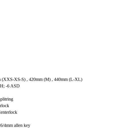
(XXS-XS-S) , 420mm (M) , 440mm (L-XL)
H; -6 ASD
litring
rlock
nterlock
6/4mm allen key