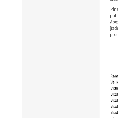
Plná
poh
Ape
jíz
pro 
Rám
Velik
Vidl
Brzd
Brzd
Brzd
Brzd