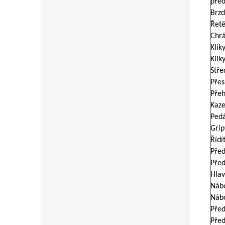
před
Brzd
Řetě
Chrá
Kliky
Klik
Stře
Pře
Přeh
Kaze
Pedá
Grip
Řídí
Před
Před
Hlav
Nábo
Nábo
Před
Před