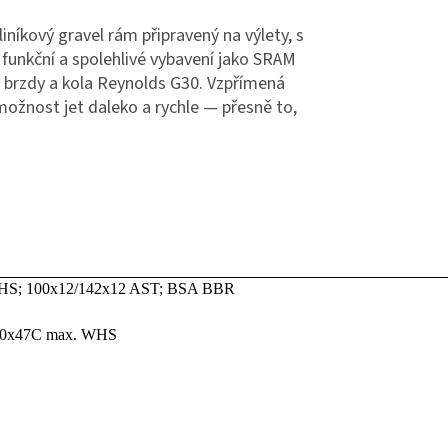
iníkový gravel rám připravený na výlety, s
 funkční a spolehlivé vybavení jako SRAM
 brzdy a kola Reynolds G30. Vzpřímená
možnost jet daleko a rychle — přesně to,
WHS; 100x12/142x12 AST; BSA BBR
700x47C max. WHS