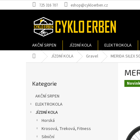
Přejít
725 316 707
eshop@cykloerben.cz
na
obsah
AKČNÍ SRPEN
JÍZDNÍ KOLA
ELEKTROKOLA
Domů
JÍZDNÍ KOLA
Gravel
MERIDA SILEX 5
P
MER
o
Přeskočit
s
Kategorie
kategorie
Novin
t
r
AKČNÍ SRPEN
a
ELEKTROKOLA
n
JÍZDNÍ KOLA
n
í
Horská
p
Krosová, Treková, Fitness
a
Silniční