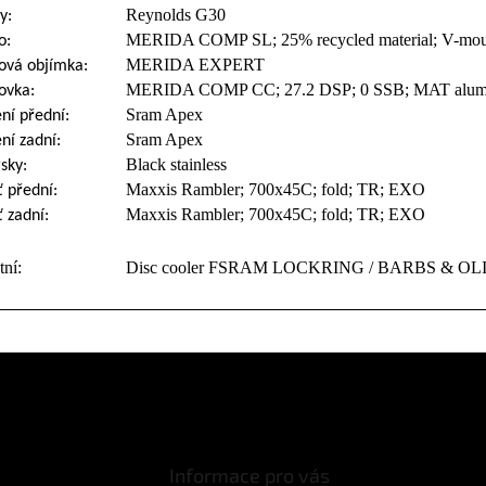
Reynolds G30
y:
MERIDA COMP SL; 25% recycled material; V-mou
o:
MERIDA EXPERT
ová objímka:
MERIDA COMP CC; 27.2 DSP; 0 SSB; MAT alum
ovka:
Sram Apex
ní přední:
Sram Apex
ní zadní:
Black stainless
sky:
Maxxis Rambler; 700x45C; fold; TR; EXO
ť přední:
Maxxis Rambler; 700x45C; fold; TR; EXO
ť zadní:
tní:
Disc cooler FSRAM LOCKRING / BARBS & OLIVES
Informace pro vás