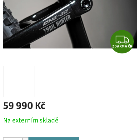
Z
ZDARMA ČR
D
A
R
M
A
59 990 Kč
Měrná
Na externím skladě
cena: