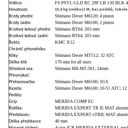
FS PSYL GLD RC 29F LB 130 BLK 4
Vidlice:
15,5 kg (velikost M, bez pedálů, tubele
Hmotnost:
Shimano Deore M6120; 4 piston
Brzdy přední:
Shimano Deore M6100; 2 piston
Brzdy zadní:
Shimano RT64; 203 mm
Brzdový kotouč přední:
Shimano RT64; 203 mm
Brzdový kotouč zadní:
KMC X12
Řetěz:
Chránič převodníku:
Shimano Deore MT512; 32 ATC
Kliky:
170 mm for all sizes
Délka klik
Shimano BB-MT-501; 24mm
Středová osa
Přesmykač:
Shimano Deore M6100; SGS
Přehazovačka:
Shimano Deore M6100; 10-51 ATC; 1
Kazeta:
Pedály:
MERIDA COMP EC
Grip
MERIDA EXPERT TR II; MAT alumin
Řídítka:
MERIDA EXPERT eTRII; MAT alumin
Představec:
40 mm
Délka představce
Acros ICR MERIDA EXTERNAL neck; U