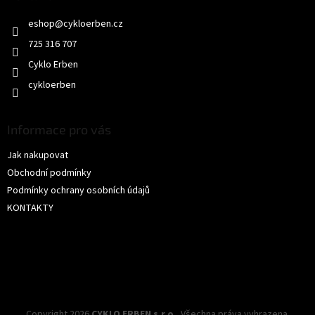
t
eshop
@
cykloerben.cz
í
725 316 707
Cyklo Erben
cykloerben
Informace pro vás
Jak nakupovat
Obchodní podmínky
Podmínky ochrany osobních údajů
KONTAKTY
Copyright 2026
CYKLO ERBEN s.r.o.
. Všechna práva vyhrazena.