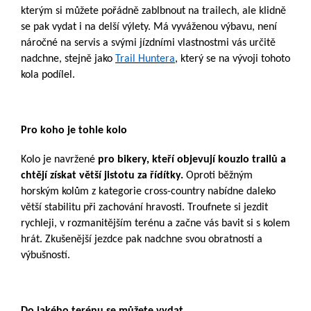
kterým si můžete pořádně zablbnout na trailech, ale klidně
se pak vydat i na delší výlety. Má vyváženou výbavu, není
náročné na servis a svými jízdními vlastnostmi vás určitě
nadchne, stejně jako
Trail Huntera
, který se na vývoji tohoto
kola podílel.
Pro koho je tohle kolo
Kolo je navržené
pro bikery, kteří objevují kouzlo trailů a
chtějí získat větší jistotu za řídítky.
Oproti běžným
horským kolům z kategorie cross-country nabídne daleko
větší stabilitu při zachování hravosti. Troufnete si jezdit
rychleji, v rozmanitějším terénu a začne vás bavit si s kolem
hrát. Zkušenější jezdce pak nadchne svou obratností a
výbušností.