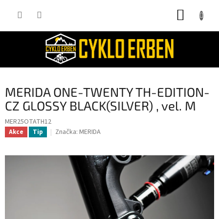
Přejít
NÁKUP
na
obsah
KOŠÍK
MERIDA ONE-TWENTY TH-EDITION-
CZ GLOSSY BLACK(SILVER) , vel. M
MER25OTATH12
Značka:
MERIDA
Akce
Tip