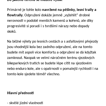
Do jakého terénu se můžete vydat
Primárně je tohle kolo
navržené na pěšinky, lesní traily a
flowtraily.
Odpružení dokáže jemně „vyžehlit“ drobné
nerovnosti v podobě menších kamenů a kořenů, ale díky
progresivitě si poradí i s tvrdšími nárazy nebo dopady
skoků.
Na běžné výlety po lesních cestách a s asfaltovými přejezdy
jsou vhodnější kola bez zadního odpružení, ale na tomto
budete mít aspoň více komfortu a odpružení se dá kdyžtak
zamknout. Naopak ve velmi náročném terénu sjezdových
bikeparkových tratích se budete lépe cítit na sjezdovém
nebo enduro kole, ale s opatrností v pomalejší rychlosti i na
tomto kole sjedete téměř všechno.
Hlavní přednosti
- skvělé jízdní vlastnosti