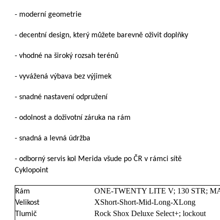
- moderní geometrie
- decentní design, který můžete barevně oživit doplňky
- vhodné na široký rozsah terénů
- vyvážená výbava bez výjimek
- snadné nastavení odpružení
- odolnost a doživotní záruka na rám
- snadná a levná údržba
- odborný servis kol Merida všude po ČR v rámci sítě
Cyklopoint
ONE-TWENTY LITE V; 130 STR; MAT 
Rám
XShort-Short-Mid-Long-XLong
Velikost
Rock Shox Deluxe Select+; lockout
Tlumič