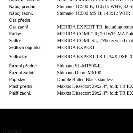
Hlavové složení:
Shimano TC500-B; 110x15 WHF; 32 SP
Náboj přední:
Shimano TC500-MS-B; 148x12 WHR; 3
Náboj zadní:
Osa přední
MERIDA EXPERT TR; including remove
Osa zadní
MERIDA COMP TR; 29 IWR; MAT aluminiu
Ráfky:
MERIDA COMP SL; 25% recycled mater
Sedlo:
MERIDA EXPERT
Sedlová objímka
MERIDA EXPERT TR II; 34.9 DSP; 0
Sedlovka:
Shimano SL-MT500-IL
Řazení přední:
Shimano Deore M6100
Řazení zadní:
Double Butted Black stainless
Paprsky:
Maxxis Dissector; 29x2.4"; fold; TR 
Plášť přední:
Maxxis Dissector; 29x2.4"; fold; TR 
Plášť zadní:
Z
á
p
a
Kontakt