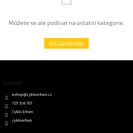
Můžete se ale podívat na ostatní kategorie.
ZPĚT DO OBCHODU
Z
á
p
a
Kontakt
t
eshop
@
cykloerben.cz
í
725 316 707
Cyklo Erben
cykloerben