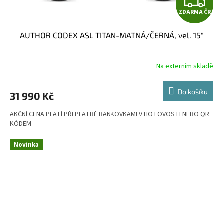
Z
ZDARMA ČR
D
AUTHOR CODEX ASL TITAN-MATNÁ/ČERNÁ, vel. 15"
A
R
Na externím skladě
M
Do košíku
31 990 Kč
A
AKČNÍ CENA PLATÍ PŘI PLATBĚ BANKOVKAMI V HOTOVOSTI NEBO QR
KÓDEM
Novinka