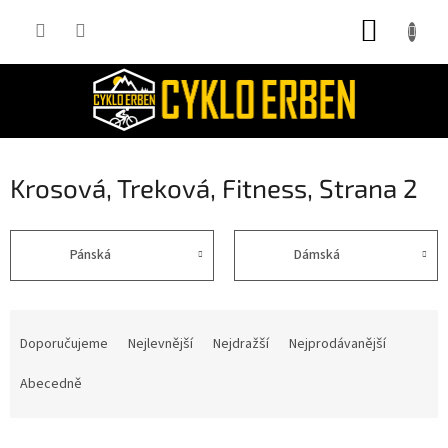
Přejít
NÁKUP
na
obsah
KOŠÍK
Krosová, Treková, Fitness
, Strana 2
Pánská
Dámská
Ř
a
Doporučujeme
Nejlevnější
Nejdražší
Nejprodávanější
z
e
Abecedně
n
í