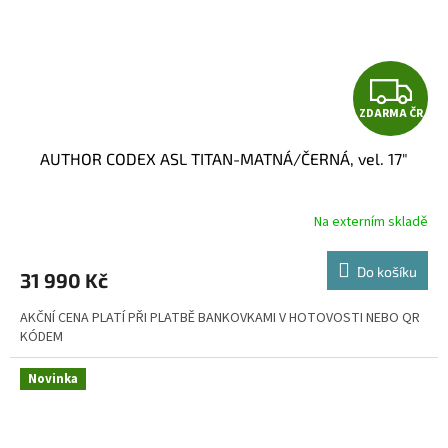
Z
ZDARMA ČR
D
AUTHOR CODEX ASL TITAN-MATNÁ/ČERNÁ, vel. 17"
A
R
Na externím skladě
M
Do košíku
31 990 Kč
A
AKČNÍ CENA PLATÍ PŘI PLATBĚ BANKOVKAMI V HOTOVOSTI NEBO QR
KÓDEM
Novinka