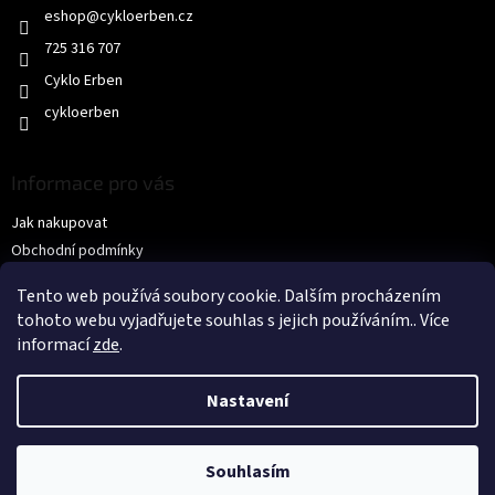
v
eshop
@
cykloerben.cz
í
k
y
725 316 707
v
Cyklo Erben
ý
p
cykloerben
i
s
u
Informace pro vás
Jak nakupovat
Obchodní podmínky
Podmínky ochrany osobních údajů
Tento web používá soubory cookie. Dalším procházením
KONTAKTY
tohoto webu vyjadřujete souhlas s jejich používáním.. Více
informací
zde
.
Nastavení
Souhlasím
Copyright 2026
CYKLO ERBEN s.r.o.
. Všechna práva vyhrazena.