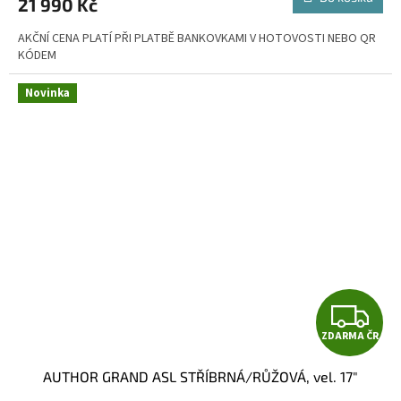
21 990 Kč
A
AKČNÍ CENA PLATÍ PŘI PLATBĚ BANKOVKAMI V HOTOVOSTI NEBO QR
KÓDEM
Novinka
Z
ZDARMA ČR
D
AUTHOR GRAND ASL STŘÍBRNÁ/RŮŽOVÁ, vel. 17"
A