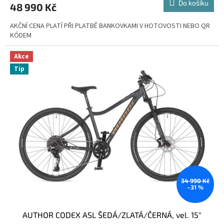
Do košíku
48 990 Kč
A
AKČNÍ CENA PLATÍ PŘI PLATBĚ BANKOVKAMI V HOTOVOSTI NEBO QR
KÓDEM
Akce
Tip
34 990 Kč
–31 %
AUTHOR CODEX ASL ŠEDÁ/ZLATÁ/ČERNÁ, vel. 15"