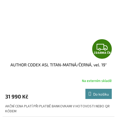
Z
ZDARMA ČR
D
AUTHOR CODEX ASL TITAN-MATNÁ/ČERNÁ, vel. 19"
A
R
Na externím skladě
M
Do košíku
31 990 Kč
A
AKČNÍ CENA PLATÍ PŘI PLATBĚ BANKOVKAMI V HOTOVOSTI NEBO QR
KÓDEM