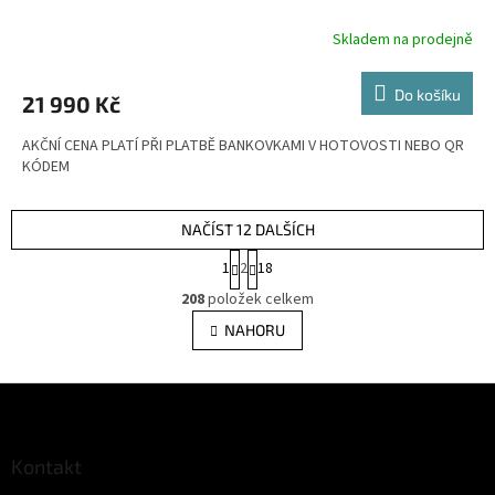
R
Skladem na prodejně
M
Do košíku
21 990 Kč
A
AKČNÍ CENA PLATÍ PŘI PLATBĚ BANKOVKAMI V HOTOVOSTI NEBO QR
KÓDEM
NAČÍST 12 DALŠÍCH
S
1
2
18
t
O
r
208
položek celkem
v
á
l
NAHORU
n
á
k
d
o
v
Z
a
á
c
á
n
í
p
í
p
a
Kontakt
r
t