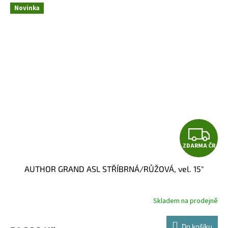
Novinka
Z
ZDARMA ČR
D
AUTHOR GRAND ASL STŘÍBRNÁ/RŮŽOVÁ, vel. 15"
A
R
Skladem na prodejně
M
Do košíku