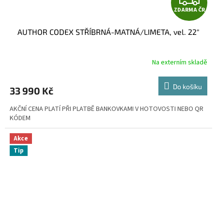
ZDARMA ČR
D
AUTHOR CODEX STŘÍBRNÁ-MATNÁ/LIMETA, vel. 22"
A
R
Na externím skladě
M
Do košíku
33 990 Kč
A
AKČNÍ CENA PLATÍ PŘI PLATBĚ BANKOVKAMI V HOTOVOSTI NEBO QR
KÓDEM
Akce
Tip