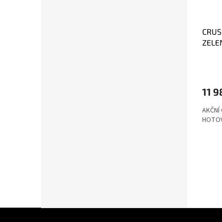
CRUS
ZELE
11 9
AKČNÍ 
HOTO
Z