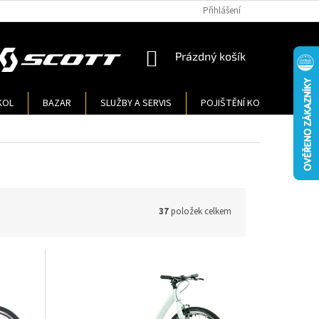
Přihlášení
NÁKUPNÍ
Prázdný košík
KOŠÍK
KOL
BAZAR
SLUŽBY A SERVIS
POJIŠTĚNÍ KOL
KONT
37
položek celkem