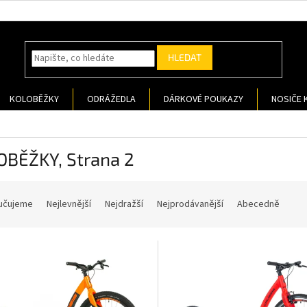
HLEDAT
KOLOBĚŽKY
ODRÁŽEDLA
DÁRKOVÉ POUKAZY
NOSIČE 
OBĚŽKY
, Strana 2
učujeme
Nejlevnější
Nejdražší
Nejprodávanější
Abecedně