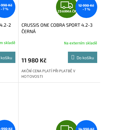
Z
2 990 Kč
12 990 Kč
–7 %
–7 %
ZDARMA ČR
D
4.2-2
CRUSSIS ONE COBRA SPORT 4.2-3
A
ČERNÁ
R
ím skladě
Na externím skladě
M
M
 košíku
Do košíku
11 980 Kč
A
AKČNÍ CENA PLATÍ PŘI PLATBĚ V
HOTOVOSTI
Z
4 990 Kč
14 990 Kč