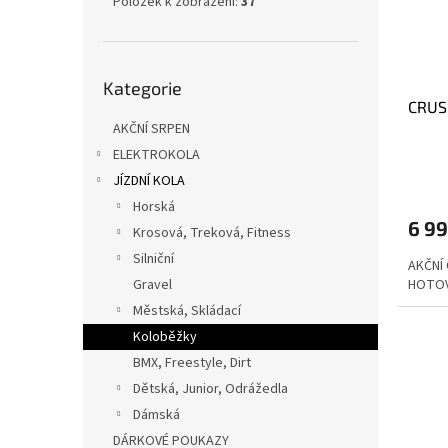
Položek k zobrazení:
37
Přeskočit
Kategorie
kategorie
CRUS
AKČNÍ SRPEN
ELEKTROKOLA
JÍZDNÍ KOLA
Horská
6 99
Krosová, Treková, Fitness
Silniční
AKČNÍ 
Gravel
HOTO
Městská, Skládací
Koloběžky
BMX, Freestyle, Dirt
Dětská, Junior, Odrážedla
Dámská
DÁRKOVÉ POUKAZY