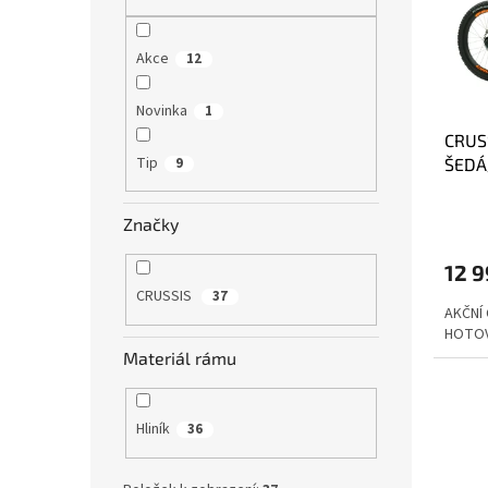
s
o
n
p
d
e
r
u
l
Akce
12
o
k
d
t
Novinka
1
u
ů
CRUS
k
Tip
9
ŠEDÁ
t
ů
Značky
12 9
CRUSSIS
37
AKČNÍ 
HOTO
Materiál rámu
Hliník
36