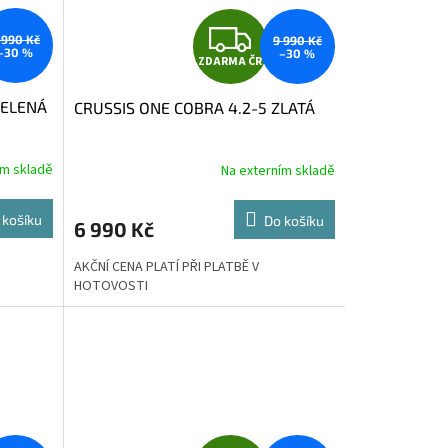
Z
 990 Kč
9 990 Kč
–30 %
–30 %
ZDARMA ČR
D
ZELENÁ
CRUSSIS ONE COBRA 4.2-5 ZLATÁ
A
R
ím skladě
Na externím skladě
M
M
 košíku
Do košíku
6 990 Kč
A
AKČNÍ CENA PLATÍ PŘI PLATBĚ V
HOTOVOSTI