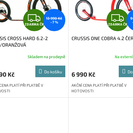
Z
Z
13 990 Kč
9
–7 %
ZDARMA ČR
ZDARMA ČR
D
D
SIS CROSS HARD 6.2-2
CRUSSIS ONE COBRA 4.2 ČE
A
A
/ORANŽOVÁ
R
R
Skladem na prodejně
Na extern
M
Do košíku
Do
90 Kč
6 990 Kč
A
A
CENA PLATÍ PŘI PLATBĚ V
AKČNÍ CENA PLATÍ PŘI PLATBĚ V
VOSTI
HOTOVOSTI