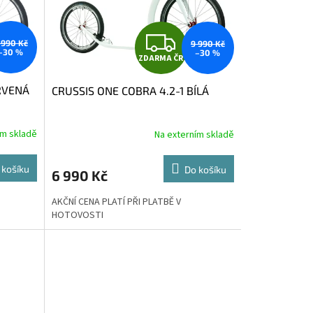
Z
 990 Kč
9 990 Kč
–30 %
–30 %
ZDARMA ČR
D
RVENÁ
CRUSSIS ONE COBRA 4.2-1 BÍLÁ
A
R
ím skladě
Na externím skladě
M
M
 košíku
Do košíku
6 990 Kč
A
AKČNÍ CENA PLATÍ PŘI PLATBĚ V
HOTOVOSTI