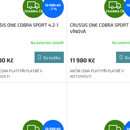
Z
Z
12 990 Kč
1
–7 %
ZDARMA ČR
ZDARMA ČR
D
D
SIS ONE COBRA SPORT 4.2-1
CRUSSIS ONE COBRA SPORT 
A
A
VÍNOVÁ
R
R
Na externím skladě
Na extern
M
Do košíku
Do
80 Kč
11 980 Kč
A
A
CENA PLATÍ PŘI PLATBĚ V
AKČNÍ CENA PLATÍ PŘI PLATBĚ V
VOSTI
HOTOVOSTI
Z
Z
12 990 Kč
1