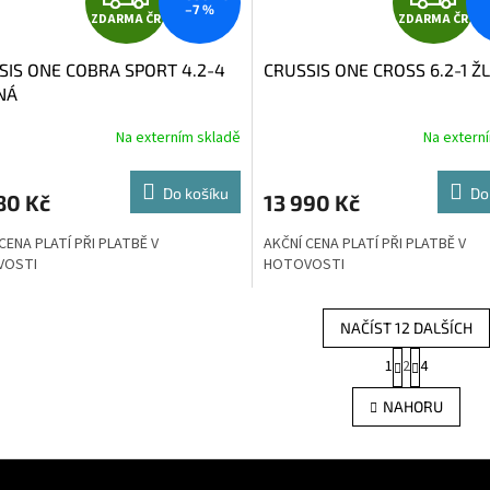
–7 %
ZDARMA ČR
ZDARMA ČR
D
D
SIS ONE COBRA SPORT 4.2-4
CRUSSIS ONE CROSS 6.2-1 Ž
A
A
NÁ
R
R
Na externím skladě
Na extern
M
Do košíku
Do
80 Kč
13 990 Kč
A
A
CENA PLATÍ PŘI PLATBĚ V
AKČNÍ CENA PLATÍ PŘI PLATBĚ V
VOSTI
HOTOVOSTI
NAČÍST 12 DALŠÍCH
S
1
2
4
O
t
r
v
NAHORU
á
l
n
á
k
d
o
a
v