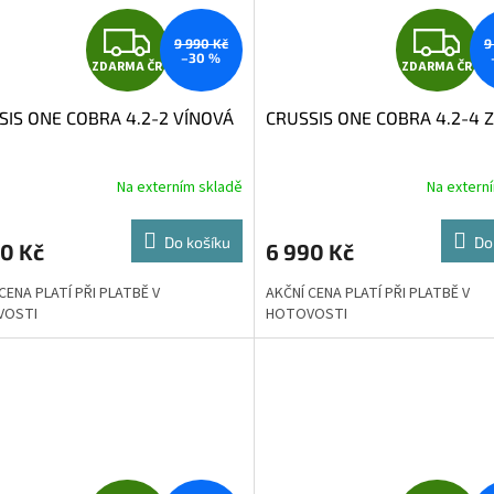
Z
Z
9 990 Kč
9
–30 %
ZDARMA ČR
ZDARMA ČR
D
D
SIS ONE COBRA 4.2-2 VÍNOVÁ
CRUSSIS ONE COBRA 4.2-4 
A
A
R
R
Na externím skladě
Na extern
M
Do košíku
Do
0 Kč
6 990 Kč
A
A
CENA PLATÍ PŘI PLATBĚ V
AKČNÍ CENA PLATÍ PŘI PLATBĚ V
VOSTI
HOTOVOSTI