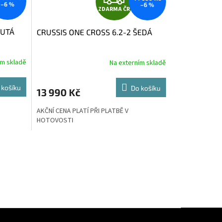
–6 %
–6 %
ZDARMA ČR
D
LUTÁ
CRUSSIS ONE CROSS 6.2-2 ŠEDÁ
A
R
ím skladě
Na externím skladě
M
M
 košíku
Do košíku
13 990 Kč
A
AKČNÍ CENA PLATÍ PŘI PLATBĚ V
HOTOVOSTI