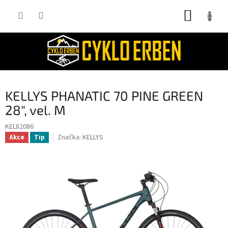
Přejít
NÁKUP
na
obsah
KOŠÍK
KELLYS PHANATIC 70 PINE GREEN
28", vel. M
KEL82086
Značka:
KELLYS
Akce
Tip