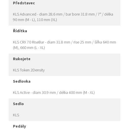
představec
KLS Advanced - diam 28.6 mm / bar bore 31.8 mm / 7° / délka
90 mm (M - L), 110 mm (XL)
řídítka
KLS CRX 70 RiseBar - diam 31.8 mm / rise 25 mm / šířka 640 mm
(M), 660 mm (L - XL)
rukojete
KLS Token 2Density
sedlovka
KLS Active - diam 30.9 mm / délka 400 mm (M - XL)
sedlo
KLS
pedály