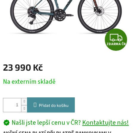
Z
ZDARMA ČR
D
A
23 990 Kč
R
Měrná
Na externím skladě
cena:
M
A
Přidat do košíku
Našli jste lepší cenu v ČR?
Kontaktujte nás!