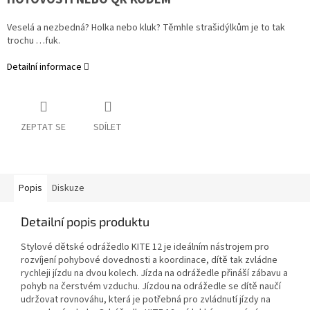
Veselá a nezbedná? Holka nebo kluk? Těmhle strašidýlkům je to tak
trochu …fuk.
Detailní informace
ZEPTAT SE
SDÍLET
Popis
Diskuze
Detailní popis produktu
Stylové dětské odrážedlo KITE 12 je ideálním nástrojem pro
rozvíjení pohybové dovednosti a koordinace, dítě tak zvládne
rychleji jízdu na dvou kolech. Jízda na odrážedle přináší zábavu a
pohyb na čerstvém vzduchu. Jízdou na odrážedle se dítě naučí
udržovat rovnováhu, která je potřebná pro zvládnutí jízdy na