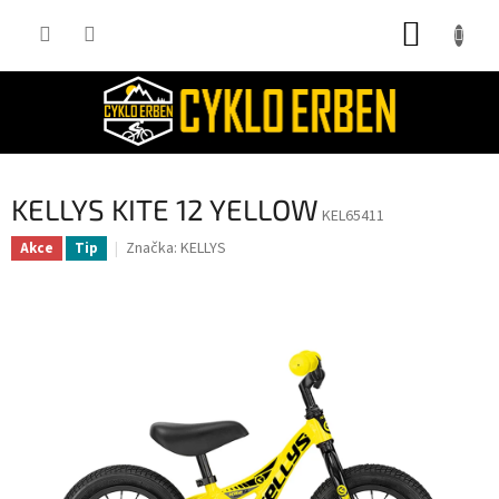
Přejít
NÁKUP
na
obsah
KOŠÍK
KELLYS KITE 12 YELLOW
KEL65411
Značka:
KELLYS
Akce
Tip