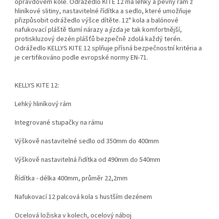
opravdovém kole. Odrážedlo KITE 12 má lehký a pevný rám z
hliníkové slitiny, nastavitelné řídítka a sedlo, které umožňuje
přizpůsobit odrážedlo výšce dítěte. 12" kola a balónové
nafukovací pláště tlumí nárazy a jízda je tak komfortnější,
protiskluzový dezén plášťů bezpečně zdolá každý terén.
Odrážedlo KELLYS KITE 12 splňuje přísná bezpečnostní kritéria a
je certifikováno podle evropské normy EN-71.
KELLYS KITE 12:
Lehký hliníkový rám
Integrované stupačky na rámu
Výškově nastavitelné sedlo od 350mm do 400mm
Výškově nastavitelná řidítka od 490mm do 540mm
Řídítka - délka 400mm, průměr 22,2mm
Nafukovací 12 palcová kola s hustším dezénem
Ocelová ložiska v kolech, ocelový náboj