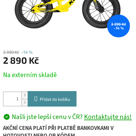
3 390 Kč
–14 %
3 390 Kč
–14 %
2 890 Kč
Měrná
Na externím skladě
cena:
Přidat do košíku
Našli jste lepší cenu v ČR?
Kontaktujte nás!
AKČNÍ CENA PLATÍ PŘI PLATBĚ BANKOVKAMI V
HOTOVOSTI NEBO QR KÓDEM