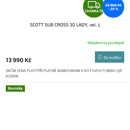
Z
22 950 Kč
–39 %
ZDARMA ČR
D
SCOTT SUB CROSS 30 LADY, vel. L
A
R
Skladem na prodejně
M
Do košíku
13 990 Kč
A
AKČNÍ CENA PLATÍ PŘI PLATBĚ BANKOVKAMI V HOTOVOSTI NEBO QR
KÓDEM
Novinka