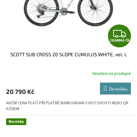
Z
ZDARMA ČR
D
SCOTT SUB CROSS 20 SLOPE CUMULUS WHITE, vel. L
A
R
Skladem na prodejně
M
Do košíku
20 790 Kč
A
AKČNÍ CENA PLATÍ PŘI PLATBĚ BANKOVKAMI V HOTOVOSTI NEBO QR
KÓDEM
Novinka