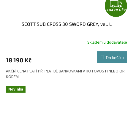
Z
ZDARMA ČR
D
SCOTT SUB CROSS 30 SWORD GREY, vel. L
A
R
Skladem u dodavatele
M
Do košíku
18 190 Kč
A
AKČNÍ CENA PLATÍ PŘI PLATBĚ BANKOVKAMI V HOTOVOSTI NEBO QR
KÓDEM
Novinka