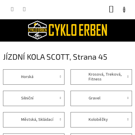
Přejít
NÁKUP
na
obsah
KOŠÍK
JÍZDNÍ KOLA SCOTT
, Strana 45
Krosová, Treková,
Horská
Fitness
Silniční
Gravel
Městská, Skládací
Koloběžky