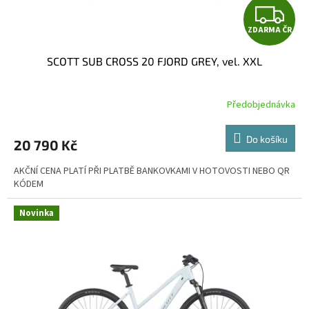
t
Z
ů
ZDARMA ČR
D
SCOTT SUB CROSS 20 FJORD GREY, vel. XXL
A
R
Předobjednávka
M
Do košíku
20 790 Kč
A
AKČNÍ CENA PLATÍ PŘI PLATBĚ BANKOVKAMI V HOTOVOSTI NEBO QR
KÓDEM
Novinka