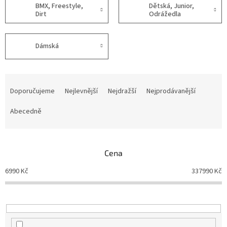
BMX, Freestyle,
Dětská, Junior,
Dirt
Odrážedla
Dámská
Ř
a
Doporučujeme
Nejlevnější
Nejdražší
Nejprodávanější
z
e
Abecedně
n
í
p
Cena
r
o
6990
Kč
337990
Kč
d
u
k
t
ů