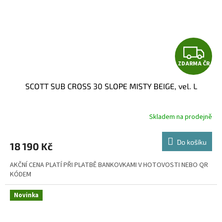
Z
ZDARMA ČR
D
SCOTT SUB CROSS 30 SLOPE MISTY BEIGE, vel. L
A
R
Skladem na prodejně
M
Do košíku
18 190 Kč
A
AKČNÍ CENA PLATÍ PŘI PLATBĚ BANKOVKAMI V HOTOVOSTI NEBO QR
KÓDEM
Novinka