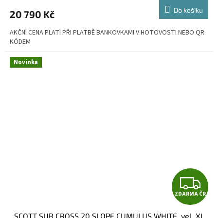
M
Do košíku
20 790 Kč
A
AKČNÍ CENA PLATÍ PŘI PLATBĚ BANKOVKAMI V HOTOVOSTI NEBO QR
KÓDEM
Novinka
Z
ZDARMA ČR
D
SCOTT SUB CROSS 20 SLOPE CUMULUS WHITE, vel. XL