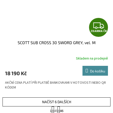
Z
ZDARMA ČR
D
SCOTT SUB CROSS 30 SWORD GREY, vel. M
A
R
Skladem na prodejně
M
Do košíku
18 190 Kč
A
AKČNÍ CENA PLATÍ PŘI PLATBĚ BANKOVKAMI V HOTOVOSTI NEBO QR
KÓDEM
NAČÍST 6 DALŠÍCH
S
1
45
46
t