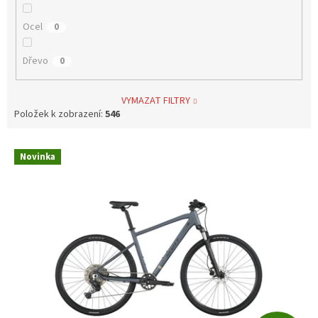
Ocel
0
Dřevo
0
VYMAZAT FILTRY
Položek k zobrazení:
546
V
Novinka
ý
p
i
s
p
r
o
d
u
k