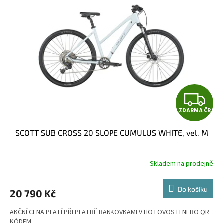
Z
ZDARMA ČR
D
SCOTT SUB CROSS 20 SLOPE CUMULUS WHITE, vel. M
A
R
Skladem na prodejně
M
Do košíku
20 790 Kč
A
AKČNÍ CENA PLATÍ PŘI PLATBĚ BANKOVKAMI V HOTOVOSTI NEBO QR
KÓDEM