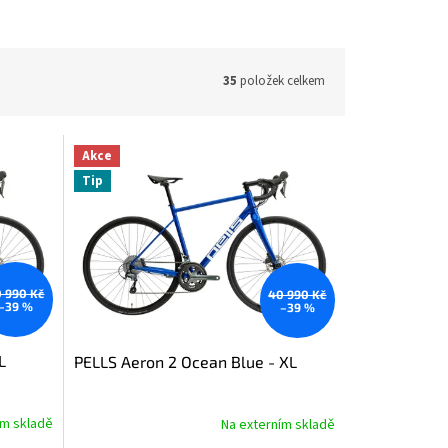
35
položek celkem
Akce
Tip
 990 Kč
40 990 Kč
–39 %
–39 %
L
PELLS Aeron 2 Ocean Blue - XL
ím skladě
Na externím skladě