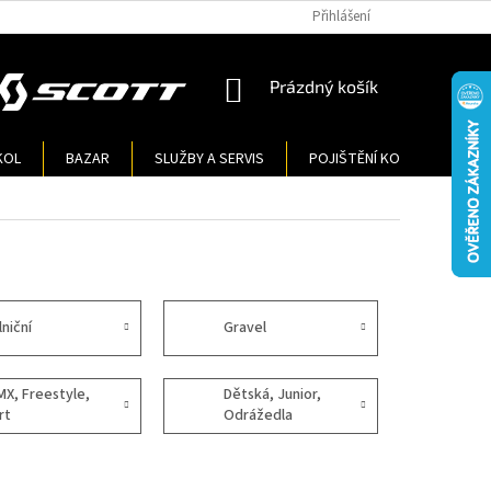
Přihlášení
NÁKUPNÍ
Prázdný košík
KOŠÍK
KOL
BAZAR
SLUŽBY A SERVIS
POJIŠTĚNÍ KOL
KONT
lniční
Gravel
MX, Freestyle,
Dětská, Junior,
rt
Odrážedla