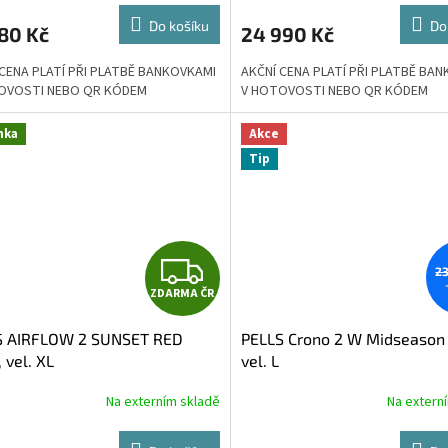
Do košíku
Do
80 Kč
24 990 Kč
 CENA PLATÍ PŘI PLATBĚ BANKOVKAMI
AKČNÍ CENA PLATÍ PŘI PLATBĚ BA
OVOSTI NEBO QR KÓDEM
V HOTOVOSTI NEBO QR KÓDEM
nka
Akce
Tip
Z
23
ZDARMA ČR
D
S AIRFLOW 2 SUNSET RED
PELLS Crono 2 W Midseason
A
 vel. XL
vel. L
R
Na externím skladě
Na extern
M