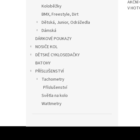
AKČNÍ
Koloběžky
V HOT
BMX, Freestyle, Dirt
Dětská, Junior, Odrážedla
Dámská
DÁRKOVÉ POUKAZY
NOSIČE KOL
DĚTSKÉ CYKLOSEDAČKY
BATOHY
PŘÍSLUŠENSTVÍ
Tachometry
Příslušenství
Světla na kolo
Wattmetry
Z
á