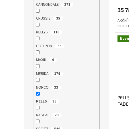
CANNONDALE
378
35 7
CRUSSIS
35
AKČNÍ
V HOT
KELLYS
116
Novi
LECTRON
33
MAXÍK
4
MERIDA
179
NORCO
33
PELL
PELLS
35
FADE,
RASCAL
23