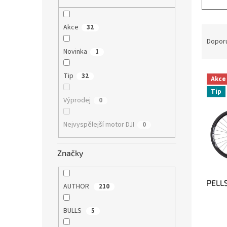
n
e
l
Akce
32
Ř
a
Dopor
z
Novinka
1
e
V
n
Tip
32
Akce
ý
í
Tip
p
p
Výprodej
0
i
r
s
o
Nejvyspělejší motor DJI
0
p
d
r
u
o
k
Značky
d
t
u
ů
PELLS
k
AUTHOR
210
t
ů
BULLS
5