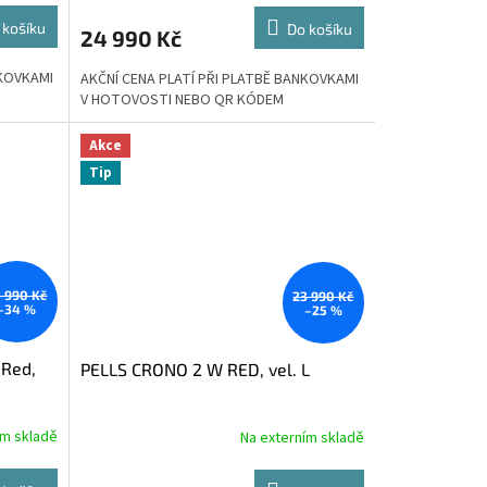
 košíku
Do košíku
24 990 Kč
NKOVKAMI
AKČNÍ CENA PLATÍ PŘI PLATBĚ BANKOVKAMI
V HOTOVOSTI NEBO QR KÓDEM
Akce
Tip
 990 Kč
23 990 Kč
–34 %
–25 %
 Red,
PELLS CRONO 2 W RED, vel. L
ím skladě
Na externím skladě