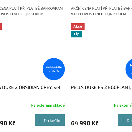
 CENA PLATÍ PŘI PLATBĚ BANKOVKAMI
AKČNÍ CENA PLATÍ PŘI PLATBĚ BA
OVOSTI NEBO QR KÓDEM
V HOTOVOSTI NEBO QR KÓDEM
Akce
Tip
1
72 990 Kč
–36 %
 DUKE 2 OBSIDIAN GREY, vel.
PELLS DUKE FS 2 EGGPLANT, 
Na externím skladě
Na extern
Do košíku
Do
990 Kč
64 990 Kč