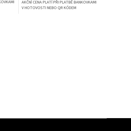
NKOVKAMI
AKČNÍ CENA PLATÍ PŘI PLATBĚ BANKOVKAMI
V HOTOVOSTI NEBO QR KÓDEM