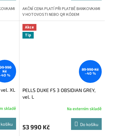
NKOVKAMI
AKČNÍ CENA PLATÍ PŘI PLATBĚ BANKOVKAMI
V HOTOVOSTI NEBO QR KÓDEM
Akce
Tip
09 990
89 990 Kč
Kč
–40 %
–40 %
vel. XL
PELLS DUKE FS 3 OBSIDIAN GREY,
vel. L
ím skladě
Na externím skladě
 košíku
Do košíku
53 990 Kč