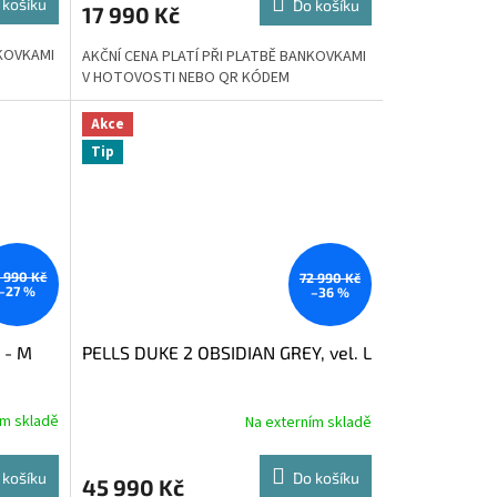
 košíku
Do košíku
17 990 Kč
NKOVKAMI
AKČNÍ CENA PLATÍ PŘI PLATBĚ BANKOVKAMI
V HOTOVOSTI NEBO QR KÓDEM
Akce
Tip
9 990 Kč
72 990 Kč
–27 %
–36 %
 - M
PELLS DUKE 2 OBSIDIAN GREY, vel. L
ím skladě
Na externím skladě
 košíku
Do košíku
45 990 Kč