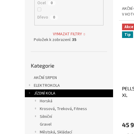
Ocel
0
AKČNÍ
V HOT
Dřevo
0
Akce
VYMAZAT FILTRY
Tip
Položek k zobrazení:
35
Přeskočit
Kategorie
kategorie
AKČNÍ SRPEN
ELEKTROKOLA
PELLS
JÍZDNÍ KOLA
XL
Horská
Krosová, Treková, Fitness
Silniční
45 
Gravel
Městská, Skládací