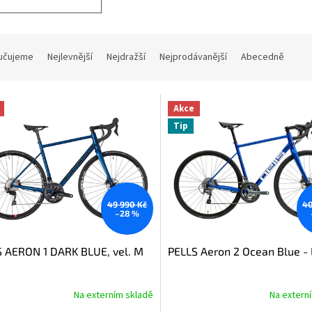
učujeme
Nejlevnější
Nejdražší
Nejprodávanější
Abecedně
Akce
Tip
49 990 Kč
40
–28 %
 AERON 1 DARK BLUE, vel. M
PELLS Aeron 2 Ocean Blue - 
Na externím skladě
Na extern