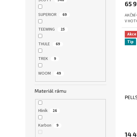
SCOTT
546
65 
SUPERIOR
69
AKČNÍ
V HOT
TEEWING
25
Akce
Tip
THULE
69
TREK
9
WOOM
49
Materiál rámu
PELLS
Hliník
26
Karbon
9
14 