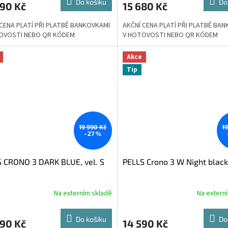
Do košíku
Do
990 Kč
15 680 Kč
A
 CENA PLATÍ PŘI PLATBĚ BANKOVKAMI
AKČNÍ CENA PLATÍ PŘI PLATBĚ BA
OVOSTI NEBO QR KÓDEM
V HOTOVOSTI NEBO QR KÓDEM
Akce
Tip
19 990 Kč
1
–27 %
 CRONO 3 DARK BLUE, vel. S
PELLS Crono 3 W Night black
Na externím skladě
Na extern
Do košíku
Do
490 Kč
14 590 Kč