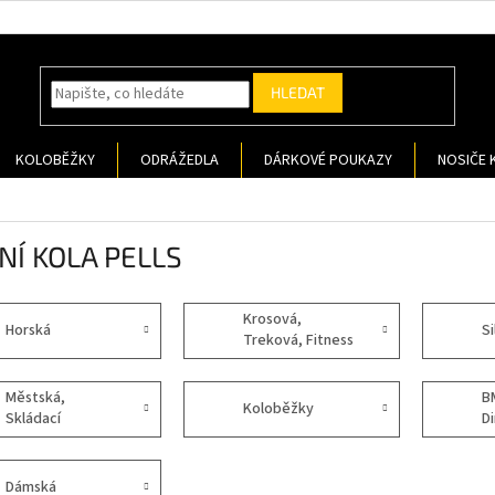
HLEDAT
KOLOBĚŽKY
ODRÁŽEDLA
DÁRKOVÉ POUKAZY
NOSIČE 
DNÍ KOLA PELLS
Krosová,
Horská
Si
Treková, Fitness
Městská,
B
Koloběžky
Skládací
Di
Dámská