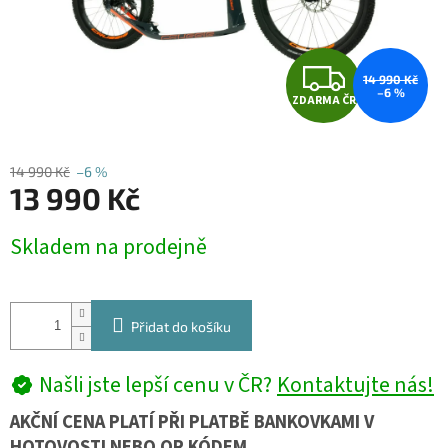
Z
14 990 Kč
–6 %
ZDARMA ČR
D
A
14 990 Kč
–6 %
13 990 Kč
R
Měrná
M
Skladem na prodejně
cena:
A
Přidat do košíku
Našli jste lepší cenu v ČR?
Kontaktujte nás!
AKČNÍ CENA PLATÍ PŘI PLATBĚ BANKOVKAMI V
HOTOVOSTI NEBO QR KÓDEM