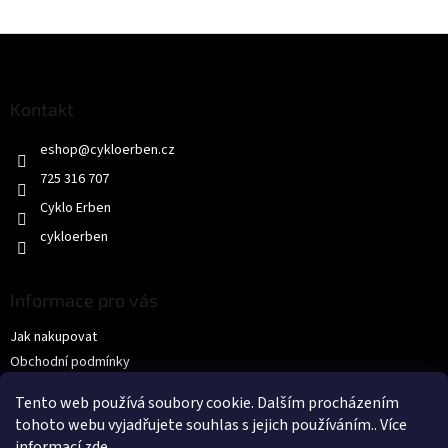
Z
á
p
a
Kontakt
t
eshop
@
cykloerben.cz
í
725 316 707
Cyklo Erben
cykloerben
Informace pro vás
Jak nakupovat
Obchodní podmínky
Podmínky ochrany osobních údajů
Tento web používá soubory cookie. Dalším procházením
KONTAKTY
tohoto webu vyjadřujete souhlas s jejich používáním.. Více
informací
zde
.