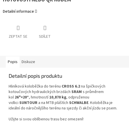
Detailní informace
ZEPTAT SE
SDÍLET
Popis
Diskuze
Detailní popis produktu
Hliníková koloběžka do terénu
CROSS 6.2
na špičkových
kotoučových hydraulických brzdách
SRAM
s průměrem
kol
26"×20“
, hmotností
10,870 kg
, odpruženou
vidlici
SUNTOUR
a na MTB pláštích
SCHWALBE
. Koloběžka je
ideální do náročnějšího terénu na sjezdy či akční jízdu se psem.
Užijte si svou oblíbenou trasu bez omezení!