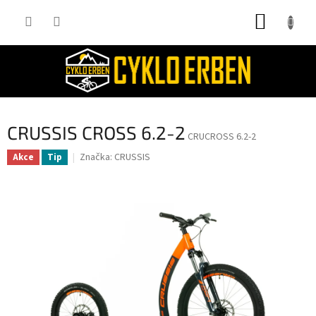
Přejít
NÁKUP
na
obsah
KOŠÍK
CRUSSIS CROSS 6.2-2
CRUCROSS 6.2-2
Značka:
CRUSSIS
Akce
Tip